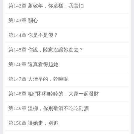
第142章 蕭敬年，你這樣，我害怕
第143章 關心
第144章 你是不是傻？
第145章 你說，陸家沒讓她進去？
第146章 還真看得起她
第147章 大清早的，幹嘛呢
第148章 咱們和和睦睦的，大家一起發財
第149章 溫柳，你別敬酒不吃吃罰酒
第150章 讓她走，別追