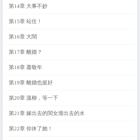
第14章 大事不妙
第15章 站住！
第16章 大鬧
第17章 離婚？
第18章 蕭敬年
第19章 離婚也挺好
第20章 溫柳，等一下
第21章 嫁出去的閨女潑出去的水
第22章 你休了她！