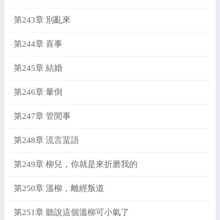
第243章 別亂來
第244章 喜事
第245章 結婚
第246章 暈倒
第247章 管閒事
第248章 流言蜚語
第249章 柳兒，你就是來折磨我的
第250章 溫柳，離經叛道
第251章 聽說這個溫柳可小氣了