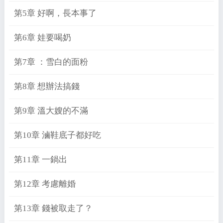
第5章 好啊，長本事了
第6章 娃要喝奶
第7章 ：雪白的面粉
第8章 想辦法搞錢
第9章 溫大嫂的不滿
第10章 滷鞋底子都好吃
第11章 一鍋出
第12章 考慮離婚
第13章 錢被取走了？