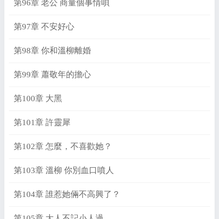
第96章 老公 商量個事情唄
第97章 不安好心
第98章 你和溫柳離婚
第99章 蕭敬年的擔心
第100章 大黑
第101章 許靈犀
第102章 怎麼，不喜歡她？
第103章 溫柳 你別血口噴人
第104章 誰惹她倆不高興了？
第105章 大人不記小人過