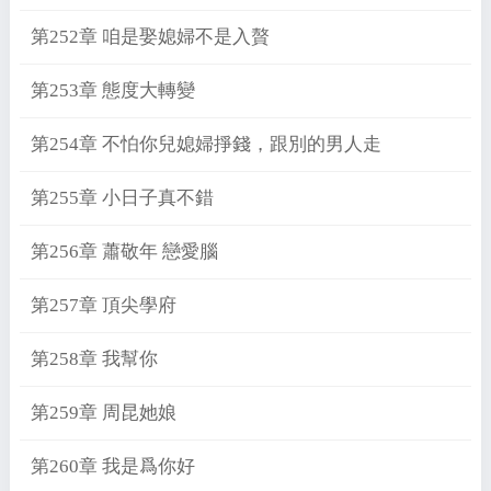
第252章 咱是娶媳婦不是入贅
第253章 態度大轉變
第254章 不怕你兒媳婦掙錢，跟別的男人走
第255章 小日子真不錯
第256章 蕭敬年 戀愛腦
第257章 頂尖學府
第258章 我幫你
第259章 周昆她娘
第260章 我是爲你好