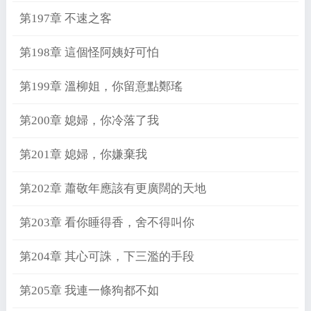
第197章 不速之客
第198章 這個怪阿姨好可怕
第199章 溫柳姐，你留意點鄭瑤
第200章 媳婦，你冷落了我
第201章 媳婦，你嫌棄我
第202章 蕭敬年應該有更廣闊的天地
第203章 看你睡得香，舍不得叫你
第204章 其心可誅，下三濫的手段
第205章 我連一條狗都不如