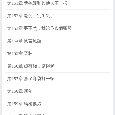
第151章 我媳婦和其他人不一樣
第152章 老公，別生氣了
第153章 要不然，我給你吹個頭發
第154章 風言風語
第155章 冤枉
第156章 娘有錢，賠得起
第157章 套了麻袋打一頓
第158章 新年
第159章 鳥槍換炮