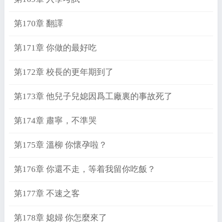
第170章 翻譯
第171章 你做的最好吃
第172章 校長的更年期到了
第173章 他兒子兒媳因爲工廠裏的事故死了
第174章 肅寧，不準哭
第175章 溫柳 你懷孕啦？
第176章 你還不走，等着我留你吃飯？
第177章 不速之客
第178章 媳婦 你怎麼來了