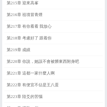
第215章 迎來高峯
第216章 祖墳冒青煙
第217章 有你看看 我放心
第218章 考慮好了 跟着你
第219章 成績
第220章 你說，她該不會被髒東西附身吧
第221章 這都一家什麼人啊
第222章 有便宜不佔是王八蛋
第223章 陸爻的苦惱