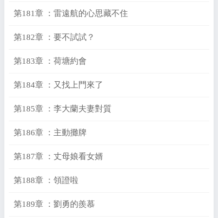
第181章 ：雷遠航的心思藏不住
第182章 ：要不試試？
第183章 ：荷塘約會
第184章 ：又找上門來了
第185章 ：李大蘭夫妻對質
第186章 ：主動攤牌
第187章 ：丈母娘看女婿
第188章 ：領證啦
第189章 ：劉勇的羨慕