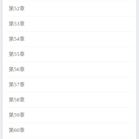
第52章
第53章
第54章
第55章
第56章
第57章
第58章
第59章
第60章