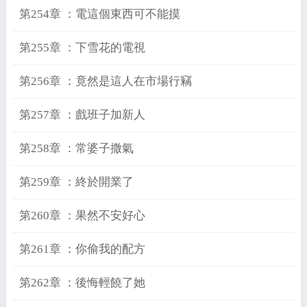
第254章 ：電這個東西可不能摸
第255章 ：下雪花的電視
第256章 ：竟然是這人在市場行竊
第257章 ：戲班子加新人
第258章 ：常婆子撒氣
第259章 ：終於開業了
第260章 ：果然不安好心
第261章 ：你偷我的配方
第262章 ：後悔輕饒了她