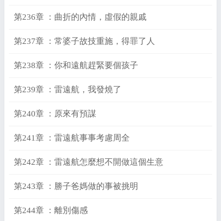
第236章 ：曲折的內情，虛假的親戚
第237章 ：常婆子故技重施，得罪了人
第238章 ：你和遠航趕緊要個孩子
第239章 ：雷遠航，我發燒了
第240章 ：原來有預謀
第241章 ：雷遠航事事考慮周全
第242章 ：雷遠航怎麼想不開做這個生意
第243章 ：勝子爸媽做的事被挑明
第244章 ：離別傷感