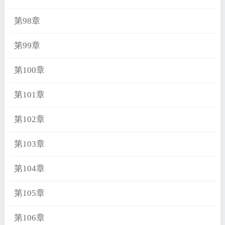
第98章
第99章
第100章
第101章
第102章
第103章
第104章
第105章
第106章