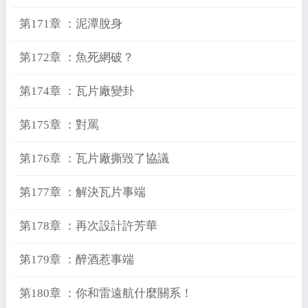
第171章 ：泥潭脫身
第172章 ：魚死網破？
第174章 ：瓦片廠變卦
第175章 ：對罵
第176章 ：瓦片廠撕毀了協議
第177章 ：解決瓦片事端
第178章 ：再次設計許芳華
第179章 ：醉酒惹事端
第180章 ：你和雷遠航什麼關系！