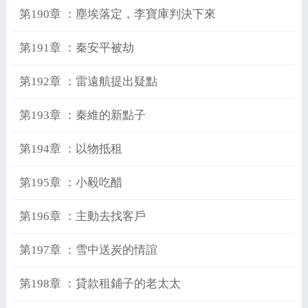
第190章 ：塵埃落定，李寶庫判決下來
第191章 ：秦安平被劫
第192章 ：雷遠航提出疑點
第193章 ：秦維的新點子
第194章 ：以物抵租
第195章 ：小毅吃醋
第196章 ：主動去找客戶
第197章 ：雪中送炭的情誼
第198章 ：貸款租鋪子的老太太