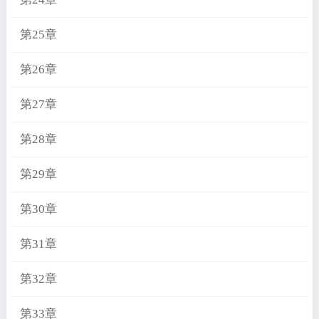
第25章
第26章
第27章
第28章
第29章
第30章
第31章
第32章
第33章