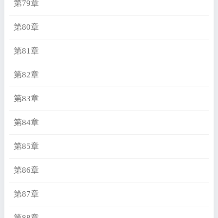
第79章
第80章
第81章
第82章
第83章
第84章
第85章
第86章
第87章
第88章