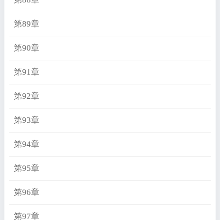
第89章
第90章
第91章
第92章
第93章
第94章
第95章
第96章
第97章