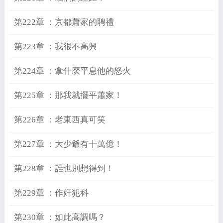
第222章 ：京都蕭家的聘禮
第223章 ：我很不高興
第224章 ：拿什麼平息他的怒火
第225章 ：那我就擺平蕭家！
第226章 ：老東西真可笑
第227章 ：大少爺有十萬億！
第228章 ：誰也別想得到！
第229章 ：作奸犯科
第230章 ：如此高調嗎？