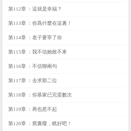
第112章 ：這就是幸福？
第113章 ：你爲什麼在這裏！
第114章 ：老子要宰了你
第115章 ：我不信她敢不來
第116章 ：不信聊兩句
第117章 ：去求那二位
第118章 ：你慕家已完蛋數次
第119章 ：再也惹不起
第120章 ：窩囊廢，瞧好吧！