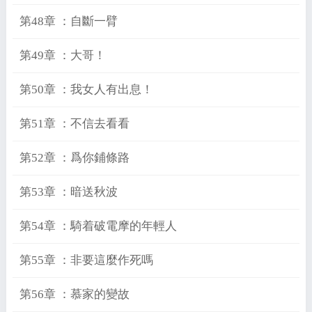
第48章 ：自斷一臂
第49章 ：大哥！
第50章 ：我女人有出息！
第51章 ：不信去看看
第52章 ：爲你鋪條路
第53章 ：暗送秋波
第54章 ：騎着破電摩的年輕人
第55章 ：非要這麼作死嗎
第56章 ：慕家的變故