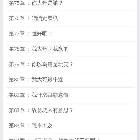
第75章 ：你大哥是誰？
第76章 ：咱們走着瞧
第77章 ：瞧好吧！
第78章 ：我大哥叫我來的
第79章 ：你以爲這是玩笑？
第80章 ：我大哥最牛逼
第81章 ：我什麼都願意做
第82章 ：故意坑人有意思？
第83章 ：愚不可及