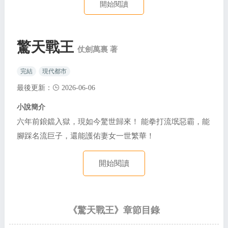
開始閱讀
驚天戰王
仗劍萬裏 著
完結
現代都市
最後更新：
2026-06-06
小說簡介
六年前鋃鐺入獄，現如今驚世歸來！ 能拳打流氓惡霸，能
腳踩名流巨子，還能護佑妻女一世繁華！
開始閱讀
《驚天戰王》章節目錄