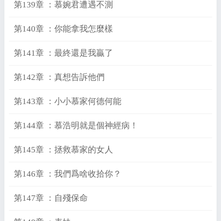
第139章 ：慕婉君遭遇不測
第140章 ：你能拿我怎麼樣
第141章 ：最終還是我贏了
第142章 ：真想告訴他們
第143章 ：小小慕家何德何能
第144章 ：慕浩明就是個神經病！
第145章 ：拯救慕家的女人
第146章 ：我們爲啥收拾你？
第147章 ：自殘保命