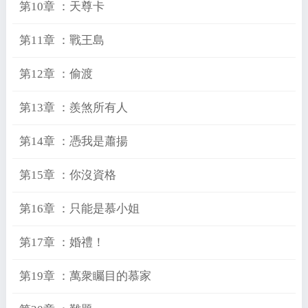
第10章 ：天尊卡
第11章 ：戰王島
第12章 ：偷渡
第13章 ：羨煞所有人
第14章 ：憑我是蕭揚
第15章 ：你沒資格
第16章 ：只能是慕小姐
第17章 ：婚禮！
第19章 ：萬衆矚目的慕家