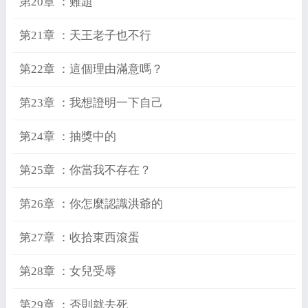
第20章 ：難題
第21章 ：天王老子也不行
第22章 ：這個理由滿意嗎？
第23章 ：我想證明一下自己
第24章 ：抽獎中的
第25章 ：你當我不存在？
第26章 ：你怎麼認識洪爺的
第27章 ：收拾東西滾蛋
第28章 ：女兒受辱
第29章 ：否則就去死