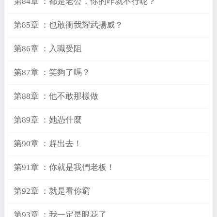
第84章 ：都是老公，你的咋就不行呢？
第85章 ：也敢衝我耀武揚威？
第86章 ：入職受阻
第87章 ：笑夠了嗎？
第88章 ：他不敢那樣做
第89章 ：她憑什麼
第90章 ：趕出去！
第91章 ：你就是我們老板！
第92章 ：就是看你窮
第93章 ：我一定是眼花了