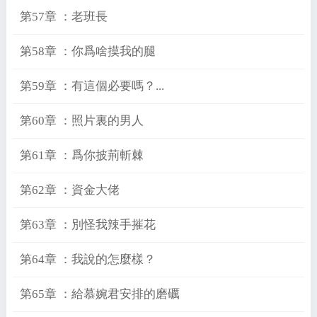
第57章 ：老班長
第58章 ：你爲啥摸我的腿
第59章 ：有這個必要嗎？...
第60章 ：照片裏的男人
第61章 ：爲你披荊斬棘
第62章 ：資金大佬
第63章 ：別怪我辣手摧花
第64章 ：我說的怎麼樣？
第65章 ：給慕婉君安排的磨礪