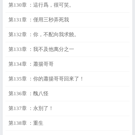
第130章 ：這行爲，很可笑。
第131章 ：僅用三秒弄死我
第132章 ：你，不配向我求饒。
第133章 ：我不及他萬分之一
第134章 ：蕭揚哥哥
第135章 ：你的蕭揚哥哥回來了！
第136章 ：醜八怪
第137章 ：永別了！
第138章 ：重生