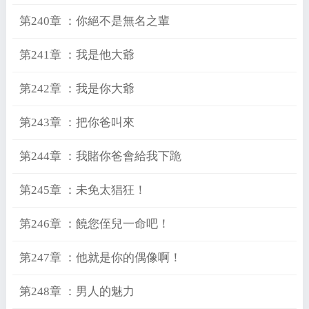
第240章 ：你絕不是無名之輩
第241章 ：我是他大爺
第242章 ：我是你大爺
第243章 ：把你爸叫來
第244章 ：我賭你爸會給我下跪
第245章 ：未免太猖狂！
第246章 ：饒您侄兒一命吧！
第247章 ：他就是你的偶像啊！
第248章 ：男人的魅力