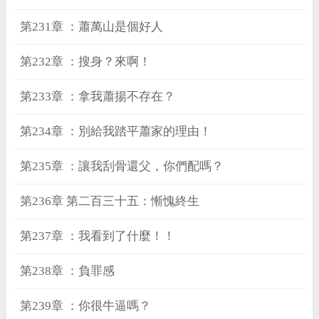
第231章 ：蕭萬山是個好人
第232章 ：搜身？來啊！
第233章 ：拿我蕭揚不存在？
第234章 ：別給我踏平蕭家的理由！
第235章 ：讓我刮骨還父，你們配嗎？
第236章 第二百三十五：慚愧終生
第237章 ：我看到了什麼！！
第238章 ：負罪感
第239章 ：你很牛逼嗎？