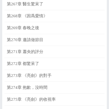
第267章 醫生驚呆了
第268章 《因爲愛情》
第269章 春晚之後
第270章 邀請做節目
第271章 蕭央的評分
第272章 都驚呆了
第273章 《亮劍》的對手
第274章 抱歉，沒時間
第275章 《亮劍》的收視率