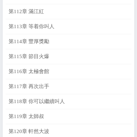
第112章 滿江紅
第113章 等着你叫人
第114章 豐厚獎勵
第115章 節目火爆
第116章 太極會館
第117章 再次出手
第118章 你可以繼續叫人
第119章 太師叔
第120章 軒然大波