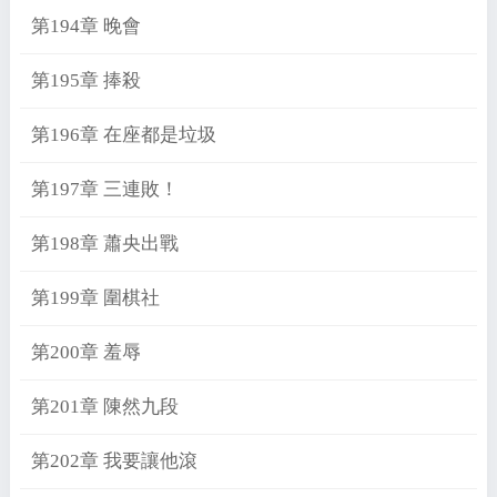
第194章 晚會
第195章 捧殺
第196章 在座都是垃圾
第197章 三連敗！
第198章 蕭央出戰
第199章 圍棋社
第200章 羞辱
第201章 陳然九段
第202章 我要讓他滾