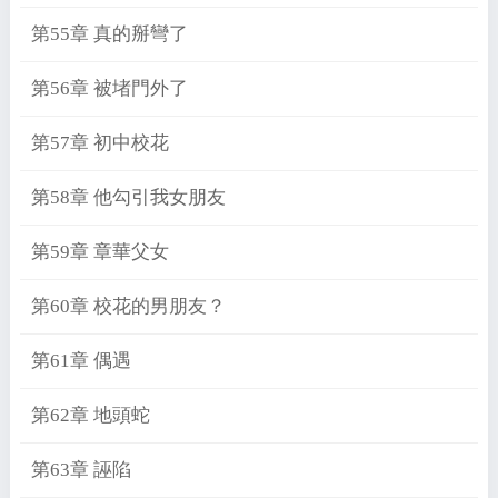
第55章 真的掰彎了
第56章 被堵門外了
第57章 初中校花
第58章 他勾引我女朋友
第59章 章華父女
第60章 校花的男朋友？
第61章 偶遇
第62章 地頭蛇
第63章 誣陷