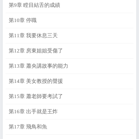
第9章 瞠目結舌的成績
第10章 停職
第11章 我要休息三天
第12章 房東姐姐受傷了
第13章 蕭央講故事的能力
第14章 美女教授的聲援
第15章 蕭老師要考試了
第16章 出手就是王炸
第17章 飛鳥和魚