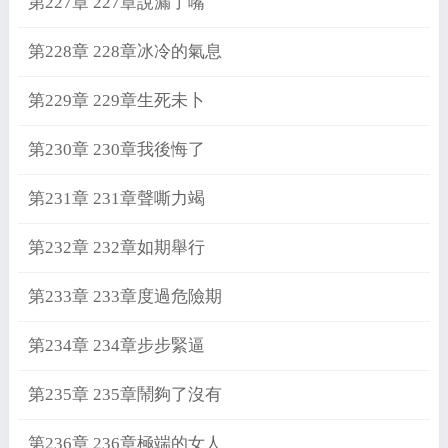
第227章 227章說漏了嘴
第228章 228章冰冷的氣息
第229章 229章生死未卜
第230章 230章我後悔了
第231章 231章聲嘶力竭
第232章 232章如期舉行
第233章 233章度過危險期
第234章 234章步步緊逼
第235章 235章鬧夠了沒有
第236章 236章極端的女人