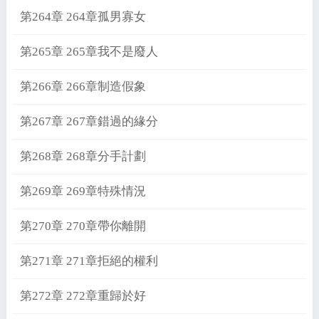
第264章 264章孤男寡女
第265章 265章我不是廢人
第266章 266章制造假象
第267章 267章錯過的緣分
第268章 268章分手計劃
第269章 269章特殊情況
第270章 270章帶你離開
第271章 271章拒絕的權利
第272章 272章重歸於好