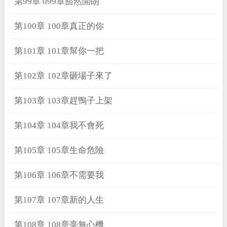
第99章 099章豁然開朗
第100章 100章真正的你
第101章 101章幫你一把
第102章 102章砸場子來了
第103章 103章趕鴨子上架
第104章 104章我不會死
第105章 105章生命危險
第106章 106章不需要我
第107章 107章新的人生
第108章 108章毫無心機