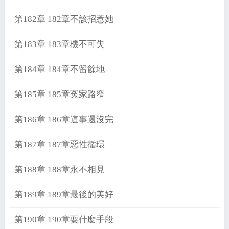
第182章 182章不該招惹她
第183章 183章機不可失
第184章 184章不留餘地
第185章 185章冤家路窄
第186章 186章這事還沒完
第187章 187章惡性循環
第188章 188章永不相見
第189章 189章最後的美好
第190章 190章耍什麼手段