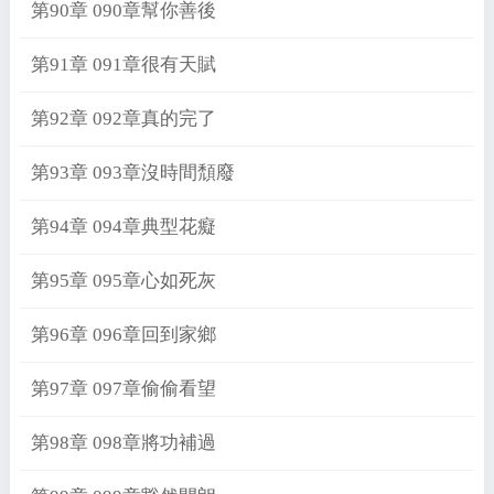
第90章 090章幫你善後
第91章 091章很有天賦
第92章 092章真的完了
第93章 093章沒時間頹廢
第94章 094章典型花癡
第95章 095章心如死灰
第96章 096章回到家鄉
第97章 097章偷偷看望
第98章 098章將功補過