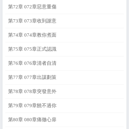
第72章 072章惡意重傷
第73章 073章收到謝意
第74章 074章教你煮面
第75章 075章正式認識
第76章 076章清者自清
第77章 077章出謀劃策
第78章 078章突發意外
第79章 079章饒不過你
第80章 080章痛徹心扉