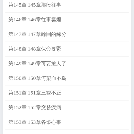
第145章 145章那段往事
第146章 146章往事雲煙
第147章 147章輪回的緣分
第148章 148章保命要緊
第149章 149章可要搶人了
第150章 150章何樂而不爲
第151章 151章三觀不正
第152章 152章突發疾病
第153章 153章各懷心事