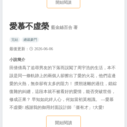
開始閱讀
愛慕不虛榮
藍金絲百合 著
完結
總裁豪門
最後更新：
2026-06-06
小說簡介
田倩倩爲了追尋男友的下落而誤闖了周宇浩的生活，本不
該是同一條軌跡上的兩個人卻擦出了愛的火花，他們這邊
愛的火熱，無奈卻有太多的阻力！ 撲朔迷離的過往，錯綜
復雜的糾纏，這段本就不被看好的愛情，能否突破世俗，
修成正果？ 早知如此絆人心，何如當初莫相識。 ---愛慕
不虛榮! 感謝我的御用封面設計師「僵有才」!大愛!
開始閱讀