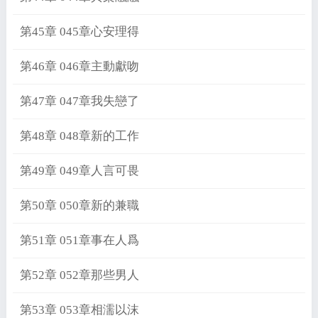
第45章 045章心安理得
第46章 046章主動獻吻
第47章 047章我失戀了
第48章 048章新的工作
第49章 049章人言可畏
第50章 050章新的兼職
第51章 051章事在人爲
第52章 052章那些男人
第53章 053章相濡以沫