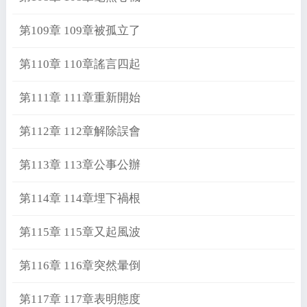
第109章 109章被孤立了
第110章 110章謠言四起
第111章 111章重新開始
第112章 112章解除誤會
第113章 113章公事公辦
第114章 114章埋下禍根
第115章 115章又起風波
第116章 116章突然暈倒
第117章 117章表明態度