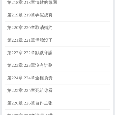
第218章 218章情敵的氛圍
第219章 219章弄假成真
第220章 220章取消婚約
第221章 221章備胎沒了
第222章 222章默默守護
第223章 223章沒有計劃
第224章 224章全權負責
第225章 225章死給你看
第226章 226章自作主張