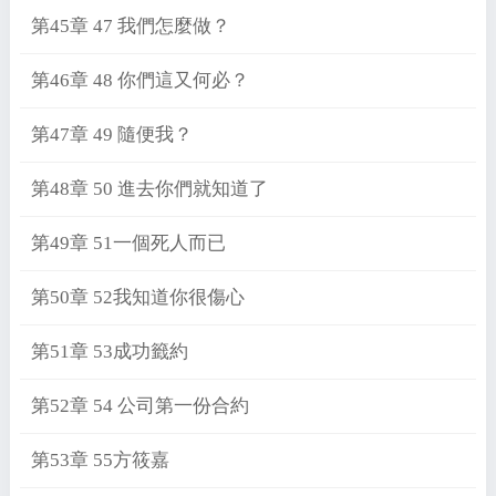
第45章 47 我們怎麼做？
第46章 48 你們這又何必？
第47章 49 隨便我？
第48章 50 進去你們就知道了
第49章 51一個死人而已
第50章 52我知道你很傷心
第51章 53成功籤約
第52章 54 公司第一份合約
第53章 55方筱嘉