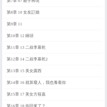
第7章 07 殺手再現
第8章 10 女友訂婚
第9章 11
第10章 12 錘頭
第11章 13 二叔李幕乾
第12章 14 二叔李幕乾2
第13章 15 美女露西
第14章 16 就算廢人，我也養着你
第15章 17 美女方筱嘉
第16章 18 你回來了？