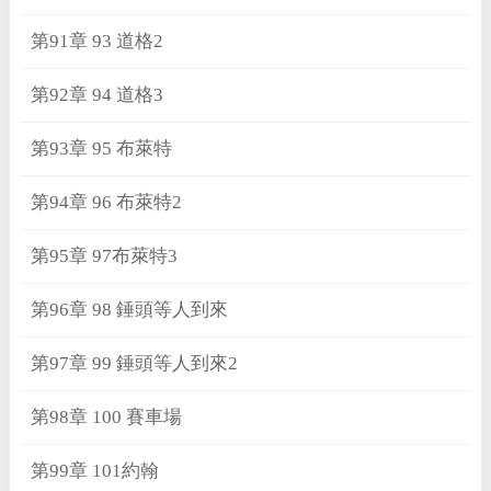
第91章 93 道格2
第92章 94 道格3
第93章 95 布萊特
第94章 96 布萊特2
第95章 97布萊特3
第96章 98 錘頭等人到來
第97章 99 錘頭等人到來2
第98章 100 賽車場
第99章 101約翰