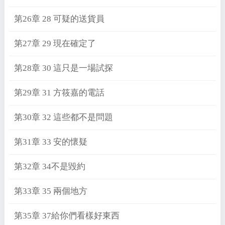
第26章 28 可疑的送貨員
第27章 29 現在確定了
第28章 30 這只是一場試探
第29章 31 方筱嘉的電話
第30章 32 這些都不是問題
第31章 33 安的懷疑
第32章 34不是毀約
第33章 35 兩個地方
第35章 37給你們看樣好東西