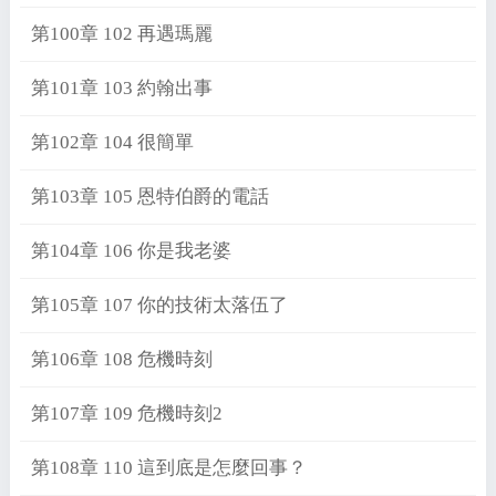
第100章 102 再遇瑪麗
第101章 103 約翰出事
第102章 104 很簡單
第103章 105 恩特伯爵的電話
第104章 106 你是我老婆
第105章 107 你的技術太落伍了
第106章 108 危機時刻
第107章 109 危機時刻2
第108章 110 這到底是怎麼回事？