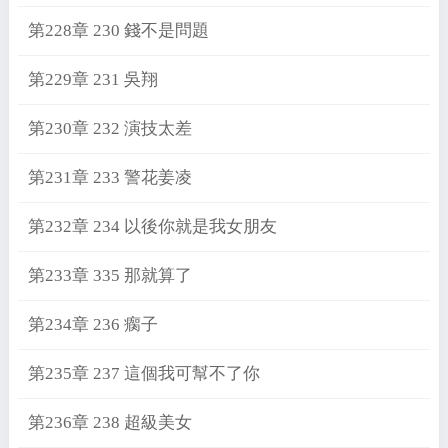
第228章 230 錢不是問題
第229章 231 吳翔
第230章 232 演技太差
第231章 233 警花姜凌
第232章 234 以後你就是我女朋友
第233章 335 那就算了
第234章 236 瘸子
第235章 237 這個我可幫不了你
第236章 238 超級美女