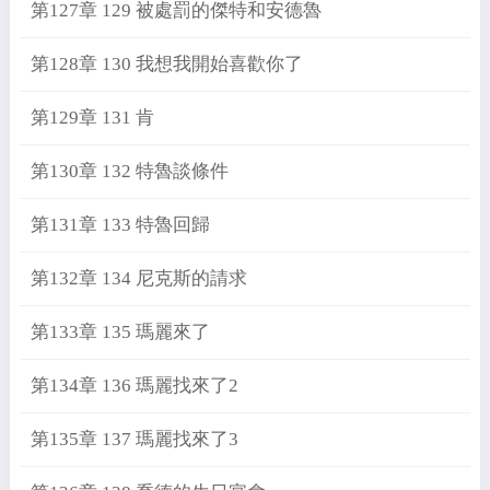
第127章 129 被處罰的傑特和安德魯
第128章 130 我想我開始喜歡你了
第129章 131 肯
第130章 132 特魯談條件
第131章 133 特魯回歸
第132章 134 尼克斯的請求
第133章 135 瑪麗來了
第134章 136 瑪麗找來了2
第135章 137 瑪麗找來了3