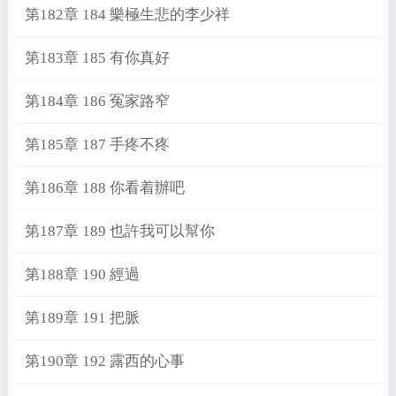
第182章 184 樂極生悲的李少祥
第183章 185 有你真好
第184章 186 冤家路窄
第185章 187 手疼不疼
第186章 188 你看着辦吧
第187章 189 也許我可以幫你
第188章 190 經過
第189章 191 把脈
第190章 192 露西的心事