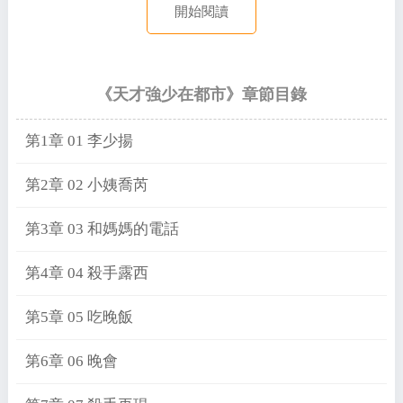
開始閱讀
《天才強少在都市》章節目錄
第1章 01 李少揚
第2章 02 小姨喬芮
第3章 03 和媽媽的電話
第4章 04 殺手露西
第5章 05 吃晚飯
第6章 06 晚會