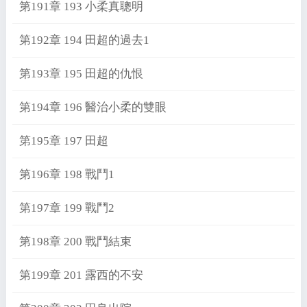
第191章 193 小柔真聰明
第192章 194 田超的過去1
第193章 195 田超的仇恨
第194章 196 醫治小柔的雙眼
第195章 197 田超
第196章 198 戰鬥1
第197章 199 戰鬥2
第198章 200 戰鬥結束
第199章 201 露西的不安