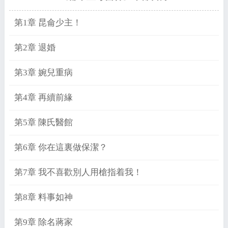
第1章 昆侖少主！
第2章 退婚
第3章 婉兒重病
第4章 再續前緣
第5章 陳氏醫館
第6章 你在這裏做保潔？
第7章 我不喜歡別人用槍指着我！
第8章 料事如神
第9章 除名蔣家