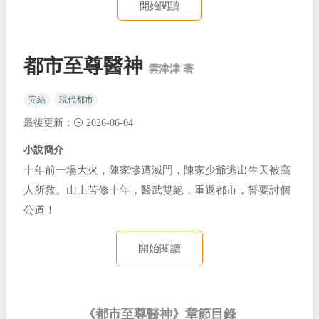
開始閱讀
都市至尊醫神
雲津津 著
完結
現代都市
最後更新：
2026-06-04
小說簡介
十年前一場大火，陳家慘遭滅門，陳家少爺逃出生天被高
人所救。山上苦修十年，醫武雙絕，重返都市，誓要討個
公道！
開始閱讀
《都市至尊醫神》章節目錄