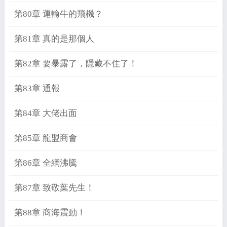
第80章 運輸牛的飛機？
第81章 真的是那個人
第82章 要暴露了，隱藏不住了！
第83章 通報
第84章 大佬出面
第85章 龍盟商會
第86章 全網沸騰
第87章 致敬葉先生！
第88章 商海震動！