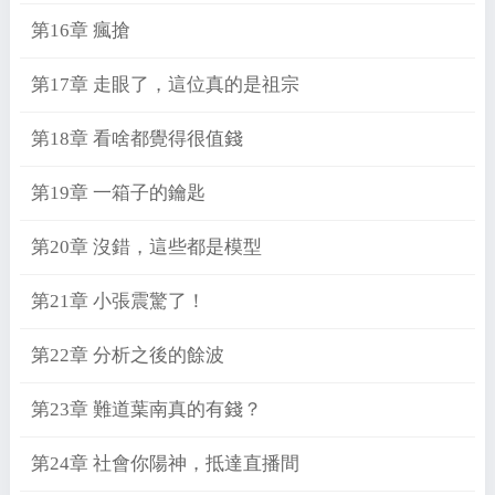
第16章 瘋搶
第17章 走眼了，這位真的是祖宗
第18章 看啥都覺得很值錢
第19章 一箱子的鑰匙
第20章 沒錯，這些都是模型
第21章 小張震驚了！
第22章 分析之後的餘波
第23章 難道葉南真的有錢？
第24章 社會你陽神，抵達直播間