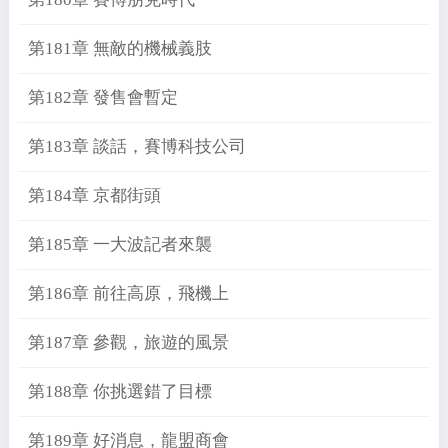
第181章 無敵的機械義肢
第182章 發售會暫定
第183章 談話，賽博科技公司
第184章 京都街頭
第185章 一大波記者來襲
第186章 前往高原，飛機上
第187章 參觀，旅遊的風景
第188章 你挑選錯了目標
第189章 好消息，龍盟商會