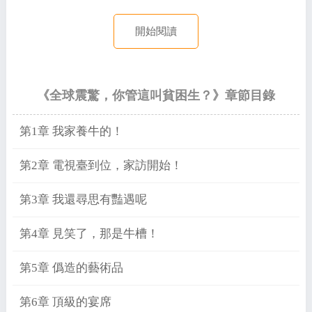
開始閱讀
《全球震驚，你管這叫貧困生？》章節目錄
第1章 我家養牛的！
第2章 電視臺到位，家訪開始！
第3章 我還尋思有豔遇呢
第4章 見笑了，那是牛槽！
第5章 僞造的藝術品
第6章 頂級的宴席