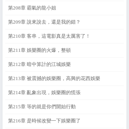
第208章 霸氣的龍小姐
第209章 說來說去，還是我的錯？
第210章 客串，這電影真是太厲害了！
第211章 娛樂圈的火爆，整頓
第212章 暗中算計的江城娛樂
第213章 被震撼的娛樂圈，高興的花西娛樂
第214章 亂象出現，娛樂圈的慌張
第215章 等的就是你們開始行動
第216章 是時候改變一下娛樂圈了