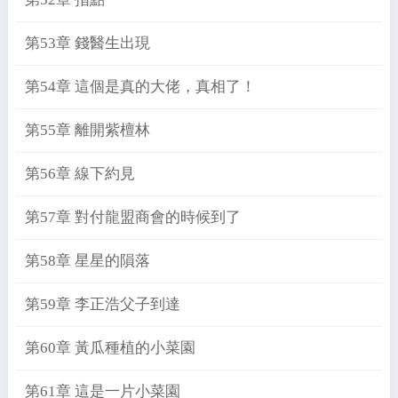
第53章 錢醫生出現
第54章 這個是真的大佬，真相了！
第55章 離開紫檀林
第56章 線下約見
第57章 對付龍盟商會的時候到了
第58章 星星的隕落
第59章 李正浩父子到達
第60章 黃瓜種植的小菜園
第61章 這是一片小菜園