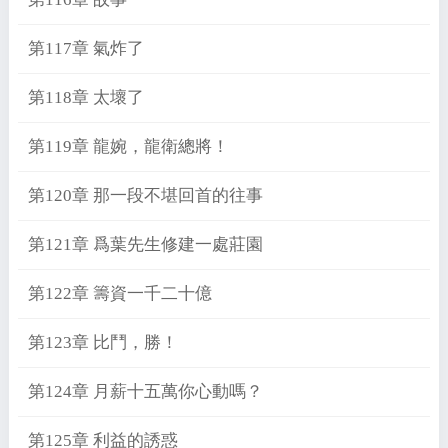
第117章 氣炸了
第118章 太壞了
第119章 龍婉，龍衛總將！
第120章 那一段不堪回首的往事
第121章 爲葉先生修建一處莊園
第122章 籌資一千二十億
第123章 比鬥，勝！
第124章 月薪十五萬你心動嗎？
第125章 利益的誘惑