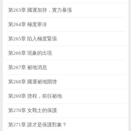
第263章 國運加持，實力暴漲
第264章 極度寒冷
第265章 陷入極度緊張
第266章 現象的出現
第267章 祕地消息
第268章 國運祕地開啓
第269章 啓程，前往祕地
第270章 女戰士的保護
第271章 誰才是保護對象？