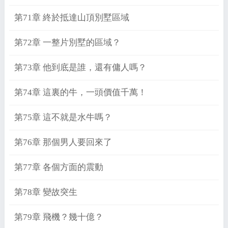
第71章 終於抵達山頂別墅區域
第72章 一整片別墅的區域？
第73章 他到底是誰，還有傭人嗎？
第74章 這裏的牛，一頭價值千萬！
第75章 這不就是水牛嗎？
第76章 那個男人要回來了
第77章 各個方面的震動
第78章 變故突生
第79章 飛機？幾十億？