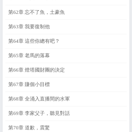
第62章 忘不了魚，土豪魚
第63章 我要復制他
第64章 這些你總有吧？
第65章 老馬的落幕
第66章 燈塔國財團的決定
第67章 賺個小目標
第68章 全涌入直播間的水軍
第69章 李家父子，聽見對話
第70章 道歉，震驚