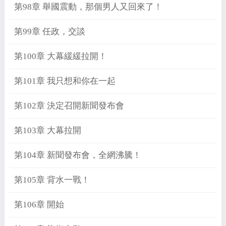
第98章 舉國震動，那個男人又回來了！
第99章 任政，交談
第100章 大幕緩緩拉開！
第101章 我只想和你在一起
第102章 決定召開新聞發布會
第103章 大幕拉開
第104章 新聞發布會，全網沸騰！
第105章 背水一戰！
第106章 開始