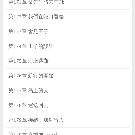
第171章 葉先生將去中飛
第172章 我們在吃口香糖
第173章 會見王子
第174章 王子的談話
第175章 海上遇難
第176章 航行的開始
第177章 島上的人
第178章 運送回去
第179章 接納，成功容入
第180章 賽博朋克時代