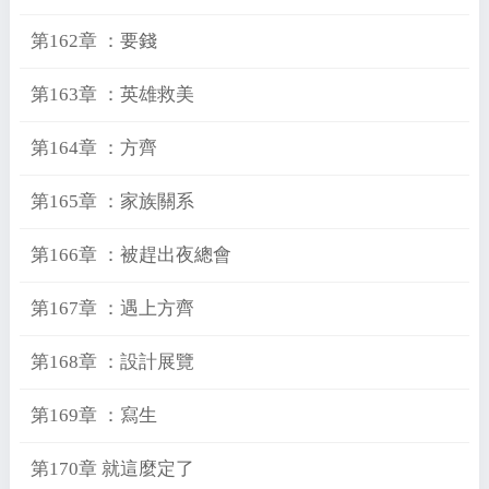
第162章 ：要錢
第163章 ：英雄救美
第164章 ：方齊
第165章 ：家族關系
第166章 ：被趕出夜總會
第167章 ：遇上方齊
第168章 ：設計展覽
第169章 ：寫生
第170章 就這麼定了