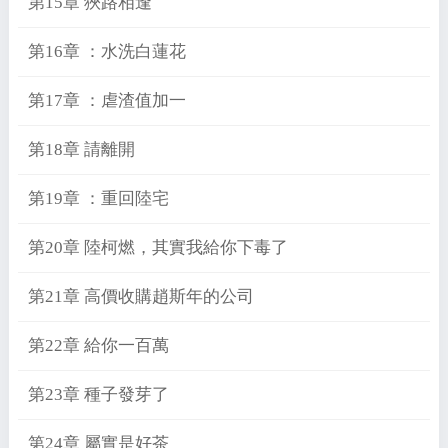
第15章 狹路相逢
第16章 ：水洗白蓮花
第17章 ：虐渣值加一
第18章 請離開
第19章 ：重回陸宅
第20章 陸柯燃，其實我給你下毒了
第21章 高價收購趙斯年的公司
第22章 給你一百萬
第23章 種子發芽了
第24章 屬實是好茶