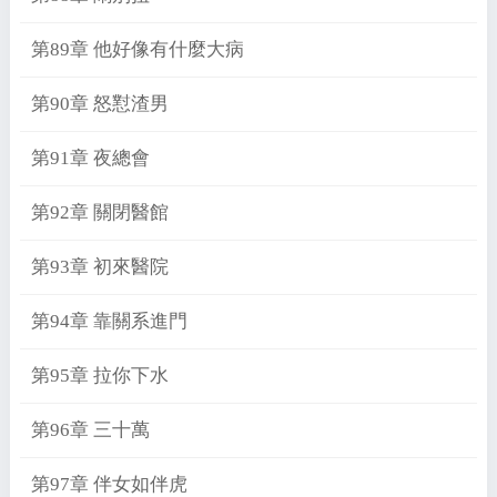
第89章 他好像有什麼大病
第90章 怒懟渣男
第91章 夜總會
第92章 關閉醫館
第93章 初來醫院
第94章 靠關系進門
第95章 拉你下水
第96章 三十萬
第97章 伴女如伴虎