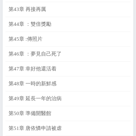
第43章 再接再厲
第44章 ：雙倍獎勵
第45章 :傳照片
第46章 ：夢見自己死了
第47章 幸好他還活着
第48章 一時的新鮮感
第49章 延長一年的治病
第50章 準備開醫館
第51章 唐依憐申請被虐