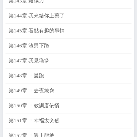
第143章 殺傷力
第144章 我來給你上藥了
第145章 看點有趣的事情
第146章 渣男下跪
第147章 我見猶憐
第148章 ：晨跑
第149章 ：去夜總會
第150章 ：教訓唐依憐
第151章 ：幸福太突然
第152章 ：遇上龍總