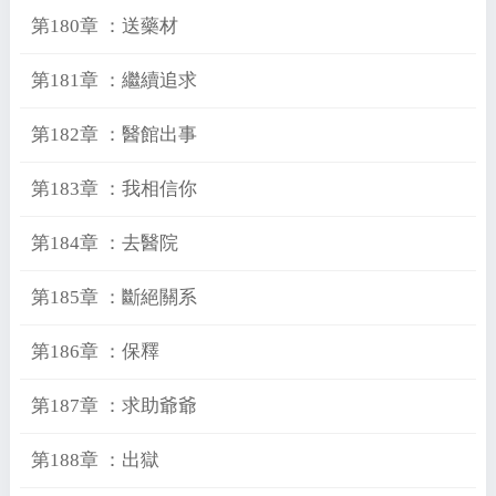
第180章 ：送藥材
第181章 ：繼續追求
第182章 ：醫館出事
第183章 ：我相信你
第184章 ：去醫院
第185章 ：斷絕關系
第186章 ：保釋
第187章 ：求助爺爺
第188章 ：出獄