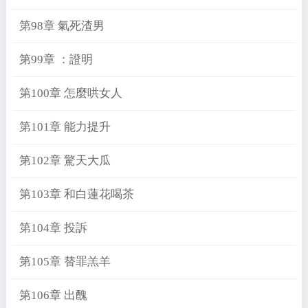
第98章 氣死渣男
第99章 ：證明
第100章 怎麼哄女人
第101章 能力提升
第102章 驚天大瓜
第103章 和白蓮花喝茶
第104章 投訴
第105章 替罪羔羊
第106章 出醜