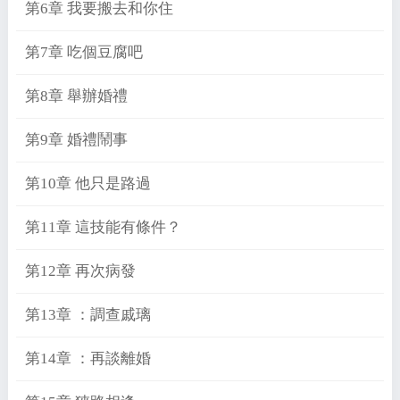
第6章 我要搬去和你住
第7章 吃個豆腐吧
第8章 舉辦婚禮
第9章 婚禮鬧事
第10章 他只是路過
第11章 這技能有條件？
第12章 再次病發
第13章 ：調查戚璃
第14章 ：再談離婚