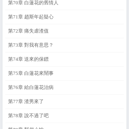
第70章 白蓮花的舊情人
第71章 趙斯年起疑心
第72章 痛失虐渣值
第73章 對我有意思？
第74章 送來的保鏢
第75章 白蓮花來鬧事
第76章 給白蓮花治病
第77章 渣男來了
第78章 說不過了吧