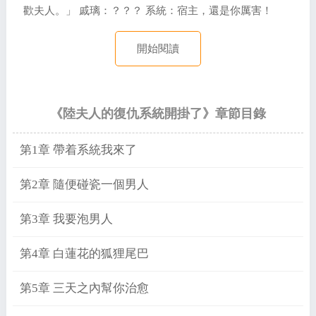
歡夫人。」 戚璃：？？？ 系統：宿主，還是你厲害！
開始閱讀
《陸夫人的復仇系統開掛了》章節目錄
第1章 帶着系統我來了
第2章 隨便碰瓷一個男人
第3章 我要泡男人
第4章 白蓮花的狐狸尾巴
第5章 三天之內幫你治愈