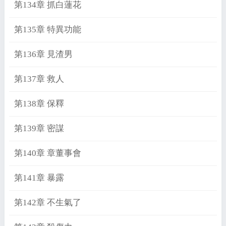
第134章 抓白蓮花
第135章 特異功能
第136章 見渣男
第137章 救人
第138章 保釋
第139章 密謀
第140章 章董事會
第141章 暴露
第142章 不生氣了