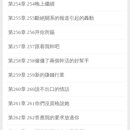
第254章 254晚上繼續
第255章 255斷絕關系的報道引起的轟動
第256章 256拜你所賜
第257章 257跟着我幹吧
第258章 258僱傭了兩個幹活的好幫手
第259章 259新的賺錢行業
第260章 260說不出口的情話
第261章 261你們沒資格說她
第262章 262答應我的要求放過你