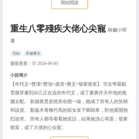
開始閱讀
重生八零殘疾大佬心尖寵
聆聽小羽
著
完結
穿越重生
最後更新：
2026-06-03
小說簡介
【年代文+雙潔+雙強+虐渣+爽文+發家致富】 宅女學霸顧
雲微穿書到自己正在追的年代文，成了書裏作天作地的無
腦女配。 新婚夜焚炭燒房命懸一線，她成了所有人的笑柄
和談資。 顏嘉木青梅竹馬的前女友下鄉歸來，對他展開熱
烈追求。 所有人都等着看她笑話，結果她洗心革面，發家
致富，成了大佬的心尖寵。