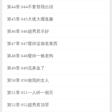
第44章 044不要替我出頭
第45章 045大搖大擺進廠
第46章 046趙秀君示好
第47章 047廢掉這個老東西
第48章 048廢掉一條老狗
第49章 049流鼻血了
第50章 050做我的女人
第51章 051一人碎一個旦
第52章 052趙秀君頂罪