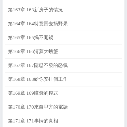
第163章 163新房子的情況
第164章 164特意回去摘野果
第165章 165揭不開鍋
第166章 166清蒸大螃蟹
第167章 167隱忍不發的怒氣
第168章 168給你安排個工作
第169章 169賺錢的模式
第170章 170來自甲方的電話
第171章 171事情的真相