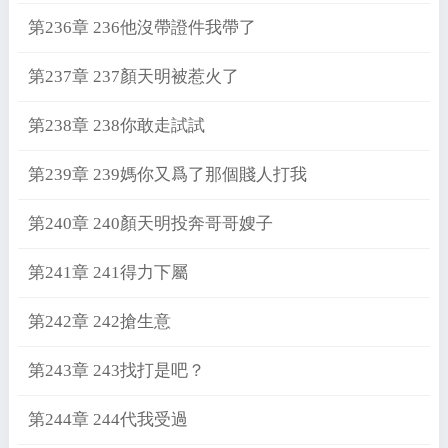
第236章 236他沒帶證件我帶了
第237章 237顏天明被惹火了
第238章 238你敢走試試
第239章 239媽你又爲了那個賤人打我
第240章 240顏天明投奔哥哥嫂子
第241章 241得力下屬
第242章 242搶生意
第243章 243找打是吧？
第244章 244代我受過