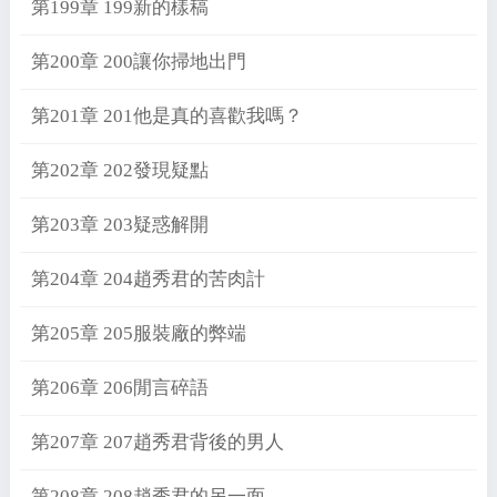
第199章 199新的樣稿
第200章 200讓你掃地出門
第201章 201他是真的喜歡我嗎？
第202章 202發現疑點
第203章 203疑惑解開
第204章 204趙秀君的苦肉計
第205章 205服裝廠的弊端
第206章 206閒言碎語
第207章 207趙秀君背後的男人
第208章 208趙秀君的另一面