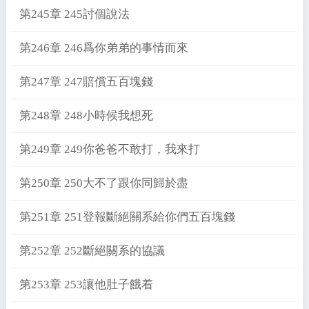
第245章 245討個說法
第246章 246爲你弟弟的事情而來
第247章 247賠償五百塊錢
第248章 248小時候我想死
第249章 249你爸爸不敢打，我來打
第250章 250大不了跟你同歸於盡
第251章 251登報斷絕關系給你們五百塊錢
第252章 252斷絕關系的協議
第253章 253讓他肚子餓着