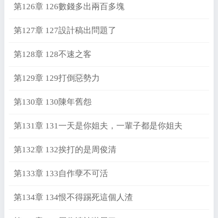
第126章 126數錢多出兩百多塊
第127章 127設計稿出問題了
第128章 128不速之客
第129章 129打倒惡勢力
第130章 130陳年舊怨
第131章 131一天是你姐夫，一輩子都是你姐夫
第132章 132挨打的是周俊清
第133章 133自作孽不可活
第134章 134恨不得踢死這個人渣