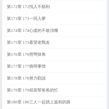
第172章 172找人不順利
第173章 173一同入夢
第174章 174心虛的不敢頂嘴
第175章 175看望老戰友
第176章 176拐彎抹角
第177章 177挑明事情
第178章 178努力勸說
第179章 179就當幫爸爸的忙
第180章 180三人一起踏上返程的路