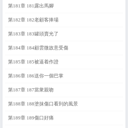
第181章 181露出馬腳
第182章 182老顧客捧場
第183章 183罐頭賣光了
第184章 184顧雲微故意受傷
第185章 185被逼着作證
第186章 186送你一個巴掌
第187章 187當衆親吻
第188章 188塗抹傷口看到的風景
第189章 189傷口好痛