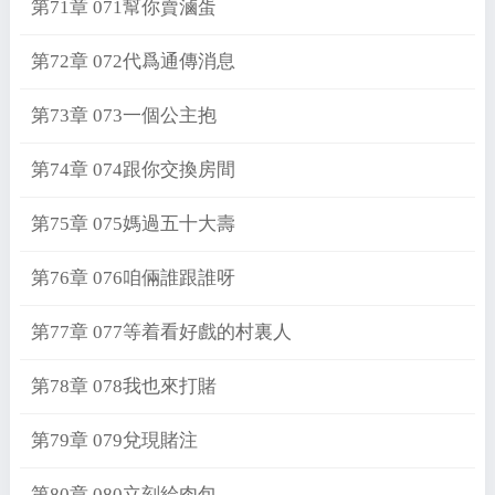
第71章 071幫你賣滷蛋
第72章 072代爲通傳消息
第73章 073一個公主抱
第74章 074跟你交換房間
第75章 075媽過五十大壽
第76章 076咱倆誰跟誰呀
第77章 077等着看好戲的村裏人
第78章 078我也來打賭
第79章 079兌現賭注
第80章 080立刻給肉包