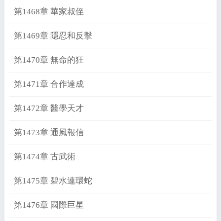
第1468章 華家叔侄
第1469章 隱忍和反擊
第1470章 無命的狂
第1471章 合作達成
第1472章 醫學天才
第1473章 通風報信
第1474章 古武術
第1475章 碧水連環蛇
第1476章 國際巨星