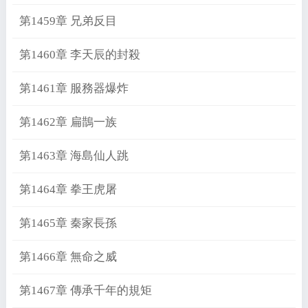
第1459章 兄弟反目
第1460章 李天辰的封殺
第1461章 服務器爆炸
第1462章 扁鵲一族
第1463章 海島仙人跳
第1464章 拳王虎屠
第1465章 秦家長孫
第1466章 無命之威
第1467章 傳承千年的規矩