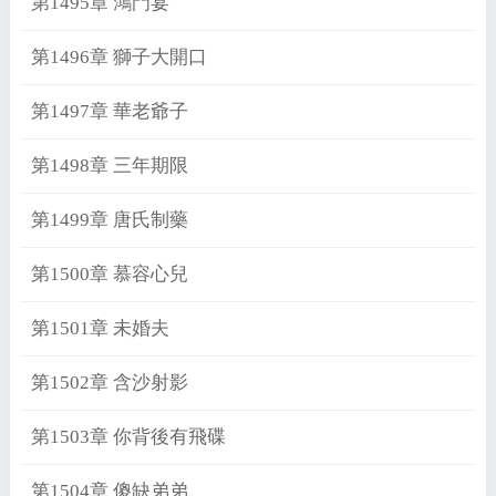
第1495章 鴻門宴
第1496章 獅子大開口
第1497章 華老爺子
第1498章 三年期限
第1499章 唐氏制藥
第1500章 慕容心兒
第1501章 未婚夫
第1502章 含沙射影
第1503章 你背後有飛碟
第1504章 傻缺弟弟