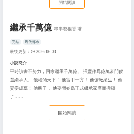
開始閱讀
繼承千萬億
串串都很香 著
完結
現代都市
最後更新：
2026-06-03
小說簡介
平時讀書不努力，回家繼承千萬億。 張豐作爲億萬豪門候
選繼承人。 他權傾天下！ 他富甲一方！ 他俯瞰衆生！ 他
妻妾成羣！ 他醒了， 他要開始爲正式繼承家產而搬磚
了……
開始閱讀