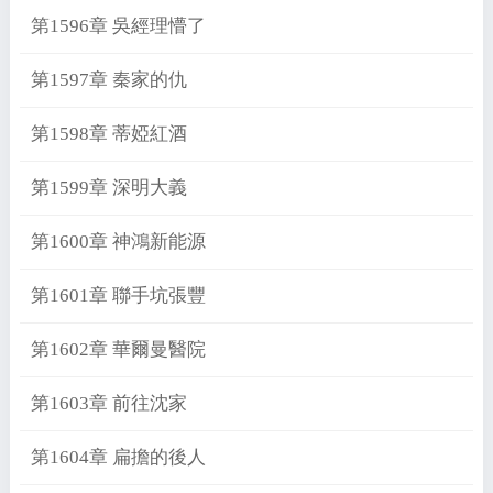
第1596章 吳經理懵了
第1597章 秦家的仇
第1598章 蒂婭紅酒
第1599章 深明大義
第1600章 神鴻新能源
第1601章 聯手坑張豐
第1602章 華爾曼醫院
第1603章 前往沈家
第1604章 扁擔的後人