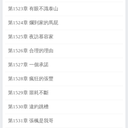
第1523章 有眼不識泰山
第1524章 爛到家的馬屁
第1525章 夜訪慕容家
第1526章 合理的理由
第1527章 一個承諾
第1528章 瘋狂的張豐
第1529章 噩耗不斷
第1530章 違約跳槽
第1531章 張楓是我哥