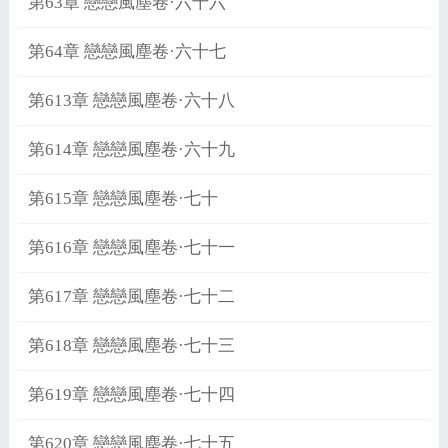
第63章 戀戀風塵卷·六十六
第64章 戀戀風塵卷·六十七
第613章 戀戀風塵卷·六十八
第614章 戀戀風塵卷·六十九
第615章 戀戀風塵卷·七十
第616章 戀戀風塵卷·七十一
第617章 戀戀風塵卷·七十二
第618章 戀戀風塵卷·七十三
第619章 戀戀風塵卷·七十四
第620章 戀戀風塵卷·七十五