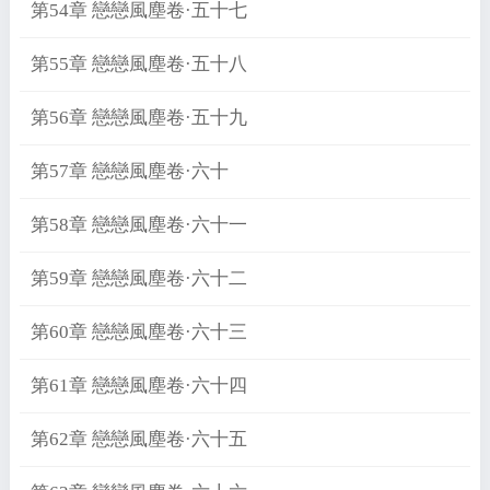
第54章 戀戀風塵卷·五十七
第55章 戀戀風塵卷·五十八
第56章 戀戀風塵卷·五十九
第57章 戀戀風塵卷·六十
第58章 戀戀風塵卷·六十一
第59章 戀戀風塵卷·六十二
第60章 戀戀風塵卷·六十三
第61章 戀戀風塵卷·六十四
第62章 戀戀風塵卷·六十五