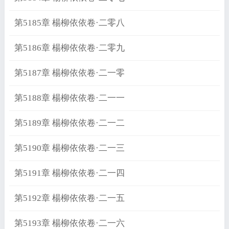
第5185章 楊柳依依卷·二零八
第5186章 楊柳依依卷·二零九
第5187章 楊柳依依卷·二一零
第5188章 楊柳依依卷·二一一
第5189章 楊柳依依卷·二一二
第5190章 楊柳依依卷·二一三
第5191章 楊柳依依卷·二一四
第5192章 楊柳依依卷·二一五
第5193章 楊柳依依卷·二一六