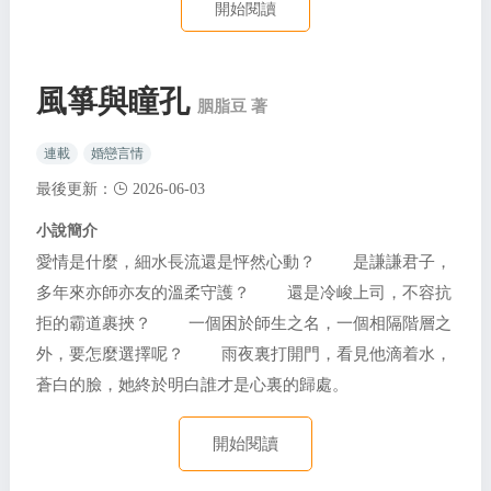
開始閱讀
風箏與瞳孔
胭脂豆 著
連載
婚戀言情
最後更新：
2026-06-03
小說簡介
愛情是什麼，細水長流還是怦然心動？ 是謙謙君子，
多年來亦師亦友的溫柔守護？ 還是冷峻上司，不容抗
拒的霸道裹挾？ 一個困於師生之名，一個相隔階層之
外，要怎麼選擇呢？ 雨夜裏打開門，看見他滴着水，
蒼白的臉，她終於明白誰才是心裏的歸處。
開始閱讀