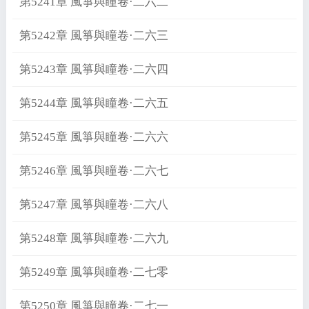
第5241章 風箏與瞳卷·二六二
第5242章 風箏與瞳卷·二六三
第5243章 風箏與瞳卷·二六四
第5244章 風箏與瞳卷·二六五
第5245章 風箏與瞳卷·二六六
第5246章 風箏與瞳卷·二六七
第5247章 風箏與瞳卷·二六八
第5248章 風箏與瞳卷·二六九
第5249章 風箏與瞳卷·二七零
第5250章 風箏與瞳卷·二七一