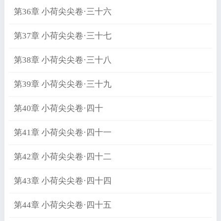
第36章 小荷尖尖卷·三十六
第37章 小荷尖尖卷·三十七
第38章 小荷尖尖卷·三十八
第39章 小荷尖尖卷·三十九
第40章 小荷尖尖卷·四十
第41章 小荷尖尖卷·四十一
第42章 小荷尖尖卷·四十二
第43章 小荷尖尖卷·四十四
第44章 小荷尖尖卷·四十五