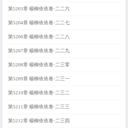
第5203章 楊柳依依卷·二二六
第5204章 楊柳依依卷·二二七
第5206章 楊柳依依卷·二二八
第5207章 楊柳依依卷·二二九
第5208章 楊柳依依卷·二三零
第5209章 楊柳依依卷·二三一
第5210章 楊柳依依卷·二三二
第5211章 楊柳依依卷·二三三
第5212章 楊柳依依卷·二三四