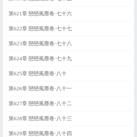
第621章 戀戀風塵卷·七十六
第622章 戀戀風塵卷·七十七
第623章 戀戀風塵卷·七十八
第624章 戀戀風塵卷·七十九
第625章 戀戀風塵卷·八十
第626章 戀戀風塵卷·八十一
第627章 戀戀風塵卷·八十二
第628章 戀戀風塵卷·八十三
第629章 戀戀風塵卷·八十四