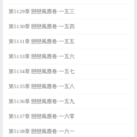
第5129章 戀戀風塵卷·一五三
第5130章 戀戀風塵卷·一五四
第5131章 戀戀風塵卷·一五五
第5133章 戀戀風塵卷·一五六
第5134章 戀戀風塵卷·一五七
第5135章 戀戀風塵卷·一五八
第5136章 戀戀風塵卷·一五九
第5137章 戀戀風塵卷·一六零
第5138章 戀戀風塵卷·一六一