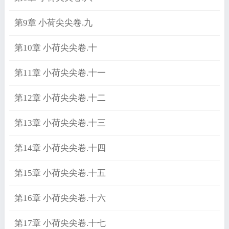
第9章 小荷尖尖卷.九
第10章 小荷尖尖卷.十
第11章 小荷尖尖卷.十一
第12章 小荷尖尖卷.十二
第13章 小荷尖尖卷.十三
第14章 小荷尖尖卷.十四
第15章 小荷尖尖卷.十五
第16章 小荷尖尖卷.十六
第17章 小荷尖尖卷.十七