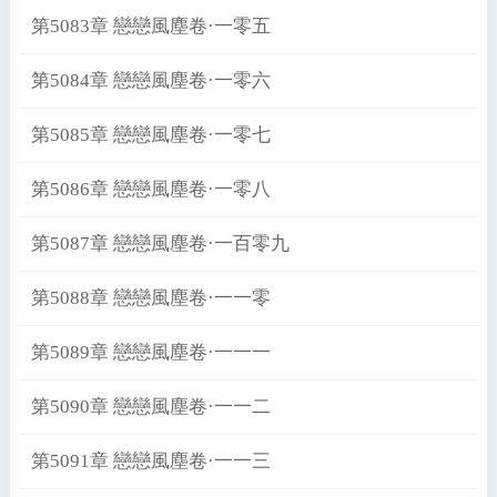
第5083章 戀戀風塵卷·一零五
第5084章 戀戀風塵卷·一零六
第5085章 戀戀風塵卷·一零七
第5086章 戀戀風塵卷·一零八
第5087章 戀戀風塵卷·一百零九
第5088章 戀戀風塵卷·一一零
第5089章 戀戀風塵卷·一一一
第5090章 戀戀風塵卷·一一二
第5091章 戀戀風塵卷·一一三