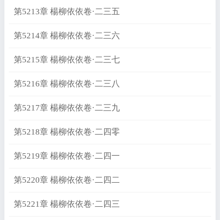
第5213章 楊柳依依卷·二三五
第5214章 楊柳依依卷·二三六
第5215章 楊柳依依卷·二三七
第5216章 楊柳依依卷·二三八
第5217章 楊柳依依卷·二三九
第5218章 楊柳依依卷·二四零
第5219章 楊柳依依卷·二四一
第5220章 楊柳依依卷·二四二
第5221章 楊柳依依卷·二四三