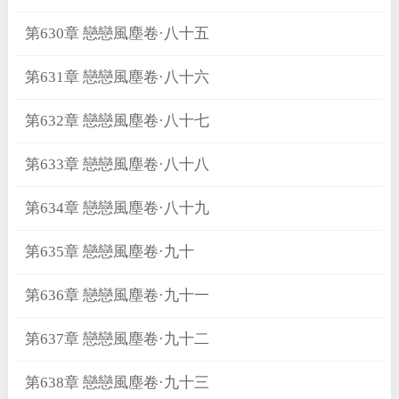
第630章 戀戀風塵卷·八十五
第631章 戀戀風塵卷·八十六
第632章 戀戀風塵卷·八十七
第633章 戀戀風塵卷·八十八
第634章 戀戀風塵卷·八十九
第635章 戀戀風塵卷·九十
第636章 戀戀風塵卷·九十一
第637章 戀戀風塵卷·九十二
第638章 戀戀風塵卷·九十三