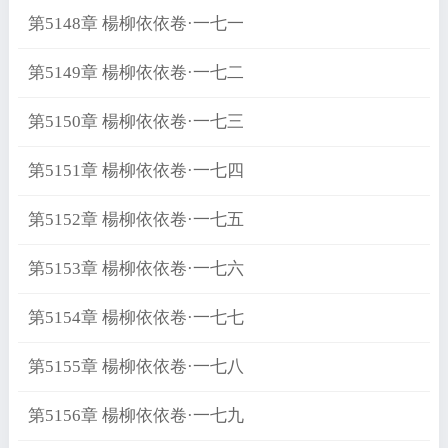
第5148章 楊柳依依卷·一七一
第5149章 楊柳依依卷·一七二
第5150章 楊柳依依卷·一七三
第5151章 楊柳依依卷·一七四
第5152章 楊柳依依卷·一七五
第5153章 楊柳依依卷·一七六
第5154章 楊柳依依卷·一七七
第5155章 楊柳依依卷·一七八
第5156章 楊柳依依卷·一七九