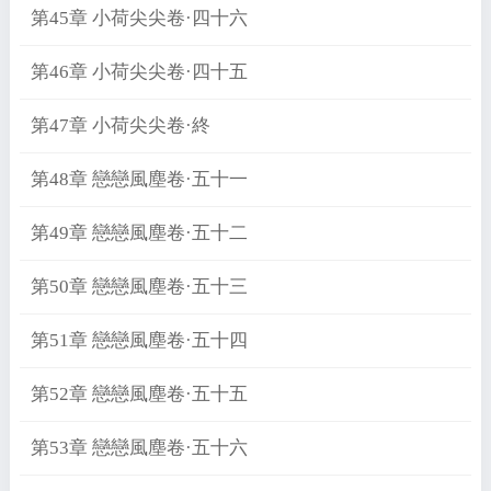
第45章 小荷尖尖卷·四十六
第46章 小荷尖尖卷·四十五
第47章 小荷尖尖卷·終
第48章 戀戀風塵卷·五十一
第49章 戀戀風塵卷·五十二
第50章 戀戀風塵卷·五十三
第51章 戀戀風塵卷·五十四
第52章 戀戀風塵卷·五十五
第53章 戀戀風塵卷·五十六