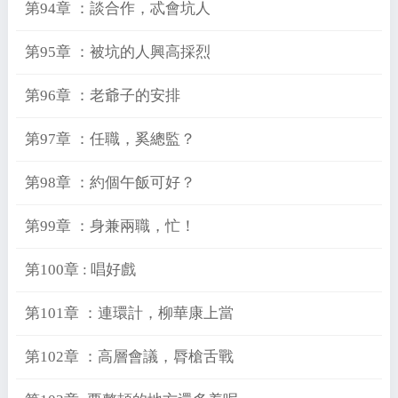
第94章 ：談合作，忒會坑人
第95章 ：被坑的人興高採烈
第96章 ：老爺子的安排
第97章 ：任職，奚總監？
第98章 ：約個午飯可好？
第99章 ：身兼兩職，忙！
第100章 : 唱好戲
第101章 ：連環計，柳華康上當
第102章 ：高層會議，脣槍舌戰