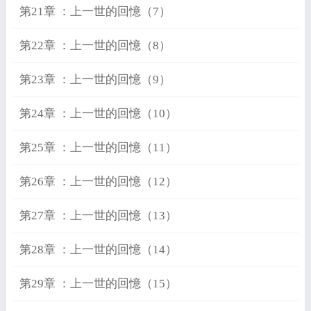
第21章 ：上一世的回憶（7）
第22章 ：上一世的回憶（8）
第23章 ：上一世的回憶（9）
第24章 ：上一世的回憶（10）
第25章 ：上一世的回憶（11）
第26章 ：上一世的回憶（12）
第27章 ：上一世的回憶（13）
第28章 ：上一世的回憶（14）
第29章 ：上一世的回憶（15）