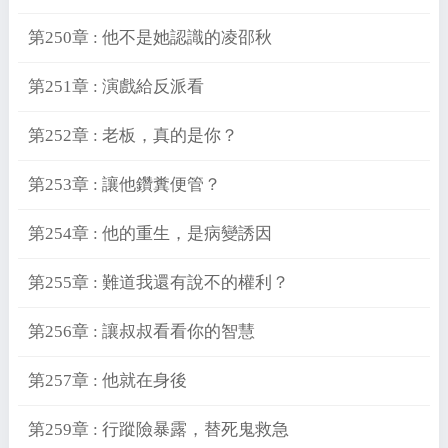
第250章 : 他不是她認識的凌邵秋
第251章 : 演戲給反派看
第252章 : 老板，真的是你？
第253章 : 讓他鑽糞便管？
第254章 : 他的重生，是病變誘因
第255章 : 難道我還有說不的權利？
第256章 : 讓叔叔看看你的智慧
第257章 : 他就在身後
第259章 : 行蹤險暴露，替死鬼救急