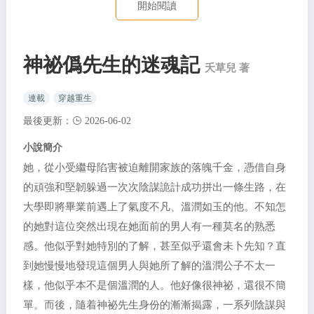
開始閱讀
神祕僞先生的迷魂記
夭草兒 著
連載
穿越重生
最後更新：
2026-06-02
小說簡介
她，從小受繼母陷害被迫離開家族的落魄千金，憑借自身
的頑強和堅韌躲過一次次陰謀詭計成功拼出一條生路，在
大學即將畢業前遇上了氣度不凡、溫潤如玉的他。不知怎
的她對這位突然出現在她面前的男人有一種莫名的熟悉
感。他似乎對她特別的了解，甚至似乎還會未卜先知？直
到她慢慢地發現這個男人與她所了解的溫潤公子不太一
樣，他似乎本不是個溫潤的人。他好像很神祕，還很不簡
單。而後，隨着神祕先生身份的漸漸揭露，一系列陰謀與