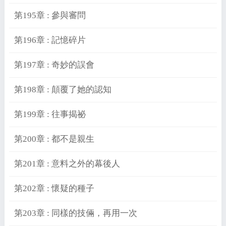
第195章 : 參與審問
第196章 : 記憶碎片
第197章 : 奇妙的誤會
第198章 : 顛覆了她的認知
第199章 : 往事揭祕
第200章 : 都不是親生
第201章 : 意料之外的幕後人
第202章 : 懷疑的種子
第203章 : 同樣的技倆，再用一次