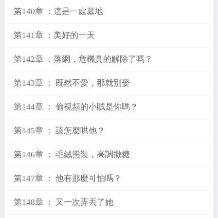
第140章 ：這是一處墓地
第141章 ：美好的一天
第142章 ：落網，危機真的解除了嗎？
第143章 ： 既然不愛，那就別娶
第144章 ： 偷視頻的小賊是你嗎？
第145章 ： 該怎麼哄他？
第146章 ： 毛絨熊裝，高調撒糖
第147章 ： 他有那麼可怕嗎？
第148章 ： 又一次弄丟了她