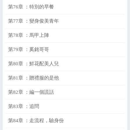
第76章 ：特別的早餐
第77章 ：變身俊美青年
第78章 ：馬甲上陣
第79章 ：奚銘哥哥
第80章 ：鮮花配美人兒
第81章 ：贈禮服的是他
第82章 ：編一個謊話
第83章 ：追問
第84章 ：走流程，驗身份