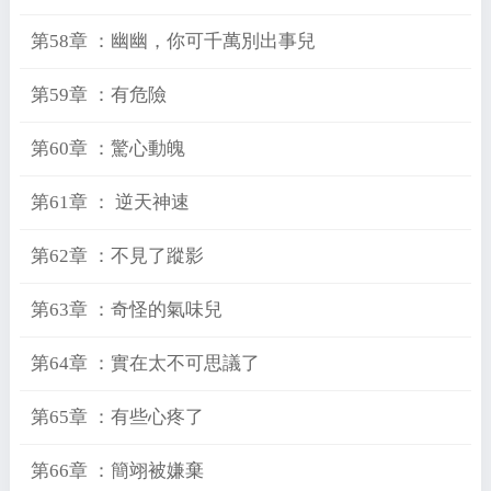
第58章 ：幽幽，你可千萬別出事兒
第59章 ：有危險
第60章 ：驚心動魄
第61章 ： 逆天神速
第62章 ：不見了蹤影
第63章 ：奇怪的氣味兒
第64章 ：實在太不可思議了
第65章 ：有些心疼了
第66章 ：簡翊被嫌棄