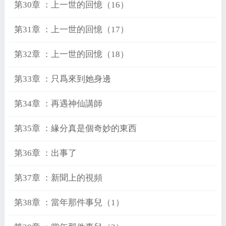
第30章 ：上一世的回憶（16）
第31章 ：上一世的回憶（17）
第32章 ：上一世的回憶（18）
第33章 ：只爲來到她身邊
第34章 ：再遇神仙講師
第35章 ：緣分真是個奇妙的東西
第36章 ：出事了
第37章 ：新聞上的視頻
第38章 ：當年那件事兒（1）