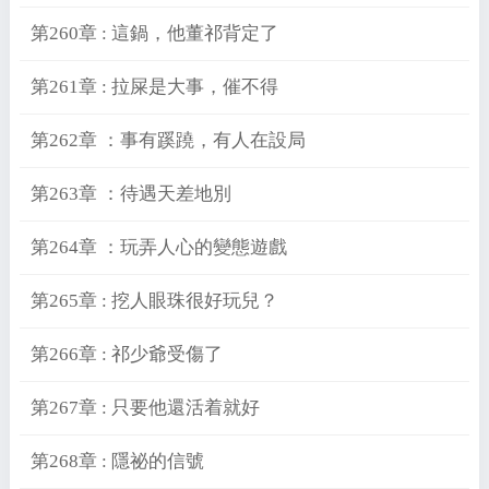
第260章 : 這鍋，他董祁背定了
第261章 : 拉屎是大事，催不得
第262章 ：事有蹊蹺，有人在設局
第263章 ：待遇天差地別
第264章 ：玩弄人心的變態遊戲
第265章 : 挖人眼珠很好玩兒？
第266章 : 祁少爺受傷了
第267章 : 只要他還活着就好
第268章 : 隱祕的信號