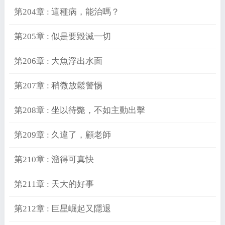
第204章 : 這種病，能治嗎？
第205章 : 似是要毀滅一切
第206章 : 大魚浮出水面
第207章 : 稍微放鬆警惕
第208章 : 坐以待斃，不如主動出擊
第209章 : 久違了，顧老師
第210章 : 溜得可真快
第211章 : 天大的好事
第212章 : 巨星崛起又隱退