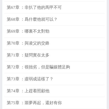
第67章 ：非扒了他的馬甲不可
第68章 ：爲什麼他就可以？
第69章 ：哪裏不太對勁
第70章 ：與凌父的交鋒
第71章 ：疑問實在太多
第72章 ：很拙劣，但是騙媒體足夠
第73章 ：虛弱成這樣了？
第74章 ：上趕着照顧他
第75章 ：噩夢再起，還好有你