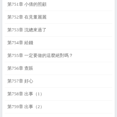
第751章 小倩的照顧
第752章 在見董麗麗
第753章 沈總來過了
第754章 給錢
第755章 一定要做的這麼絕對嗎？
第756章 查賬
第757章 好心
第758章 出事（1）
第759章 出事（2）