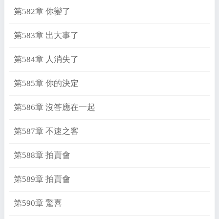
第582章 你變了
第583章 出大事了
第584章 人消失了
第585章 你的決定
第586章 沒答應在一起
第587章 不速之客
第588章 拍賣會
第589章 拍賣會
第590章 驚喜