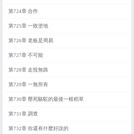
第724章 合作
第725章 一敗塗地
第726章 老板是周易
第727章 不可能
第728章 走投無路
第729章 一無所有
第730章 壓死駱駝的最後一根稻草
第731章 調查
第732章 你還有什麼好說的