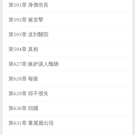
第591章 身價倍長
第592章 被攻擊
第593章 送到醫院
第594章 真相
第627章 嫉妒讓人醜陋
第628章 報復
第629章 得不償失
第630章 回國
第631章 董麗麗出現