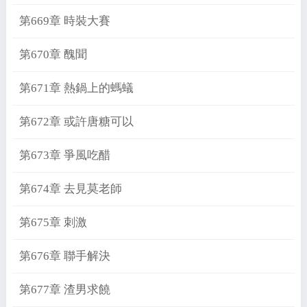
第669章 時裝大賽
第670章 醜聞
第671章 熱鍋上的螞蟻
第672章 或許唐糖可以
第673章 爭風吃醋
第674章 去見莫老師
第675章 刺激
第676章 聯手解決
第677章 渣男求饒