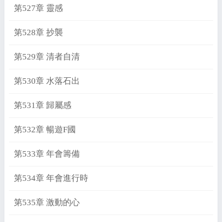
第527章 靈感
第528章 抄襲
第529章 清者自清
第530章 水落石出
第531章 歸屬感
第532章 暢遊F國
第533章 年會籌備
第534章 年會進行時
第535章 激動的心