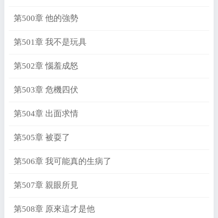
第500章 他的強勢
第501章 我不是玩具
第502章 惱羞成怒
第503章 危機四伏
第504章 出面求情
第505章 被耍了
第506章 我可能真的生病了
第507章 親眼所見
第508章 原來這才是他