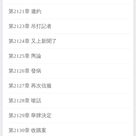
第2121章 邀約
第2123章 吊打記者
第2124章 又上新聞了
第2125章 輿論
第2126章 發病
第2127章 再次信服
第2128章 嗆話
第2129章 舉牌決定
第2130章 收購案