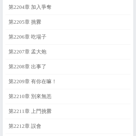
第2204章 加入爭奪
第2205章 挑釁
第2206章 吃場子
第2207章 孟大炮
第2208章 出事了
第2209章 有你在嘛！
第2210章 別來無恙
第2211章 上門挑釁
第2212章 誤會