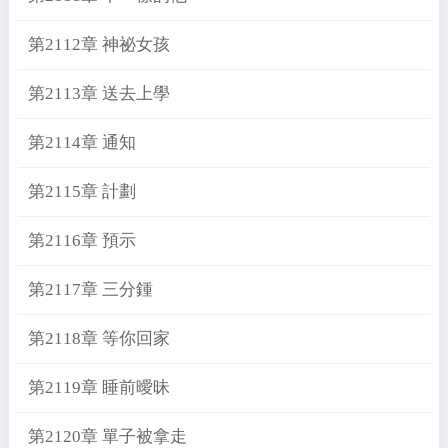
第2112章 神祕女孩
第2113章 送去上學
第2114章 通知
第2115章 計劃
第2116章 預示
第2117章 三分鍾
第2118章 等你回家
第2119章 睡前曖昧
第2120章 單子被拿走