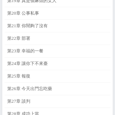
第19章 真是個麻煩的女人
第20章 公事私事
第21章 你鬧夠了沒有
第22章 部署
第23章 幸福的一餐
第24章 讓你下不來臺
第25章 報復
第26章 今天出門忘吃藥
第27章 談判
第28章 成功上當