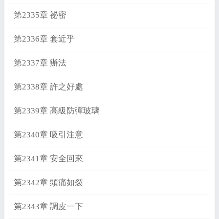
第2335章 祕密
第2336章 套近乎
第2337章 辦法
第2338章 許之好處
第2339章 高級防彈玻璃
第2340章 吸引注意
第2341章 安全回來
第2342章 頭痛如裂
第2343章 調皮一下