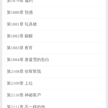
第1879章 邀約
第1880章 預感
第1881章 玩具槍
第1882章 蘇醒
第1883章 夜宵
第1884章 唐凝雪的告白
第2108章 你幫幫我
第2109章 上位
第2110章 神祕客戶
第2111章 不一樣的他