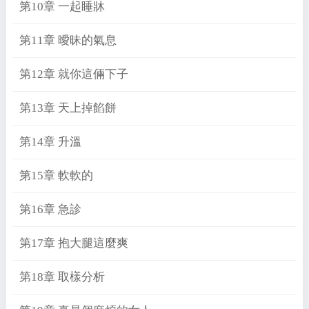
第10章 一起睡牀
第11章 曖昧的氣息
第12章 就你這倆下子
第13章 天上掉餡餅
第14章 升溫
第15章 軟軟的
第16章 急診
第17章 抱大腿這麼爽
第18章 取樣分析