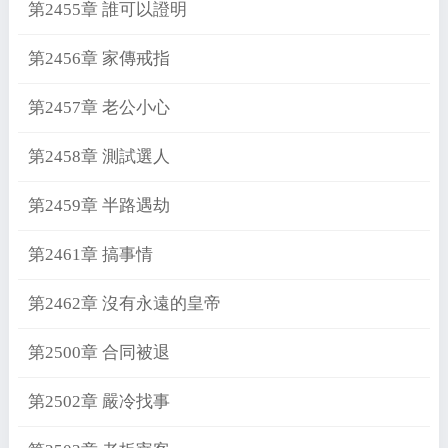
第2455章 誰可以證明
第2456章 家傳戒指
第2457章 老公小心
第2458章 測試選人
第2459章 半路遇劫
第2461章 搞事情
第2462章 沒有永遠的皇帝
第2500章 合同被退
第2502章 嚴冷找事