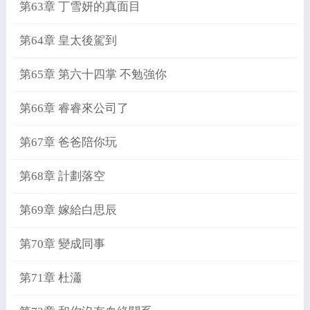
第63章 丁雪妍的真面目
第64章 皇太後駕到
第65章 第六十四掌 不勉強你
第66章 睿睿來公司了
第67章 爸爸陪你玩
第68章 計劃落空
第69章 嫁給白思辰
第70章 變成同事
第71章 杜瀟