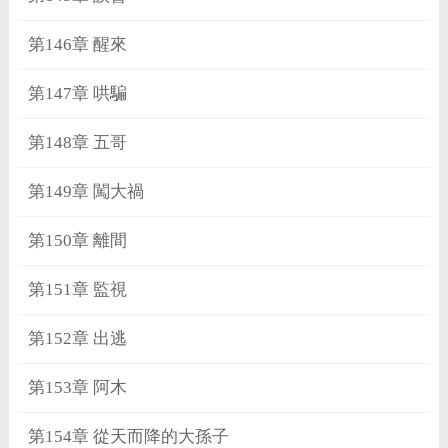
第146章 醒來
第147章 哄騙
第148章 五哥
第149章 闖大禍
第150章 離間
第151章 監視
第152章 出逃
第153章 阿木
第154章 從天而降的大孫子