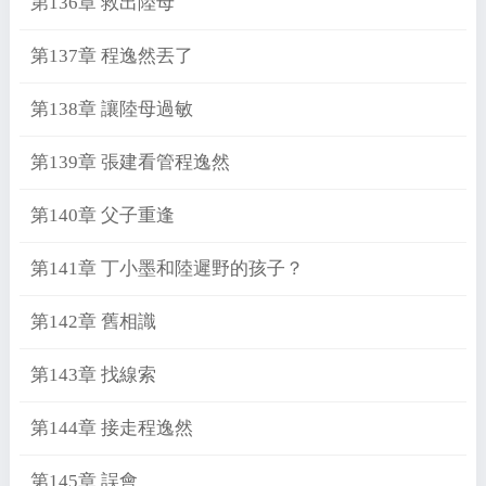
第136章 救出陸母
第137章 程逸然丟了
第138章 讓陸母過敏
第139章 張建看管程逸然
第140章 父子重逢
第141章 丁小墨和陸遲野的孩子？
第142章 舊相識
第143章 找線索
第144章 接走程逸然
第145章 誤會