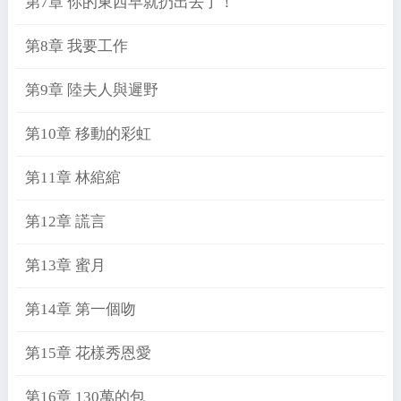
第7章 你的東西早就扔出去了！
第8章 我要工作
第9章 陸夫人與遲野
第10章 移動的彩虹
第11章 林綰綰
第12章 謊言
第13章 蜜月
第14章 第一個吻
第15章 花樣秀恩愛
第16章 130萬的包