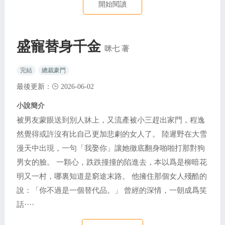
開始閱讀
盛寵替身千金
咪七 著
完結
總裁豪門
最後更新：
2026-06-02
小說簡介
被男友蒙眼送到別人牀上，又流產被小三趕出家門，程逸
然覺得或許沒有比自己更加悲劇的女人了。 陸遲野在大雪
漫天中出現，一句「我娶你」讓她徹底翻身啪啪打那對狗
男女的臉。 一顆心，跌跌撞撞的陷進去，本以爲是柳暗花
明又一村，哪裏知道是窮途末路。 他擁住那個女人殘酷的
說：「你不過是一個替代品。」 曾經的深情，一朝成爲笑
話····