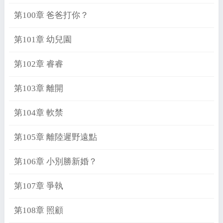
第100章 爸爸打你？
第101章 幼兒園
第102章 睿睿
第103章 離開
第104章 軟禁
第105章 離陸遲野遠點
第106章 小別勝新婚？
第107章 爭執
第108章 照顧