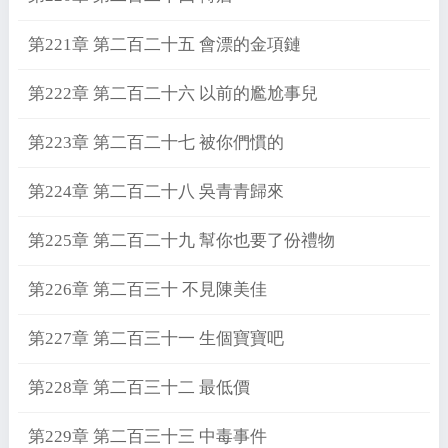
第221章 第二百二十五 會漂的金項鏈
第222章 第二百二十六 以前的尷尬事兒
第223章 第二百二十七 被你們慣的
第224章 第二百二十八 吳青青歸來
第225章 第二百二十九 幫你也要了份禮物
第226章 第二百三十 不見陳美佳
第227章 第二百三十一 生個寶寶吧
第228章 第二百三十二 最低價
第229章 第二百三十三 中毒事件