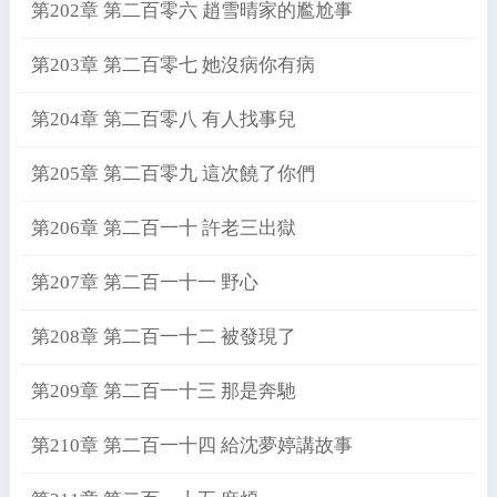
第202章 第二百零六 趙雪晴家的尷尬事
第203章 第二百零七 她沒病你有病
第204章 第二百零八 有人找事兒
第205章 第二百零九 這次饒了你們
第206章 第二百一十 許老三出獄
第207章 第二百一十一 野心
第208章 第二百一十二 被發現了
第209章 第二百一十三 那是奔馳
第210章 第二百一十四 給沈夢婷講故事