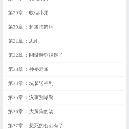
第29章 ：收個小弟
第30章 ：超級擋箭牌
第31章 ：思雨
第32章 ：關鍵時刻掉鏈子
第33章 ：神祕老頭
第34章 ：坑爹送福利
第35章 ：沒事別爆警
第36章 ：大黃狗的吻
第37章 ：想死的心都有了