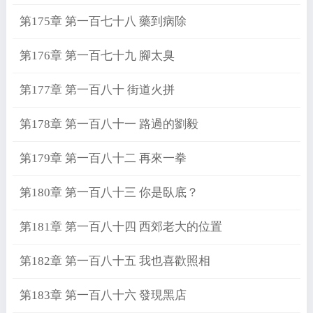
第175章 第一百七十八 藥到病除
第176章 第一百七十九 腳太臭
第177章 第一百八十 街道火拼
第178章 第一百八十一 路過的劉毅
第179章 第一百八十二 再來一拳
第180章 第一百八十三 你是臥底？
第181章 第一百八十四 西郊老大的位置
第182章 第一百八十五 我也喜歡照相
第183章 第一百八十六 發現黑店