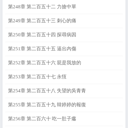
第248章 第二百五十二 力搶中單
第249章 第二百五十三 刺心的痛
第250章 第二百五十四 探尋病因
第251章 第二百五十五 逼出內傷
第252章 第二百五十六 屁是我放的
第253章 第二百五十七 永恆
第254章 第二百五十八 失望的吳青青
第255章 第二百五十九 韓婷婷的報復
第256章 第二百六十 吃一肚子癟