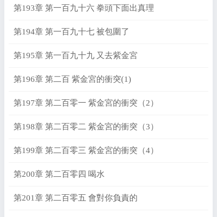
第193章 第一百九十六 拳頭下面出真理
第194章 第一百九十七 被包圍了
第195章 第一百九十九 又去紫金宮
第196章 第二百 紫金宮的衝突(1)
第197章 第二百零一 紫金宮的衝突（2）
第198章 第二百零二 紫金宮的衝突（3）
第199章 第二百零三 紫金宮的衝突（4）
第200章 第二百零四 喝水
第201章 第二百零五 會對你負責的