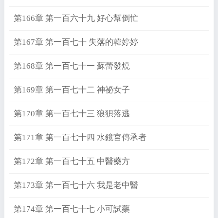
第166章 第一百六十九 好心幫倒忙
第167章 第一百七十 失落的韓婷婷
第168章 第一百七十一 蘇蕾發燒
第169章 第一百七十二 神祕女子
第170章 第一百七十三 狼狽落逃
第171章 第一百七十四 水鏡宮傳承者
第172章 第一百七十五 中醫藥方
第173章 第一百七十六 我是老中醫
第174章 第一百七十七 小可試藥