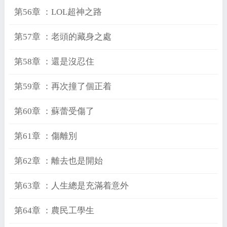
第56章 ：LOL超神之路
第57章 ：老頭的藏身之處
第58章 ：還是沒忍住
第59章 ：再次撞了個正着
第60章 ：蘇蕾受傷了
第61章 ：傷離別
第62章 ：離去也是開始
第63章 ：人生總是充滿着意外
第64章 ：農民工學生