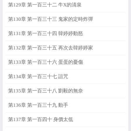
第129章 第一百三十二 牛X的清泉
第130章 第一百三十三 鬼家的定時炸彈
第131章 第一百三十四 韓婷婷動怒
第132章 第一百三十五 再次去韓婷婷家
第133章 第一百三十六 蛋蛋的憂傷
第134章 第一百三十七 詛咒
第135章 第一百三十八 劉毅的無奈
第136章 第一百三十九 動手
第137章 第一百四十 身價太低