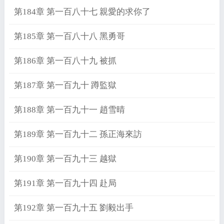
第184章 第一百八十七 親愛的求你了
第185章 第一百八十八 黑勇哥
第186章 第一百八十九 被抓
第187章 第一百九十 蹲監獄
第188章 第一百九十一 趙雪晴
第189章 第一百九十二 孫正海來訪
第190章 第一百九十三 越獄
第191章 第一百九十四 赴局
第192章 第一百九十五 劉毅出手