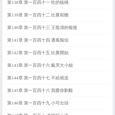
第138章 第一百四十一 吃的核桃
第139章 第一百四十二 比賽前瞻
第140章 第一百四十三 王龍濤的報復
第141章 第一百四十四 通風報信
第142章 第一百四十五 比賽開始
第143章 第一百四十六 氣哭大小姐
第144章 第一百四十七 不給就送
第145章 第一百四十八 我愛你劉毅
第146章 第一百四十九 小可出頭