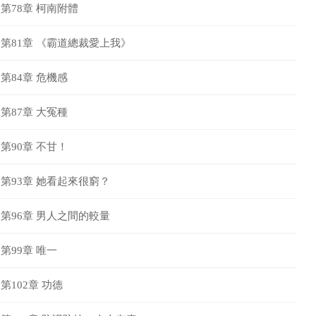
第78章 柯南附體
第81章 《霸道總裁愛上我》
第84章 危機感
第87章 大冤種
第90章 不甘！
第93章 她看起來很窮？
第96章 男人之間的較量
第99章 唯一
第102章 功德