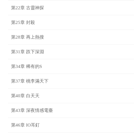
第22章 古靈神探
第25章 封殺
第28章 再上熱搜
第31章 跌下深淵
第34章 稀有的S
第37章 桃李滿天下
第40章 白天天
第43章 深夜情感電臺
第46章 IO耳釘