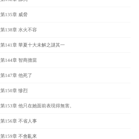
第135章 威脅
第138章 水火不容
第141章 華夏十大未解之謎其一
第144章 智商擔當
第147章 他死了
第150章 慘烈
第153章 他只在她面前表現得無害。
第156章 不省人事
第159章 不會亂來