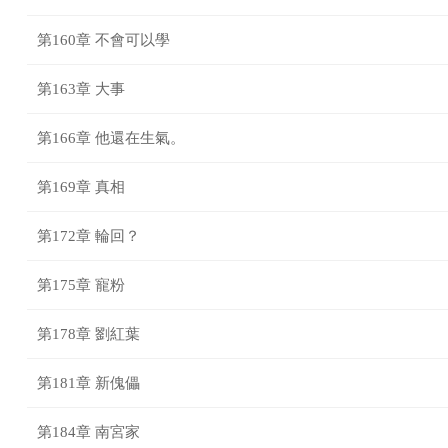
第160章 不會可以學
第163章 大事
第166章 他還在生氣。
第169章 真相
第172章 輪回？
第175章 寵粉
第178章 劉紅葉
第181章 新傀儡
第184章 南宮家