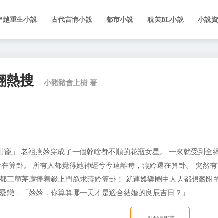
穿越重生小說
古代言情小說
都市小說
耽美BL小說
小說
翻熱搜
小豬豬會上樹 著
+甜寵」 老祖燕妗穿成了一個幹啥都不順的花瓶女星。 一來就受到全
妗在算卦。 所有人都覺得她神經兮兮遠離時，燕妗還在算卦。 突然
都三顧茅廬捧着錢上門跪求燕妗算卦！ 就連娛樂圈中人人都想攀附的
愛戀，「妗妗，你算算哪一天才是適合結婚的良辰吉日？」