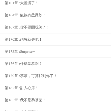
第161章 :太羞澀了！
第164章 :氣氛有些微妙！
第167章 :你不要開玩笑了！
第170章 :想哭就哭吧！
第173章 :Surprise~
第176章 :什麼慕慕啊？
第179章 :慕慕，可算找到你了！
第182章 :甜入心扉！
第185章 :我不是黎慕菡！