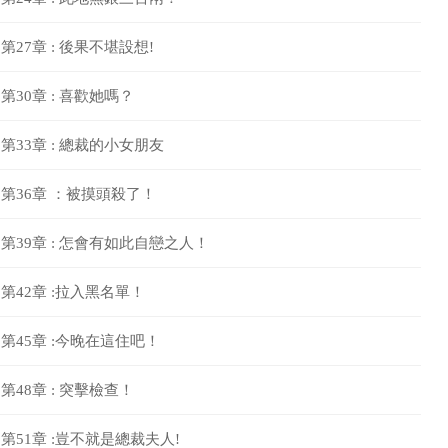
第27章 : 後果不堪設想!
第30章 : 喜歡她嗎？
第33章 : 總裁的小女朋友
第36章 ：被摸頭殺了！
第39章 : 怎會有如此自戀之人！
第42章 :拉入黑名單！
第45章 :今晚在這住吧！
第48章 : 突擊檢查！
第51章 :豈不就是總裁夫人!