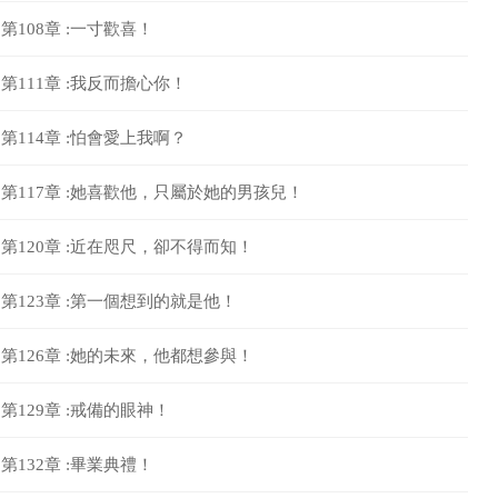
第108章 :一寸歡喜！
第111章 :我反而擔心你！
第114章 :怕會愛上我啊？
第117章 :她喜歡他，只屬於她的男孩兒！
第120章 :近在咫尺，卻不得而知！
第123章 :第一個想到的就是他！
第126章 :她的未來，他都想參與！
第129章 :戒備的眼神！
第132章 :畢業典禮！