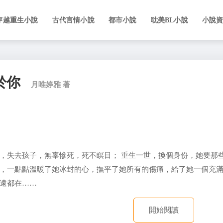
穿越重生小說
古代言情小說
都市小說
耽美BL小說
小說
於你
月唯婷雅 著
，失去孩子，無辜慘死，死不瞑目； 重生一世，換個身份，她要那
，一點點溫暖了她冰封的心，撫平了她所有的傷痛，給了她一個充滿幸
遠都在……
開始閱讀