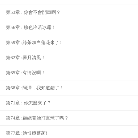
第53章 : 你會不會開車啊？
第56章 : 臉色冷若冰霜！
第59章 :綠茶加白蓮花來了!
第62章 :霽月清風！
第65章 :有情況啊！
第68章 :阿澤，我知道錯了！
第71章 : 你怎麼來了？
第74章 :顧總開始打直球了嗎？
第77章 :她恨黎慕菡!