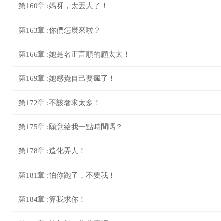
第160章 :媽呀，太丟人了！
第163章 :你們怎麼來啦？
第166章 :她是名正言順的顧太太！
第169章 :她感覺自己要瘋了！
第172章 :不該奢求太多！
第175章 :願意給我一點時間嗎？
第178章 :造化弄人！
第181章 :怕你跑了，不要我！
第184章 :算我求你！