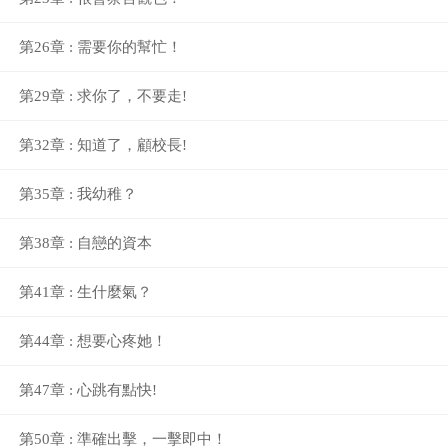
第26章 : 需要你的幫忙！
第29章 : 求你了，不要走!
第32章 : 知道了，顧校長!
第35章 : 我幼稚？
第38章 : 自戀的資本
第41章 : 生什麼氣？
第44章 : 想要心疼她！
第47章 : 心跳有點快!
第50章 : 準確出擊，一擊即中！