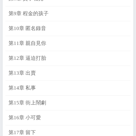
第9章 程金的孩子
第10章 匿名錄音
第11章 親自見你
第12章 逼迫打胎
第13章 出賣
第14章 私事
第15章 街上鬧劇
第16章 小可愛
第17章 留下