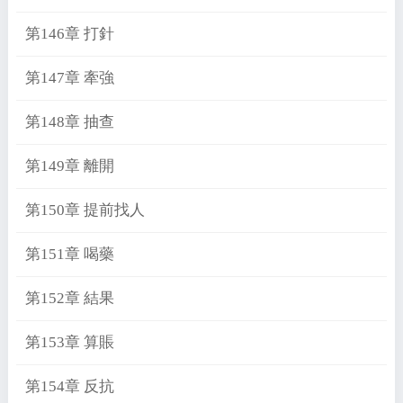
第146章 打針
第147章 牽強
第148章 抽查
第149章 離開
第150章 提前找人
第151章 喝藥
第152章 結果
第153章 算賬
第154章 反抗