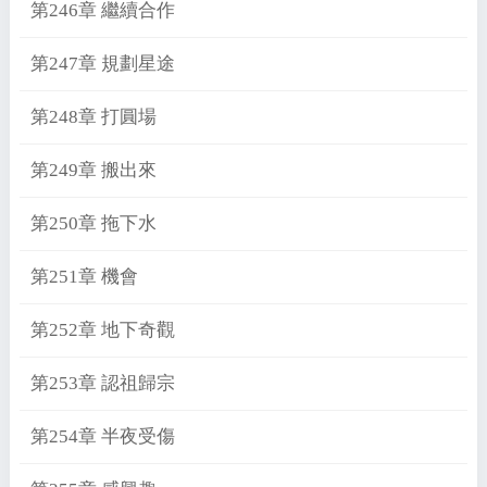
第246章 繼續合作
第247章 規劃星途
第248章 打圓場
第249章 搬出來
第250章 拖下水
第251章 機會
第252章 地下奇觀
第253章 認祖歸宗
第254章 半夜受傷