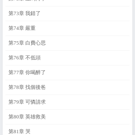
第73章 我錯了
第74章 嚴重
第75章 白費心思
第76章 不低頭
第77章 你喝醉了
第78章 找個後爸
第79章 可憐請求
第80章 英雄救美
第81章 哭