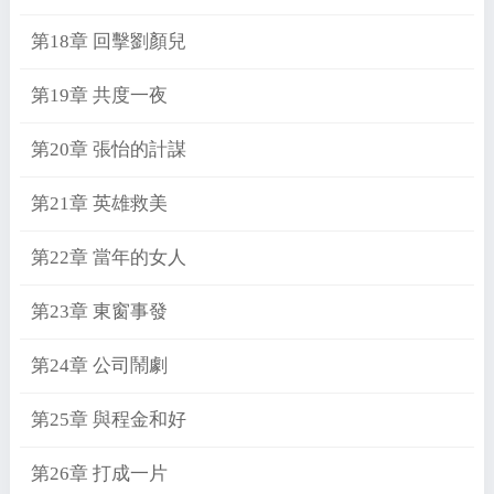
第18章 回擊劉顏兒
第19章 共度一夜
第20章 張怡的計謀
第21章 英雄救美
第22章 當年的女人
第23章 東窗事發
第24章 公司鬧劇
第25章 與程金和好
第26章 打成一片