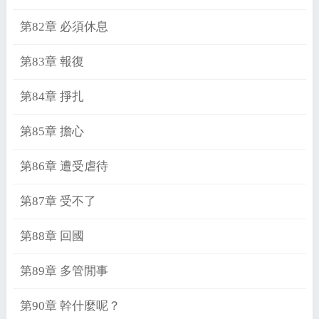
第82章 必須休息
第83章 報復
第84章 掙扎
第85章 擔心
第86章 遭受虐待
第87章 受不了
第88章 回國
第89章 多管閒事
第90章 幹什麼呢？