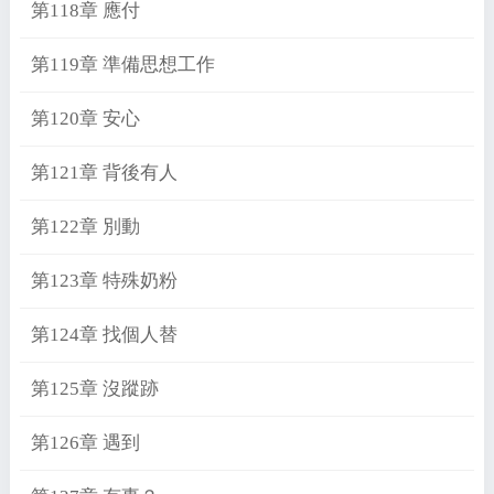
第118章 應付
第119章 準備思想工作
第120章 安心
第121章 背後有人
第122章 別動
第123章 特殊奶粉
第124章 找個人替
第125章 沒蹤跡
第126章 遇到