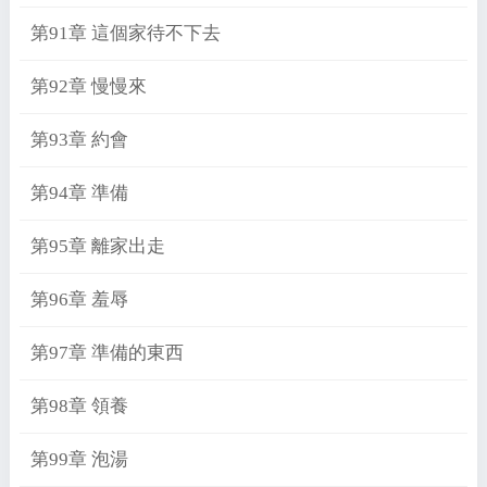
第91章 這個家待不下去
第92章 慢慢來
第93章 約會
第94章 準備
第95章 離家出走
第96章 羞辱
第97章 準備的東西
第98章 領養
第99章 泡湯