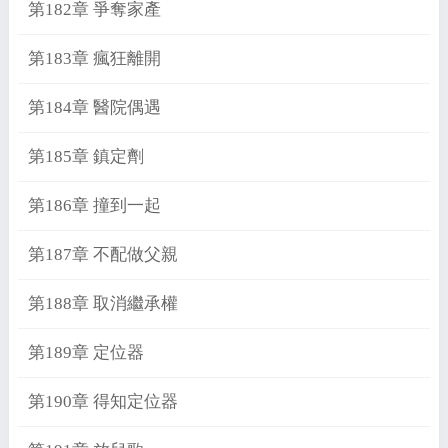
第182章 爭奪家產
第183章 瘋狂離開
第184章 醫院偶遇
第185章 鎮定劑
第186章 撞到一起
第187章 不配做父親
第188章 取消繼承權
第189章 定位器
第190章 得知定位器