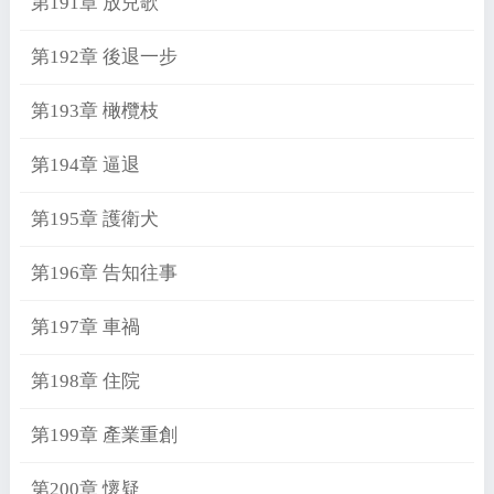
第191章 放兒歌
第192章 後退一步
第193章 橄欖枝
第194章 逼退
第195章 護衛犬
第196章 告知往事
第197章 車禍
第198章 住院
第199章 產業重創
第200章 懷疑