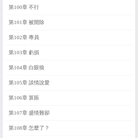
第100章 不行
第101章 被開除
第102章 專員
第103章 虧損
第104章 白眼狼
第105章 談情說愛
第106章 算賬
第107章 盛情難卻
第108章 怎麼了？