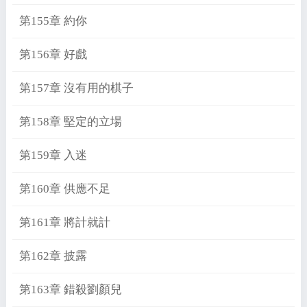
第155章 約你
第156章 好戲
第157章 沒有用的棋子
第158章 堅定的立場
第159章 入迷
第160章 供應不足
第161章 將計就計
第162章 披露
第163章 錯殺劉顏兒