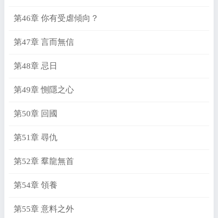
第46章 你有受虐傾向？
第47章 言而無信
第48章 忌日
第49章 惻隱之心
第50章 回國
第51章 尋仇
第52章 羣龍無首
第54章 領養
第55章 意料之外