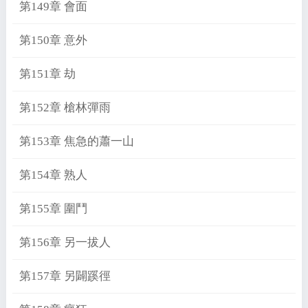
第149章 會面
第150章 意外
第151章 劫
第152章 槍林彈雨
第153章 焦急的蕭一山
第154章 熟人
第155章 圍鬥
第156章 另一拔人
第157章 另闢蹊徑