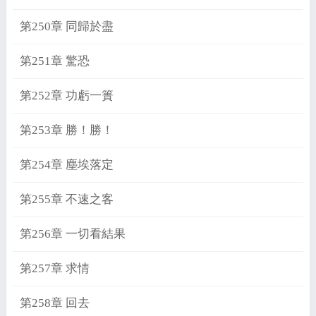
第250章 同歸於盡
第251章 驚恐
第252章 功虧一簣
第253章 勝！勝！
第254章 塵埃落定
第255章 不速之客
第256章 一切看結果
第257章 求情
第258章 回去