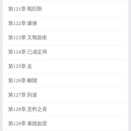
第121章 戰巨獸
第122章 爆捶
第123章 又戰龍衛
第124章 已成定局
第125章 走
第126章 離開
第127章 到達
第128章 意料之喜
第129章 暴跳如雷