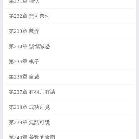
第231章 埋伏
第232章 無可奈何
第233章 戲弄
第234章 誠惶誠恐
第235章 棋子
第236章 自裁
第237章 有祖宗有請
第238章 成功拜見
第239章 無話可說
第240章 差勁的會面