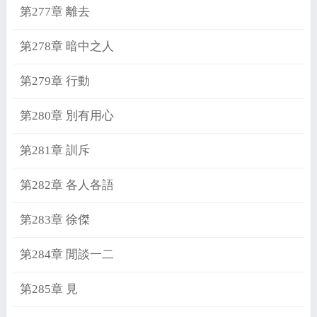
第277章 離去
第278章 暗中之人
第279章 行動
第280章 別有用心
第281章 訓斥
第282章 各人各語
第283章 徐傑
第284章 閒談一二
第285章 見