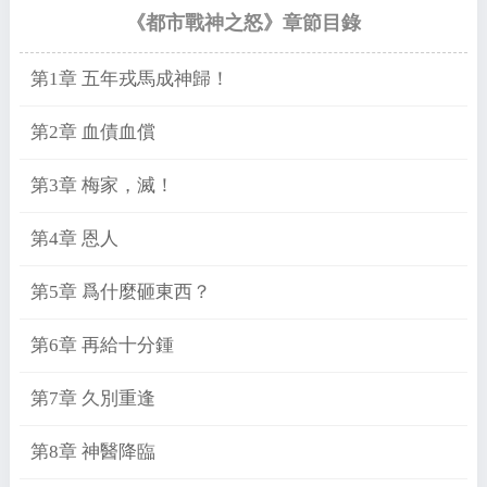
《都市戰神之怒》章節目錄
第1章 五年戎馬成神歸！
第2章 血債血償
第3章 梅家，滅！
第4章 恩人
第5章 爲什麼砸東西？
第6章 再給十分鍾
第7章 久別重逢
第8章 神醫降臨