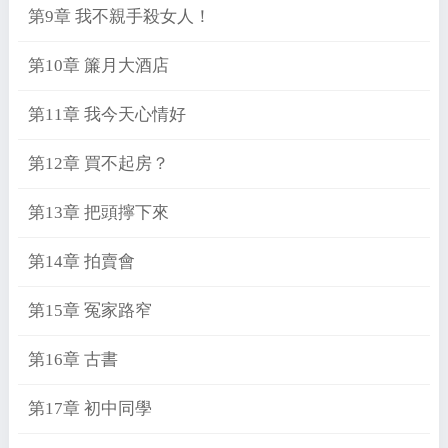
第9章 我不親手殺女人！
第10章 簾月大酒店
第11章 我今天心情好
第12章 買不起房？
第13章 把頭擰下來
第14章 拍賣會
第15章 冤家路窄
第16章 古書
第17章 初中同學