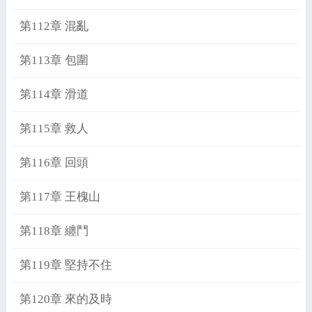
第112章 混亂
第113章 包圍
第114章 滑道
第115章 救人
第116章 回頭
第117章 王槐山
第118章 纏鬥
第119章 堅持不住
第120章 來的及時