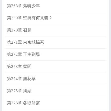
第268章 落魄少年
第269章 堅持有何意義？
第270章 召見
第271章 東京城孫家
第272章 正主到場
第273章 盤問
第274章 無花草
第275章 糾結
第276章 各取所需