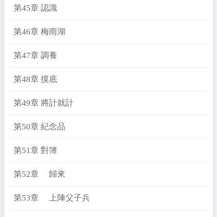
第45章 認識
第46章 梅雨湖
第47章 調養
第48章 摸底
第49章 將計就計
第50章 紀念品
第51章 對簿
第52章 歸來
第53章 上陣父子兵