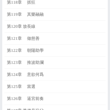
第118章 抓狂
第119章 其樂融融
第120章 放長線
第121章 做慈善
第122章 朝陽助學
第123章 推波助瀾
第124章 意欲何爲
第125章 當選
第126章 逼宮前奏