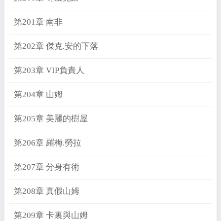
第201章 南非
第202章 傑克.安的下落
第203章 VIP負責人
第204章 山姆
第205章 美麗的樹屋
第206章 羅梅.勞拉
第207章 分身有術
第208章 真假山姆
第209章 卡裏與山姆