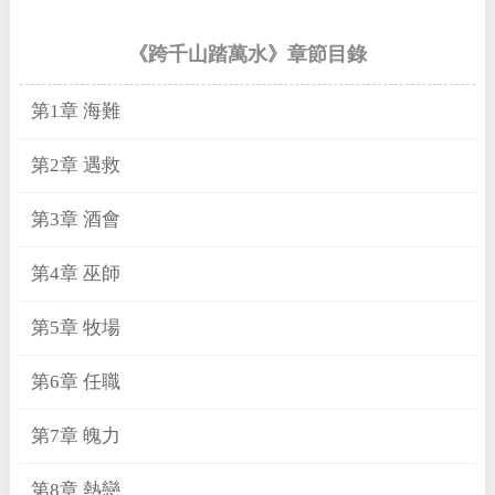
《跨千山踏萬水》章節目錄
第1章 海難
第2章 遇救
第3章 酒會
第4章 巫師
第5章 牧場
第6章 任職
第7章 魄力
第8章 熱戀