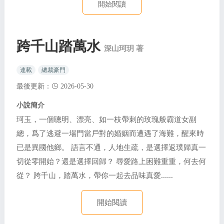
開始閱讀
跨千山踏萬水
深山珂玥 著
連載
總裁豪門
最後更新：
2026-05-30
小說簡介
珂玉，一個聰明、漂亮、如一枝帶刺的玫瑰般霸道女副
總，爲了逃避一場門當戶對的婚姻而遭遇了海難，醒來時
已是異國他鄉。 語言不通，人地生疏，是選擇返璞歸真一
切從零開始？還是選擇回歸？ 尋愛路上困難重重，何去何
從？ 跨千山，踏萬水，帶你一起去品味真愛......
開始閱讀