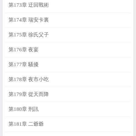
第173章 迂回戰術
第174章 瑞安卡裏
第175章 徐氏父子
第176章 夜宴
第177章 騷擾
第178章 夜市小吃
第179章 從天而降
第180章 刑訊
第181章 二爺爺