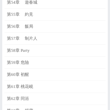
第54章 遊春城
第55章 約見
第56章 飯局
第57章 制片人
第58章 Party
第59章 危險
第60章 初醒
第61章 桃花峴
第62章 同浴