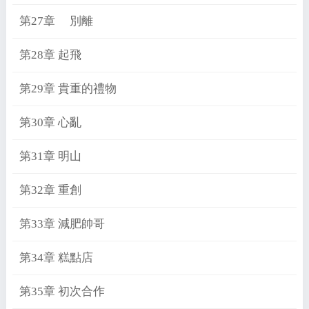
第27章 別離
第28章 起飛
第29章 貴重的禮物
第30章 心亂
第31章 明山
第32章 重創
第33章 減肥帥哥
第34章 糕點店
第35章 初次合作