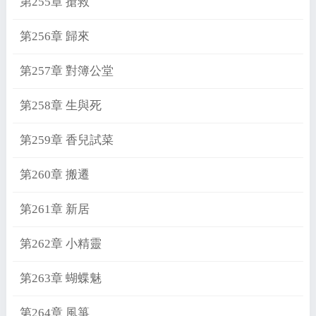
第255章 搶救
第256章 歸來
第257章 對簿公堂
第258章 生與死
第259章 香兒試菜
第260章 搬遷
第261章 新居
第262章 小精靈
第263章 蝴蝶魅
第264章 風箏