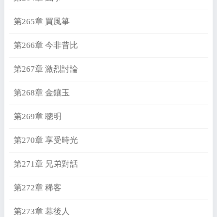
第265章 買風箏
第266章 今非昔比
第267章 激烈討論
第268章 金鑲玉
第269章 聰明
第270章 享受時光
第271章 兄弟對話
第272章 稀客
第273章 幕後人