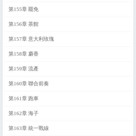
第155章 罷免
第156章 茶館
第157章 意大利玫瑰
第158章 麝香
第159章 流產
第160章 聯合前奏
第161章 跑車
第162章 海子
第163章 統一戰線