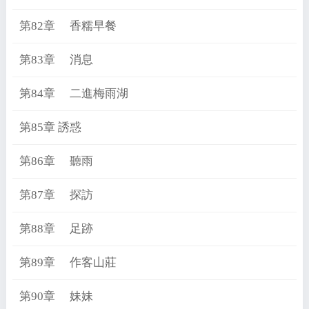
第82章 香糯早餐
第83章 消息
第84章 二進梅雨湖
第85章 誘惑
第86章 聽雨
第87章 探訪
第88章 足跡
第89章 作客山莊
第90章 妹妹