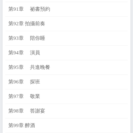
第91章 祕書預約
第92章 拍攝前奏
第93章 陪你睡
第94章 演員
第95章 共進晚餐
第96章 探班
第97章 敬業
第98章 答謝宴
第99章 醉酒