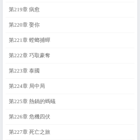
第219章 病愈
第220章 娶你
第221章 螳螂捕蟬
第222章 巧取豪奪
第223章 泰國
第224章 局中局
第225章 熱鍋的螞蟻
第226章 危機四伏
第227章 死亡之旅