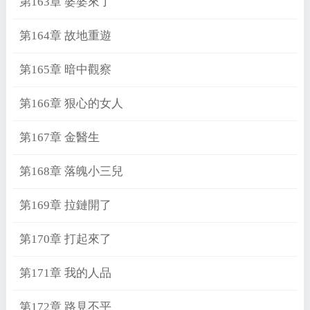
第163章 婆婆來了
第164章 故地重遊
第165章 暗中觀察
第166章 狠心的女人
第167章 金醫生
第168章 落魄小三兒
第169章 拉鏈開了
第170章 打起來了
第171章 我的人品
第172章 路見不平