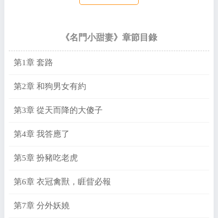
《名門小甜妻》章節目錄
第1章 套路
第2章 和狗男女有約
第3章 從天而降的大傻子
第4章 我答應了
第5章 扮豬吃老虎
第6章 衣冠禽獸，睚眥必報
第7章 分外妖嬈