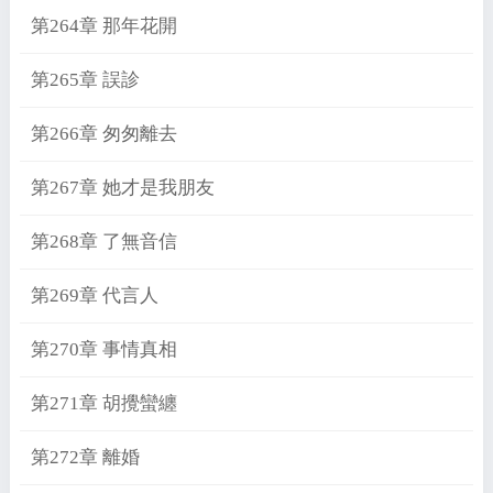
第264章 那年花開
第265章 誤診
第266章 匆匆離去
第267章 她才是我朋友
第268章 了無音信
第269章 代言人
第270章 事情真相
第271章 胡攪蠻纏
第272章 離婚