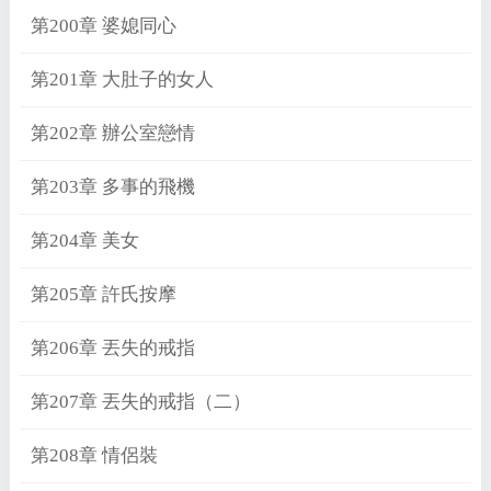
第200章 婆媳同心
第201章 大肚子的女人
第202章 辦公室戀情
第203章 多事的飛機
第204章 美女
第205章 許氏按摩
第206章 丟失的戒指
第207章 丟失的戒指（二）
第208章 情侶裝