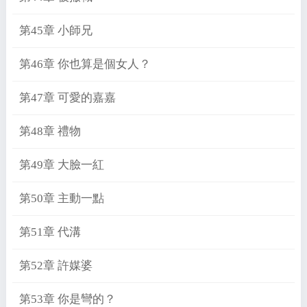
第45章 小師兄
第46章 你也算是個女人？
第47章 可愛的嘉嘉
第48章 禮物
第49章 大臉一紅
第50章 主動一點
第51章 代溝
第52章 許媒婆
第53章 你是彎的？