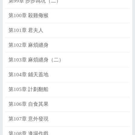
第99章 步步爲坑（二）
第100章 殺雞儆猴
第101章 君夫人
第102章 麻煩纏身
第103章 麻煩纏身（二）
第104章 鋪天蓋地
第105章 計劃翻船
第106章 自食其果
第107章 意外發現
第108章 逢場作戲