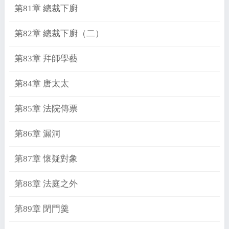
第81章 總裁下廚
第82章 總裁下廚（二）
第83章 拜師學藝
第84章 唐太太
第85章 法院傳票
第86章 漏洞
第87章 懷疑對象
第88章 法庭之外
第89章 閉門羹