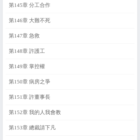
第145章 分工合作
第146章 大難不死
第147章 急救
第148章 許護工
第149章 掌控權
第150章 病房之爭
第151章 許董事長
第152章 我的人我會教
第153章 總裁請下凡