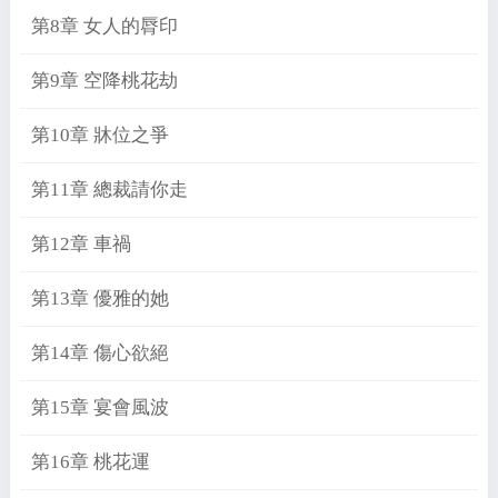
第8章 女人的脣印
第9章 空降桃花劫
第10章 牀位之爭
第11章 總裁請你走
第12章 車禍
第13章 優雅的她
第14章 傷心欲絕
第15章 宴會風波
第16章 桃花運