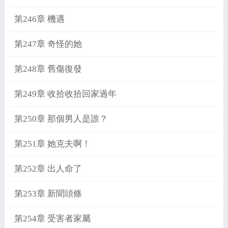
第246章 機遇
第247章 奇怪的她
第248章 舊傷復發
第249章 收拾收拾回家過年
第250章 那個男人是誰？
第251章 她克夫啊！
第252章 出人命了
第253章 新聞頭條
第254章 受害者家屬