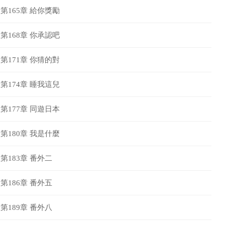
第165章 給你獎勵
第168章 你承認吧
第171章 你猜的對
第174章 睡我這兒
第177章 同遊日本
第180章 我是什麼
第183章 番外二
第186章 番外五
第189章 番外八