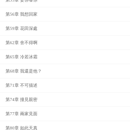
第56章 我想回家
第59章 花田深處
第62章 舍不得啊
第65章 冷若冰霜
第68章 我還是他？
第71章 不可描述
第74章 撞見親密
第77章 兩家見面
第80章 如此天真