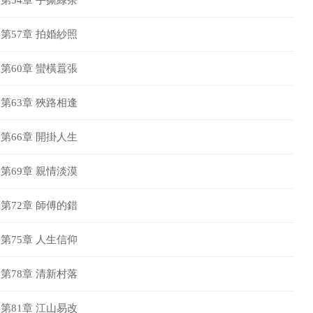
第57章 拍婚紗照
第60章 蠻橫囂張
第63章 狹路相逢
第66章 開掛人生
第69章 親情淡漠
第72章 師傅的錯
第75章 人生信仰
第78章 清新村落
第81章 江山易改