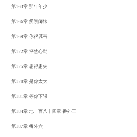
第163章 那年年少
第166章 愛護師妹
第169章 你很厲害
第172章 怦然心動
第175章 患得患失
第178章 是你太太
第181章 等你下課
第184章 地一百八十四章 番外三
第187章 番外六