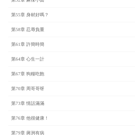
第55章 身材好嗎？
第58章 忍辱負重
第61章 許簡時簡
第64章 心生一計
第67章 狗糧吃飽
第70章 周哥哥呀
第73章 情話滿滿
第76章 他很健康！
第79章 蔣洌有病