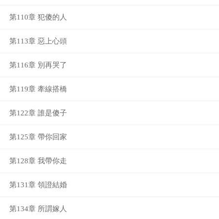
第110章 犯傻的人
第113章 惡上心頭
第116章 別再哭了
第119章 牽線搭橋
第122章 誰是傻子
第125章 帶你回家
第128章 我帶你走
第131章 領證結婚
第134章 所謂嫁人