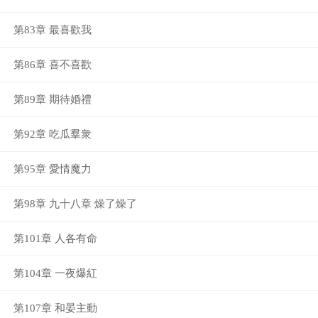
第83章 最喜歡我
第86章 喜不喜歡
第89章 期待婚禮
第92章 吃瓜羣衆
第95章 愛情魔力
第98章 九十八章 燥了燥了
第101章 人各有命
第104章 一夜爆紅
第107章 和晏主動