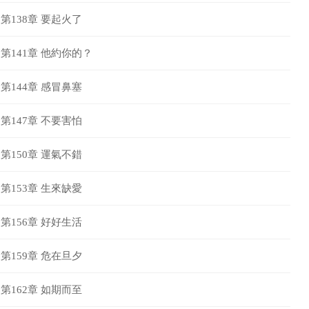
第138章 要起火了
第141章 他約你的？
第144章 感冒鼻塞
第147章 不要害怕
第150章 運氣不錯
第153章 生來缺愛
第156章 好好生活
第159章 危在旦夕
第162章 如期而至