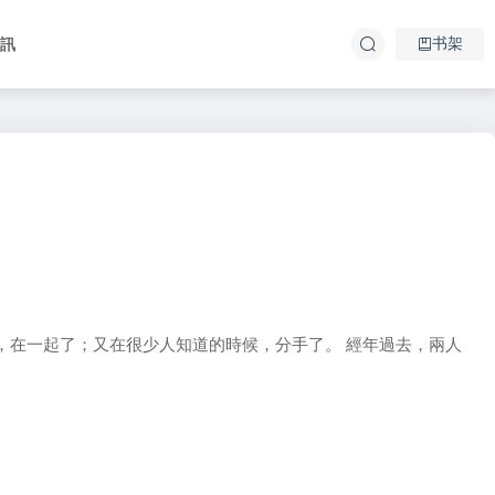
书架
資訊
，在一起了；又在很少人知道的時候，分手了。 經年過去，兩人