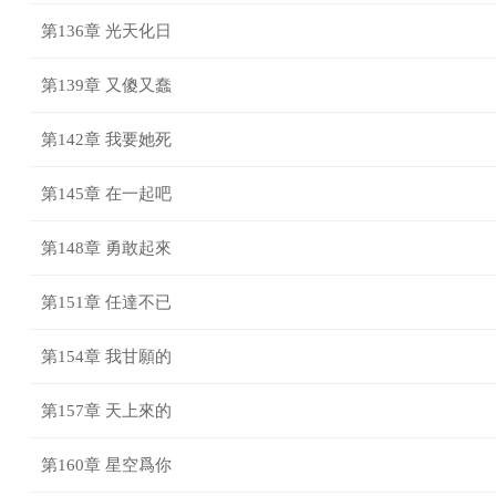
第136章 光天化日
第139章 又傻又蠢
第142章 我要她死
第145章 在一起吧
第148章 勇敢起來
第151章 任達不已
第154章 我甘願的
第157章 天上來的
第160章 星空爲你