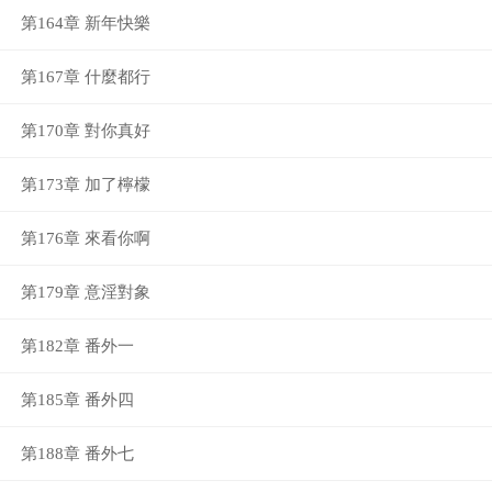
第164章 新年快樂
第167章 什麼都行
第170章 對你真好
第173章 加了檸檬
第176章 來看你啊
第179章 意淫對象
第182章 番外一
第185章 番外四
第188章 番外七