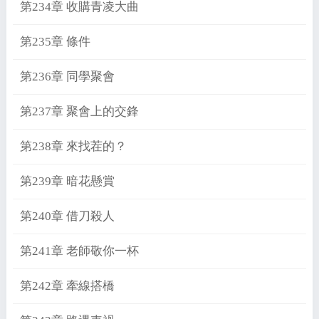
第234章 收購青凌大曲
第235章 條件
第236章 同學聚會
第237章 聚會上的交鋒
第238章 來找茬的？
第239章 暗花懸賞
第240章 借刀殺人
第241章 老師敬你一杯
第242章 牽線搭橋