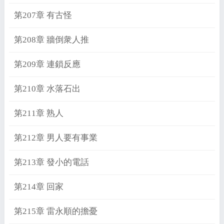
第207章 有古怪
第208章 牆倒衆人推
第209章 連鎖反應
第210章 水落石出
第211章 熟人
第212章 男人要有事業
第213章 發小的電話
第214章 回家
第215章 雷永順的擔憂