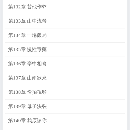
第132章 替他作弊
第133章 山中流螢
第134章 一場飯局
第135章 慢性毒藥
第136章 亭中相會
第137章 山雨欲來
第138章 偷拍視頻
第139章 母子決裂
第140章 我原諒你