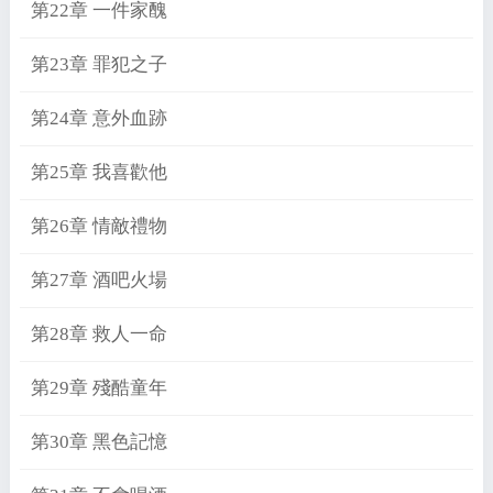
第22章 一件家醜
第23章 罪犯之子
第24章 意外血跡
第25章 我喜歡他
第26章 情敵禮物
第27章 酒吧火場
第28章 救人一命
第29章 殘酷童年
第30章 黑色記憶