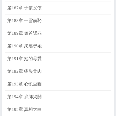
第187章 子債父償
第188章 一雪前恥
第189章 俯首認罪
第190章 衆裏尋她
第191章 她的母愛
第192章 痛失骨肉
第193章 心懷重圓
第194章 底牌揭開
第195章 真相大白