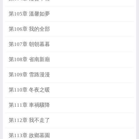
第105章 溫馨如夢
第106章 我的全部
第107章 朝朝暮暮
第108章 省南新廟
第109章 雪路漫漫
第110章 冬夜之暖
第111章 車禍驟降
第112章 我不走了
第113章 故鄉墓園