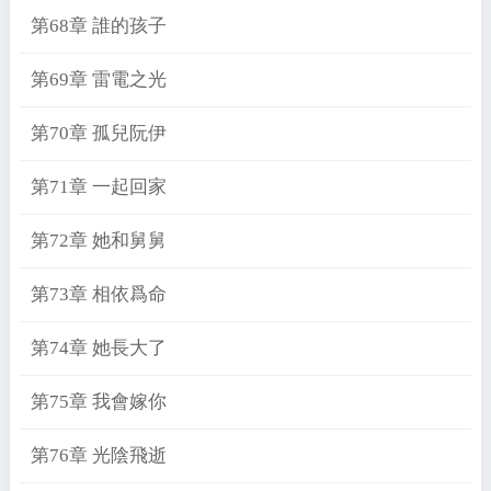
第68章 誰的孩子
第69章 雷電之光
第70章 孤兒阮伊
第71章 一起回家
第72章 她和舅舅
第73章 相依爲命
第74章 她長大了
第75章 我會嫁你
第76章 光陰飛逝