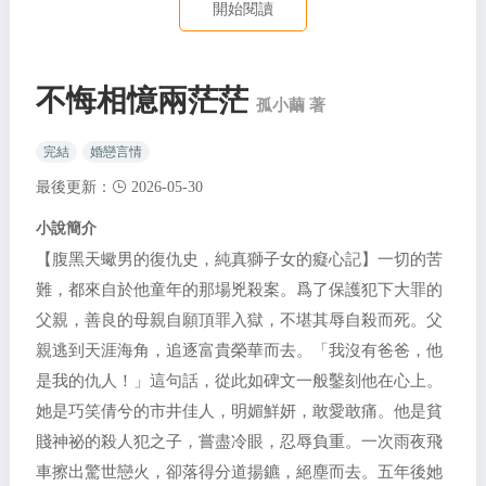
開始閱讀
不悔相憶兩茫茫
孤小繭 著
完結
婚戀言情
最後更新：
2026-05-30
小說簡介
【腹黑天蠍男的復仇史，純真獅子女的癡心記】一切的苦
難，都來自於他童年的那場兇殺案。爲了保護犯下大罪的
父親，善良的母親自願頂罪入獄，不堪其辱自殺而死。父
親逃到天涯海角，追逐富貴榮華而去。「我沒有爸爸，他
是我的仇人！」這句話，從此如碑文一般鑿刻他在心上。
她是巧笑倩兮的市井佳人，明媚鮮妍，敢愛敢痛。他是貧
賤神祕的殺人犯之子，嘗盡冷眼，忍辱負重。一次雨夜飛
車擦出驚世戀火，卻落得分道揚鑣，絕塵而去。五年後她