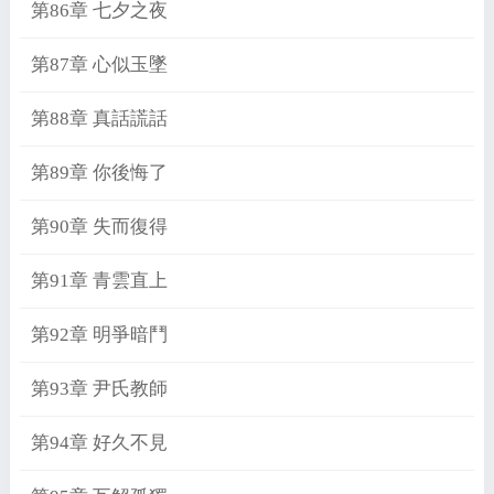
第86章 七夕之夜
第87章 心似玉墜
第88章 真話謊話
第89章 你後悔了
第90章 失而復得
第91章 青雲直上
第92章 明爭暗鬥
第93章 尹氏教師
第94章 好久不見