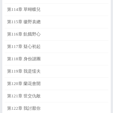
第114章 草蝴蝶兒
第115章 徽野袁總
第116章 飢餓野心
第117章 疑心初起
第118章 身份謎團
第119章 我是懦夫
第120章 蘭花會開
第121章 世交仇敵
第122章 我討厭你