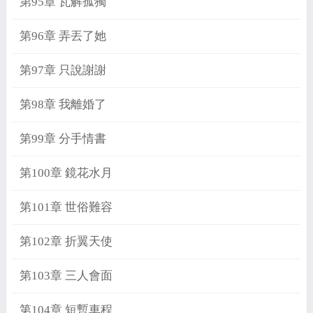
第95章 瓦解孤獨
第96章 弄丟了她
第97章 只說謝謝
第98章 我離婚了
第99章 分手情書
第100章 鏡花水月
第101章 世俗難容
第102章 折翼天使
第103章 三人會面
第104章 短暫車程