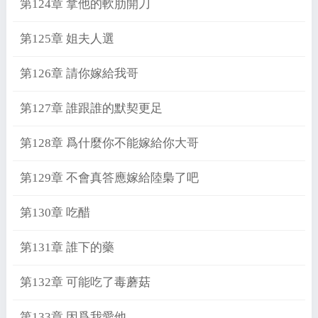
第124章 拿他的軟肋開刀
第125章 姐夫人選
第126章 請你嫁給我哥
第127章 誰跟誰的默契更足
第128章 爲什麼你不能嫁給你大哥
第129章 不會真答應嫁給陸梟了吧
第130章 吃醋
第131章 誰下的藥
第132章 可能吃了毒蘑菇
第133章 因爲我愛他