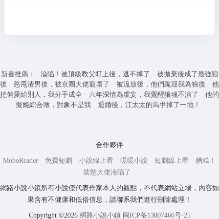
新書推薦：
淪陷！被頂級教父盯上後，逃不掉了
被拋棄後成了最強狼
後
怒甩渣男後，被京圈大佬寵壞了
被流放後，他們跪迎我為狼後
他
把偏愛給別人，我分手成全
六年深情為虛妄，我覺醒狼魂不演了
他的
擬娩綜合徵，對象不是我
退婚後，江太太的馬甲掉了一地！
合作夥伴
MoboReader
免費短劇
小說線上看
暖暖小說
短劇線上看
糟糕！
禁慾大佬淪陷了
網路小說小鎮所有小說僅代表作家本人的觀點，不代表網站立場，內容如
果含有不健康和低俗信息，請聯系我們進行刪除處理！
Copyright ©2026
網路小說小鎮
闽ICP备13007466号-25