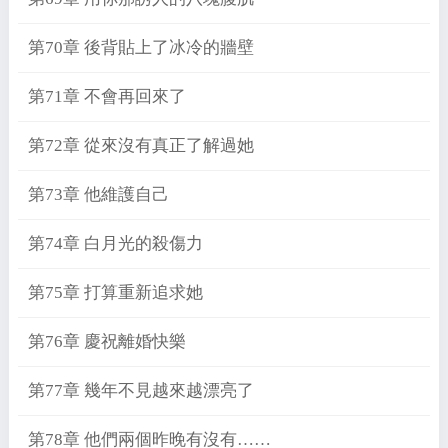
第70章 後背貼上了冰冷的牆壁
第71章 不會再回來了
第72章 從來沒有真正了解過她
第73章 他維護自己
第74章 白月光的殺傷力
第75章 打算重新追求她
第76章 慶祝離婚快樂
第77章 幾年不見越來越漂亮了
第78章 他們兩個昨晚有沒有……