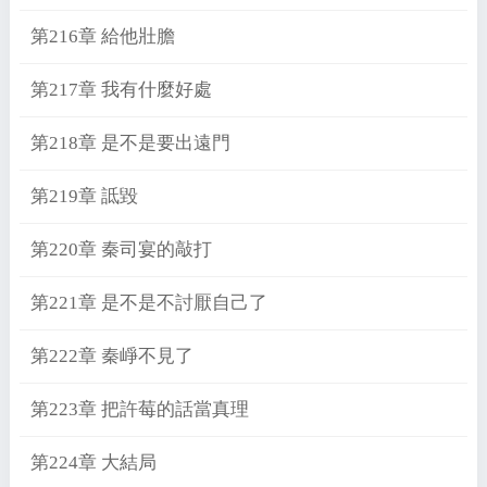
第216章 給他壯膽
第217章 我有什麼好處
第218章 是不是要出遠門
第219章 詆毀
第220章 秦司宴的敲打
第221章 是不是不討厭自己了
第222章 秦崢不見了
第223章 把許莓的話當真理
第224章 大結局