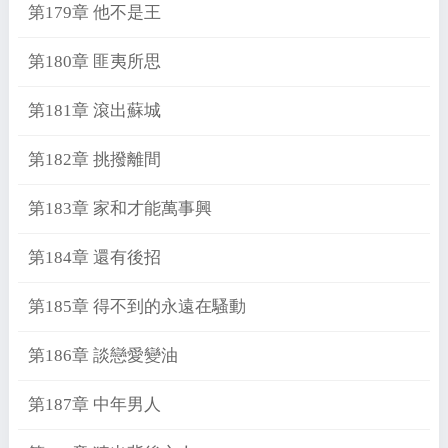
第179章 他不是王
第180章 匪夷所思
第181章 滾出蘇城
第182章 挑撥離間
第183章 家和才能萬事興
第184章 還有後招
第185章 得不到的永遠在騷動
第186章 談戀愛變油
第187章 中年男人