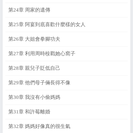
第24章 周家的遺傳
第25章 阿宴到底喜歡什麼樣的女人
第26章 大姐會拳腳功夫
第27章 利用周時桉戳她心窩子
第28章 親兒子貶低自己
第29章 他們母子倆長得不像
第30章 我沒有小偷媽媽
第31章 和許莓離婚
第32章 媽媽好像真的很生氣