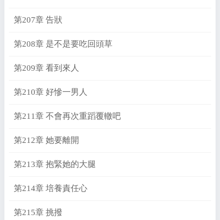
第207章 告狀
第208章 是不是要吃回頭草
第209章 看到來人
第210章 好慘一男人
第211章 不會再次重蹈覆轍吧
第212章 她要離開
第213章 抱緊她的大腿
第214章 培養責任心
第215章 挑撥