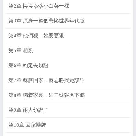
第2章 悽悽慘慘小白菜一棵
第3章 原身一整個悲慘世界年代版
第4章 他們狠，她要更狠
第5章 相親
第6章 約定去領證
第7章 蘇舸回家，蘇志勝找她談話
第8章 瞞着家裏，給二妹報名下鄉
第9章 兩人領證了
第10章 回家攤牌