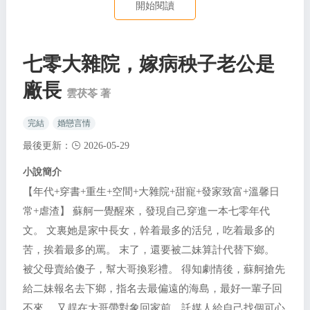
開始閱讀
七零大雜院，嫁病秧子老公是
廠長
雲茯苓 著
完結
婚戀言情
最後更新：
2026-05-29
小說簡介
【年代+穿書+重生+空間+大雜院+甜寵+發家致富+溫馨日
常+虐渣】 蘇舸一覺醒來，發現自己穿進一本七零年代
文。 文裏她是家中長女，幹着最多的活兒，吃着最多的
苦，挨着最多的罵。 末了，還要被二妹算計代替下鄉。
被父母賣給傻子，幫大哥換彩禮。 得知劇情後，蘇舸搶先
給二妹報名去下鄉，指名去最偏遠的海島，最好一輩子回
不來。 又趕在大哥帶對象回家前，託媒人給自己找個可心