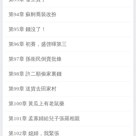
第94章 蘇舸喬裝改扮
第95章 錢沒了！
第96章 初賽，盛啓暉第三
第97章 孫衛民倒賣批條
第98章 許二順偷家裏錢
第99章 送貨去田家村
第100章 黃瓜上有老鼠藥
第101章 孟寡婦給兒子張羅相親
第102章 媳婦，我緊張