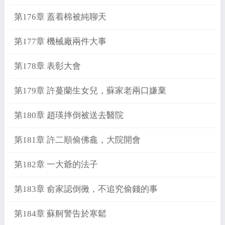
第176章 蓋着棉被純聊天
第177章 機械廠兩件大事
第178章 表彰大會
第179章 許蔓蘭生女兒，蘇家老兩口嫌棄
第180章 趙瑛摔倒被送去醫院
第181章 許二順偷佛龕，大院開會
第182章 一大爺的法子
第183章 俞家認倒黴，不追究偷錢的事
第184章 蘇舸警告於寒鬆