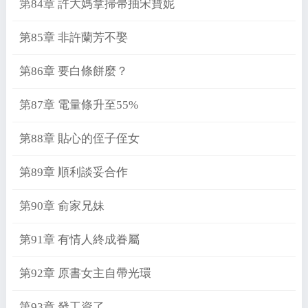
第84章 許大媽拿掃帚抽宋寶妮
第85章 非許蘭芳不娶
第86章 要白條餅麼？
第87章 電量條升至55%
第88章 貼心的侄子侄女
第89章 順利談妥合作
第90章 俞家兄妹
第91章 有情人終成眷屬
第92章 原書女主自帶光環
第93章 發工資了