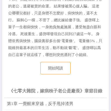
的老公，逃避被賣的命運。 結果慘被黑心媒人騙。 這老
公哪哪兒都好，只是身體不怎麼好，病怏怏的，還不太
行。 蘇舸心一橫，不管了，總比嫁給傻子強。 盛啓暉上
輩子一生都病怏怏，一身抱負無處施展，遭受無盡白眼和
冷遇。 死後重生，盛啓暉發現自己回到27歲這一年。 身
體依舊病怏怏，腦袋裏卻多出個‘電量條’。 電量條5%，只
能維持最基本的日常生活，動不動就‘斷電’。 盛啓暉以爲
自己這輩子就這樣了，哪想到突然遇到了小媳婦。
開始閱讀
《七零大雜院，嫁病秧子老公是廠長》章節目錄
第1章 一覺醒來穿越，反手甩掉渣男