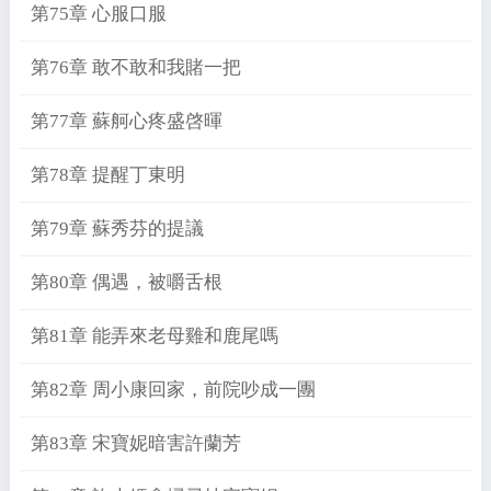
第75章 心服口服
第76章 敢不敢和我賭一把
第77章 蘇舸心疼盛啓暉
第78章 提醒丁東明
第79章 蘇秀芬的提議
第80章 偶遇，被嚼舌根
第81章 能弄來老母雞和鹿尾嗎
第82章 周小康回家，前院吵成一團
第83章 宋寶妮暗害許蘭芳