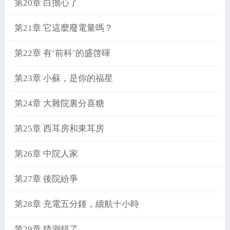
第20章 白擔心了
第21章 它這麼廢電量嗎？
第22章 有‘前科’的盛啓暉
第23章 小蘇，是你的福星
第24章 大雜院裏分喜糖
第25章 西耳房和東耳房
第26章 中院人家
第27章 後院紛爭
第28章 充電五分鍾，續航十小時
第29章 猜測錯了