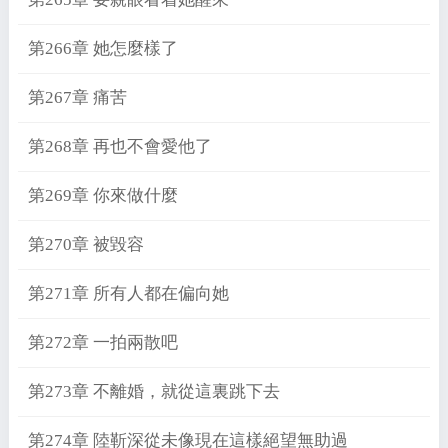
第266章 她怎麼樣了
第267章 痛苦
第268章 再也不會愛他了
第269章 你來做什麼
第270章 被毀容
第271章 所有人都在偏向她
第272章 一拍兩散吧
第273章 不離婚，就從這裏跳下去
第274章 陸靳深從未像現在這樣絕望無助過