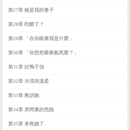
第27章 她是我的妻子
第28章 吃醋了？
第29章 「在你眼裏我是什麼」
第30章 「你想把爺爺氣死麼？」
第31章 比鴨子強
第32章 冷漠與溫柔
第33章 教訓她
第34章 房間裏的危險
第35章 來救她了