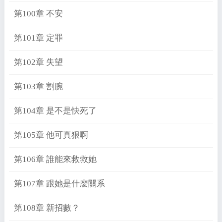
第100章 不安
第101章 定罪
第102章 失望
第103章 割腕
第104章 是不是快死了
第105章 他可真狠啊
第106章 誰能來救救她
第107章 跟她是什麼關系
第108章 新招數？