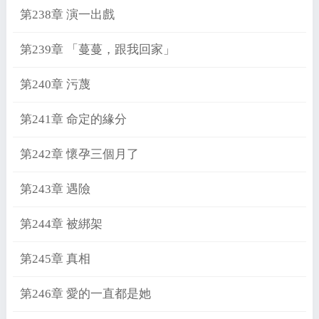
第238章 演一出戲
第239章 「蔓蔓，跟我回家」
第240章 污蔑
第241章 命定的緣分
第242章 懷孕三個月了
第243章 遇險
第244章 被綁架
第245章 真相
第246章 愛的一直都是她