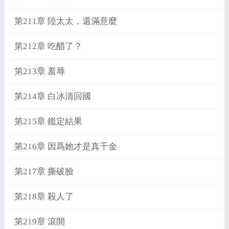
第211章 陸太太，還滿意麼
第212章 吃醋了？
第213章 羞辱
第214章 白冰清回國
第215章 鑑定結果
第216章 因爲她才是真千金
第217章 撕破臉
第218章 殺人了
第219章 滾開