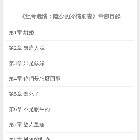
《蝕骨危情：陸少的冷情前妻》章節目錄
第1章 離婚
第2章 無痛人流
第3章 只是孽緣
第4章 你們是怎麼回事
第5章 蠢死了
第6章 不是親生的
第7章 故人重逢
第8章 兇狠的撕咬