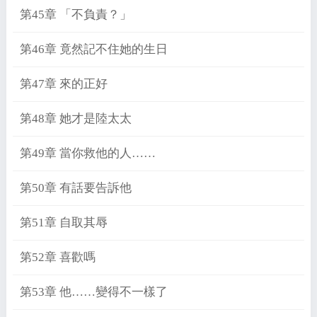
第45章 「不負責？」
第46章 竟然記不住她的生日
第47章 來的正好
第48章 她才是陸太太
第49章 當你救他的人……
第50章 有話要告訴他
第51章 自取其辱
第52章 喜歡嗎
第53章 他……變得不一樣了