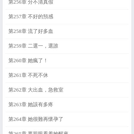
第256章 分不清真假
第257章 不好的預感
第258章 流了好多血
第259章 二選一，選誰
第260章 她瘋了！
第261章 不死不休
第262章 大出血，急救室
第263章 她該有多疼
第264章 她很難再懷孕了
第265章 要親眼看着她醒來