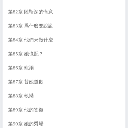
第82章 陸靳深的悔意
第83章 爲什麼要說謊
第84章 他們來做什麼
第85章 她也配？
第86章 寵溺
第87章 替她道歉
第88章 執拗
第89章 他的答復
第90章 她的秀場