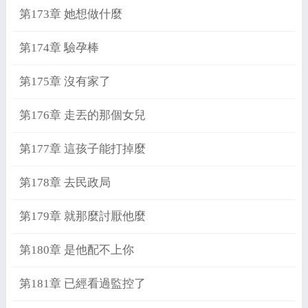
第173章 她想做什麼
第174章 驗孕棒
第175章 沒有家了
第176章 走丟的那個女兒
第177章 這孩子能打掉麼
第178章 去民政局
第179章 就那麼討厭他麼
第180章 是他配不上你
第181章 已經看過監控了