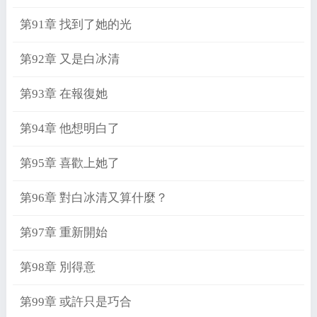
第91章 找到了她的光
第92章 又是白冰清
第93章 在報復她
第94章 他想明白了
第95章 喜歡上她了
第96章 對白冰清又算什麼？
第97章 重新開始
第98章 別得意
第99章 或許只是巧合