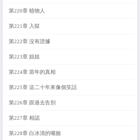
第220章 植物人
第221章 入獄
第222章 沒有證據
第223章 姐姐
第224章 當年的真相
第225章 這二十年來像個笑話
第226章 跟過去告別
第227章 相認
第228章 白冰清的嘴臉