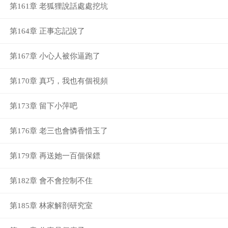
第161章 老狐狸說話處處挖坑
第164章 正事忘記說了
第167章 小心人被你逼跑了
第170章 真巧，我也有個視頻
第173章 留下小萍吧
第176章 老三也會憐香惜玉了
第179章 再送她一百個保鏢
第182章 會不會控制不住
第185章 林家解剖研究室