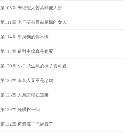
第108章 未經他人苦莫勸他人善
第111章 老子要嘗嘗白易楓的女人
第114章 單身狗的你不懂
第117章 這對主僕真是絕配
第120章 小丫頭生氣的樣子真可愛
第123章 南某人又不是老虎
第126章 人應該就在這裏
第129章 醃臢貨一個
第132章 這個瘋子已經瘋了