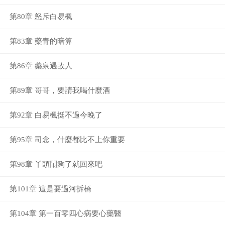
第80章 怒斥白易楓
第83章 藥青的暗算
第86章 藥泉遇故人
第89章 哥哥，要請我喝什麼酒
第92章 白易楓挺不過今晚了
第95章 司念，什麼都比不上你重要
第98章 丫頭鬧夠了就回來吧
第101章 這是要過河拆橋
第104章 第一百零四心病要心藥醫