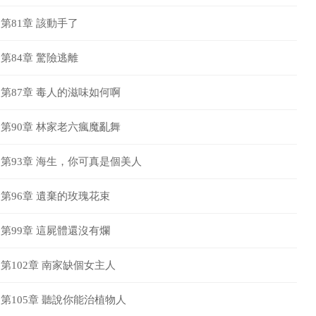
第81章 該動手了
第84章 驚險逃離
第87章 毒人的滋味如何啊
第90章 林家老六瘋魔亂舞
第93章 海生，你可真是個美人
第96章 遺棄的玫瑰花束
第99章 這屍體還沒有爛
第102章 南家缺個女主人
第105章 聽說你能治植物人