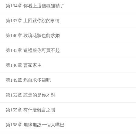
第134章 你看上這個狐狸精了
第137章 上回跟你說的事情
第140章 玫瑰花牆也能求婚
第143章 這禮服你可買不起
第146章 曹家家主
第149章 您自求多福吧
第152章 該走的是你才對
第155章 有什麼難言之隱
第158章 無緣無故一個大嘴巴