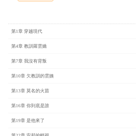
第1章 穿越現代
第4章 教訓羅雲嬌
第7章 我沒有背叛
第10章 欠教訓的雲姨
第13章 莫名的火苗
第16章 你到底是誰
第19章 是他來了
第22章 安邦的輕視