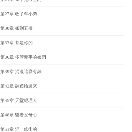
第27章 收了羣小弟
第30章 搬到五樓
第33章 都是你的
第36章 多管閒事的娘們
第39章 混混這麼有錢
第42章 調遊輪過來
第45章 天堂經理人
第48章 醫者父母心
第51章 混一條街的