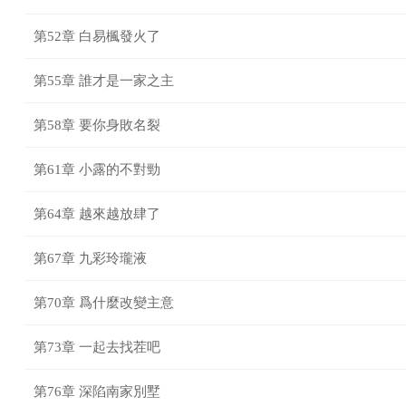
第52章 白易楓發火了
第55章 誰才是一家之主
第58章 要你身敗名裂
第61章 小露的不對勁
第64章 越來越放肆了
第67章 九彩玲瓏液
第70章 爲什麼改變主意
第73章 一起去找茬吧
第76章 深陷南家別墅