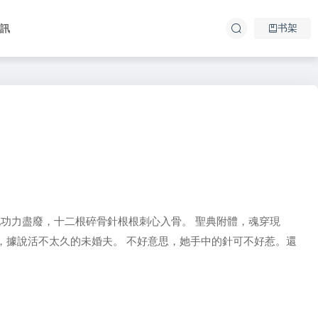
书架
資訊
功力盡廢，十二根碎骨針根根刺心入骨。 聖典附體，魂穿現
，據說活不太久的未婚夫。 不好意思，她手中的針可不好惹。還