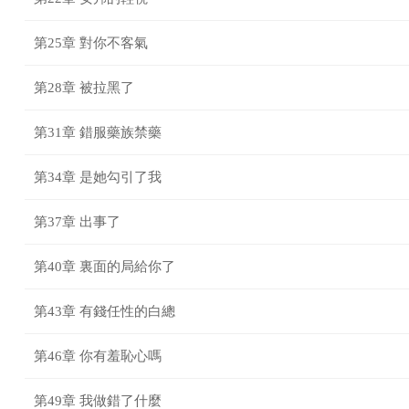
第25章 對你不客氣
第28章 被拉黑了
第31章 錯服藥族禁藥
第34章 是她勾引了我
第37章 出事了
第40章 裏面的局給你了
第43章 有錢任性的白總
第46章 你有羞恥心嗎
第49章 我做錯了什麼