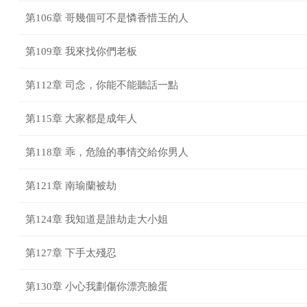
第106章 哥幾個可不是憐香惜玉的人
第109章 我來找你們老板
第112章 司念，你能不能聽話一點
第115章 大家都是成年人
第118章 乖，危險的事情交給你男人
第121章 南瑜蘭被劫
第124章 我知道是誰劫走大小姐
第127章 下手太殘忍
第130章 小心我劃傷你漂亮臉蛋