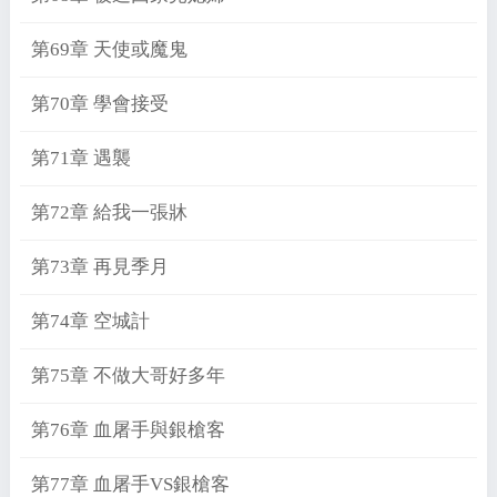
第69章 天使或魔鬼
第70章 學會接受
第71章 遇襲
第72章 給我一張牀
第73章 再見季月
第74章 空城計
第75章 不做大哥好多年
第76章 血屠手與銀槍客
第77章 血屠手VS銀槍客