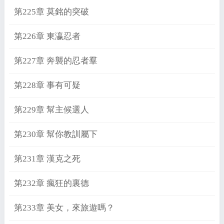
第225章 莫銘的突破
第226章 東瀛忍者
第227章 奔襲的忍者羣
第228章 事有可疑
第229章 幫主候選人
第230章 幫你教訓屬下
第231章 漢克之死
第232章 瘋狂的裏德
第233章 美女，來旅遊嗎？