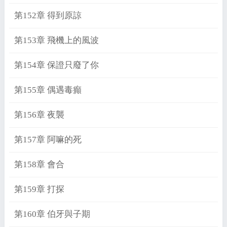
第152章 得到原諒
第153章 飛機上的風波
第154章 保證只廢了你
第155章 偶遇毒癲
第156章 夜襲
第157章 阿嘛的死
第158章 會合
第159章 打探
第160章 伯牙與子期