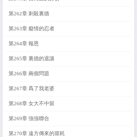
第262章 刺殺裏德
第263章 癡情的忍者
第264章 報恩
第265章 裏德的退讓
第266章 兩個問題
第267章 爲了我老婆
第268章 女大不中留
第269章 強強聯合
第270章 遠方傳來的噩耗