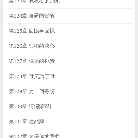
第123章 獵殺者的到來
第124章 修羅的覺醒
第125章 回憶再回憶
第126章 銀狼的決心
第127章 楊遠的挑釁
第128章 誰笑話了誰
第129章 另一個身份
第130章 請傅蒙幫忙
第131章 擋箭牌
第132章 大保健的意義