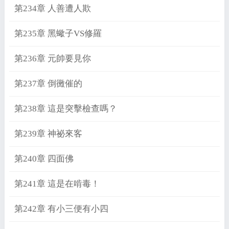
第234章 人善遭人欺
第235章 黑蠍子VS修羅
第236章 元帥要見你
第237章 倒黴催的
第238章 這是突擊檢查嗎？
第239章 神祕來客
第240章 四面佛
第241章 這是在啃毒！
第242章 有小三便有小四