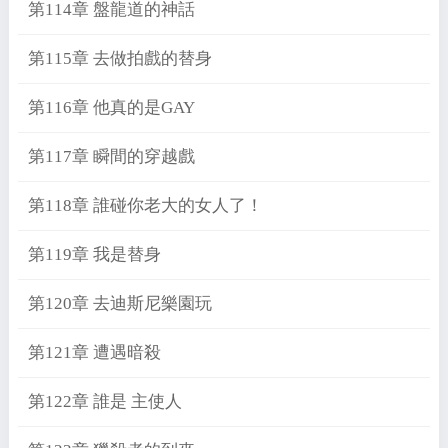
第114章 盤龍道的神話
第115章 去做拍戲的替身
第116章 他真的是GAY
第117章 瞬間的穿越戲
第118章 誰碰你老大的女人了！
第119章 我是替身
第120章 去迪斯尼樂園玩
第121章 遭遇暗殺
第122章 誰是 主使人