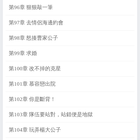
第96章 狠狠敲一筆
第97章 去情侶海邊約會
第98章 怒揍曹家公子
第99章 求婚
第100章 改不掉的克星
第101章 慕容戀出院
第102章 你是斷背！
第103章 隊伍要站對，站錯便是地獄
第104章 玩弄楊大公子