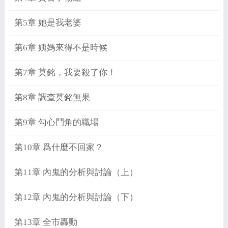
第5章 她是我老婆
第6章 姨媽來得不是時候
第7章 莫銘，我要殺了你！
第8章 調查莫銘無果
第9章 勾心鬥角的職場
第10章 爲什麼不回家？
第11章 內鬼的分析與討論（上）
第12章 內鬼的分析與討論（下）
第13章 全市轟動