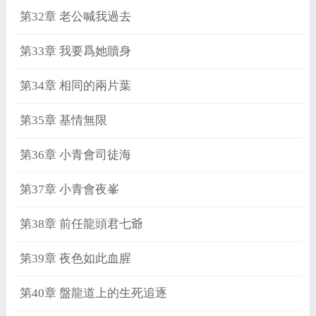
第32章 老公喊我過去
第33章 我要爲她贖身
第34章 相同的兩片葉
第35章 基情無限
第36章 小青會司徒海
第37章 小青會夜峯
第38章 前任龍頭君七爺
第39章 夜色如此血腥
第40章 盤龍道上的生死追逐