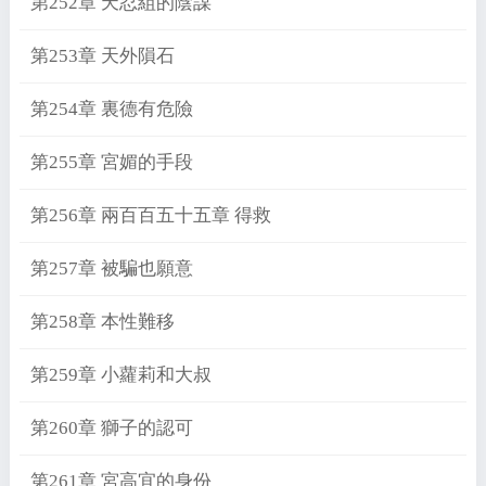
第252章 天忍組的陰謀
第253章 天外隕石
第254章 裏德有危險
第255章 宮媚的手段
第256章 兩百百五十五章 得救
第257章 被騙也願意
第258章 本性難移
第259章 小蘿莉和大叔
第260章 獅子的認可
第261章 宮高宜的身份