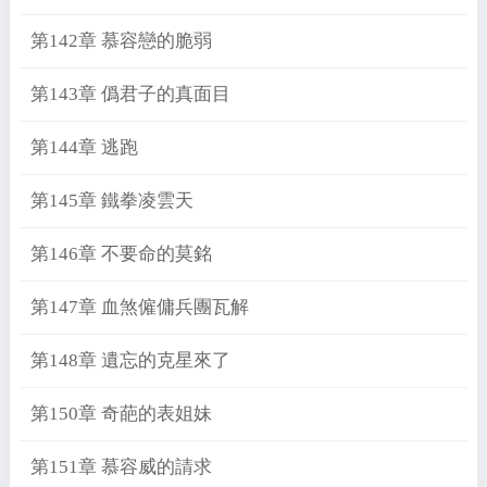
第142章 慕容戀的脆弱
第143章 僞君子的真面目
第144章 逃跑
第145章 鐵拳凌雲天
第146章 不要命的莫銘
第147章 血煞僱傭兵團瓦解
第148章 遺忘的克星來了
第150章 奇葩的表姐妹
第151章 慕容威的請求