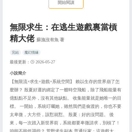
開始閱讀
無限求生：在逃生遊戲裏當槓
精大佬
蘇漁沒有魚 著
完結
魔幻情緣
最後更新：
2026-05-27
小說簡介
【無限流+求生+遊戲+系統空間】 賴以生存的世界崩了怎
麼辦？ 殷夏好運的綁定了一艘時空飛船，除了飛船能量有
億點點不足外，沒有其他缺點。 收集能量就是她唯一的目
標。 一開始，系統叮囑她，雖然我們是偷渡的，你也不要
太卑微，大方些，該懟就懟。 殷夏：好的沒問題。 後
來，每一次踏入新世界前，系統都要卑微請求，別槓了！
咱能不能低調些？ 荒野求生副本 普通玩家：這遊戲太