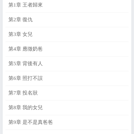
第1章 王者歸來
第2章 復仇
第3章 女兒
第4章 應徵奶爸
第5章 背後有人
第6章 照打不誤
第7章 投名狀
第8章 我的女兒
第9章 是不是真爸爸