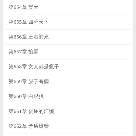
第654章 變天
第655章 四分天下
第656章 王者歸來
第657章 撿屍
第658章 女人都是瘋子
第659章 腦子有病
第660章 白眼狼
第661章 委屈的江婉
第662章 矛盾爆發