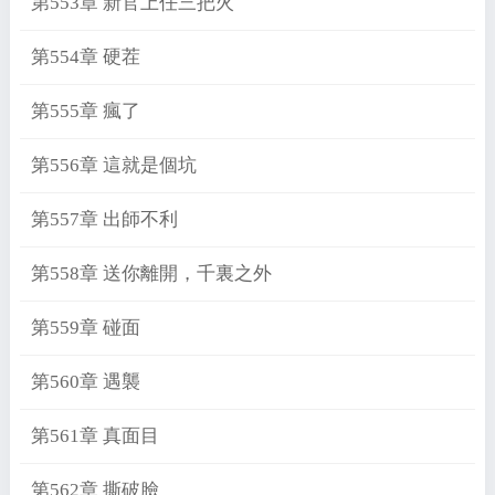
第553章 新官上任三把火
第554章 硬茬
第555章 瘋了
第556章 這就是個坑
第557章 出師不利
第558章 送你離開，千裏之外
第559章 碰面
第560章 遇襲
第561章 真面目
第562章 撕破臉