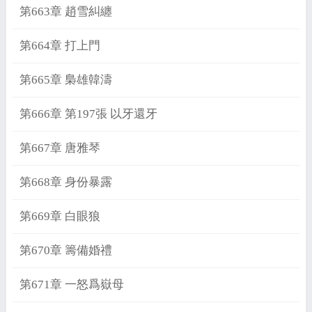
第663章 趙雪糾纏
第664章 打上門
第665章 梟雄韓濤
第666章 第197張 以牙還牙
第667章 唐雅琴
第668章 身份暴露
第669章 白眼狼
第670章 籌備婚禮
第671章 一怒爲嶽母