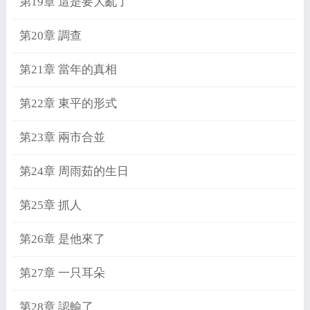
第19章 這是要大亂了
第20章 調查
第21章 當年的真相
第22章 東平的形式
第23章 兩市合並
第24章 周雨茹的生日
第25章 抓人
第26章 是他來了
第27章 一只耳朵
第28章 認輸了