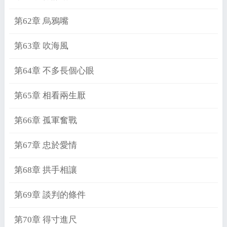
第62章 烏鴉嘴
第63章 吹海風
第64章 不多長個心眼
第65章 相看兩生厭
第66章 孤軍奮戰
第67章 忠於愛情
第68章 拱手相讓
第69章 談判的條件
第70章 得寸進尺