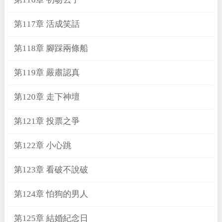
第117章 活成笑話
第118章 腳踩兩條船
第119章 嚴肅認真
第120章 走下神壇
第121章 投票之爭
第122章 小心跳
第123章 看破不說破
第124章 怕狗的男人
第125章 結婚紀念日