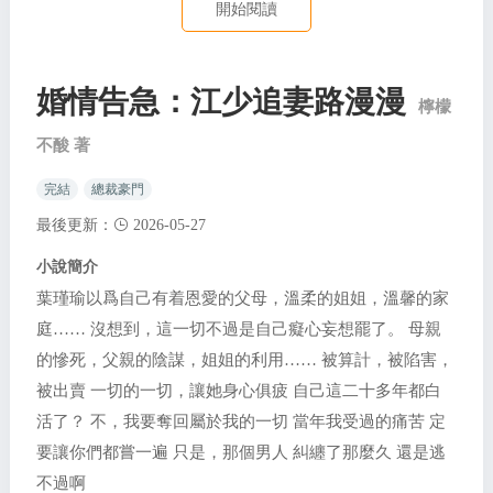
開始閱讀
婚情告急：江少追妻路漫漫
檸檬
不酸 著
完結
總裁豪門
最後更新：
2026-05-27
小說簡介
葉瑾瑜以爲自己有着恩愛的父母，溫柔的姐姐，溫馨的家
庭…… 沒想到，這一切不過是自己癡心妄想罷了。 母親
的慘死，父親的陰謀，姐姐的利用…… 被算計，被陷害，
被出賣 一切的一切，讓她身心俱疲 自己這二十多年都白
活了？ 不，我要奪回屬於我的一切 當年我受過的痛苦 定
要讓你們都嘗一遍 只是，那個男人 糾纏了那麼久 還是逃
不過啊