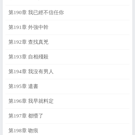
第190章 我已經不信任你
第191章 外強中幹
第192章 查找真兇
第193章 自相殘殺
第194章 我沒有男人
第195章 遺書
第196章 我早就料定
第197章 都懵了
第198章 吻痕