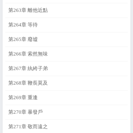
第263章 離他近點
第264章 等待
第265章 廢墟
第266章 索然無味
第267章 紈絝子弟
第268章 鞭長莫及
第269章 重逢
第270章 暴發戶
第271章 敬而遠之