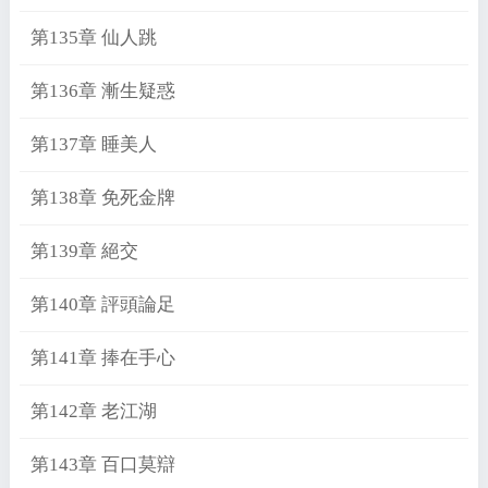
第135章 仙人跳
第136章 漸生疑惑
第137章 睡美人
第138章 免死金牌
第139章 絕交
第140章 評頭論足
第141章 捧在手心
第142章 老江湖
第143章 百口莫辯