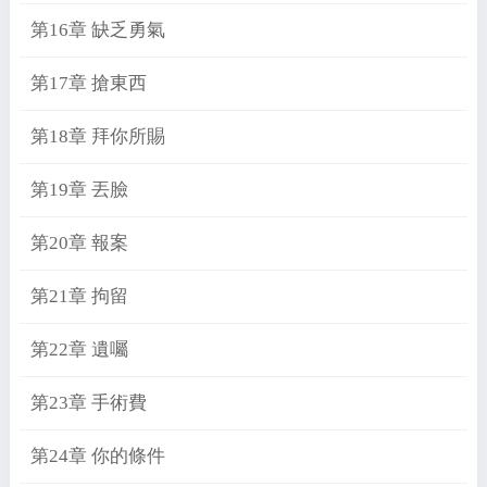
第16章 缺乏勇氣
第17章 搶東西
第18章 拜你所賜
第19章 丟臉
第20章 報案
第21章 拘留
第22章 遺囑
第23章 手術費
第24章 你的條件