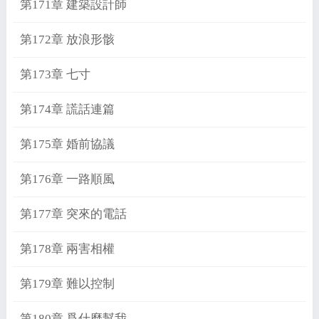
第171章 建築設計師
第172章 放浪形骸
第173章 七寸
第174章 謊話連篇
第175章 婚前協議
第176章 一路順風
第177章 突來的電話
第178章 兩害相權
第179章 難以控制
第180章 爲什麼幫我