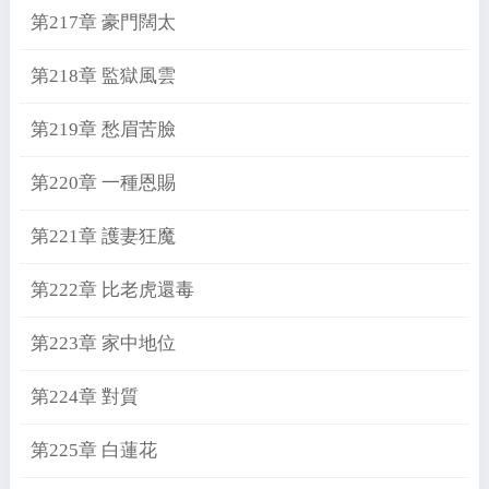
第217章 豪門闊太
第218章 監獄風雲
第219章 愁眉苦臉
第220章 一種恩賜
第221章 護妻狂魔
第222章 比老虎還毒
第223章 家中地位
第224章 對質
第225章 白蓮花