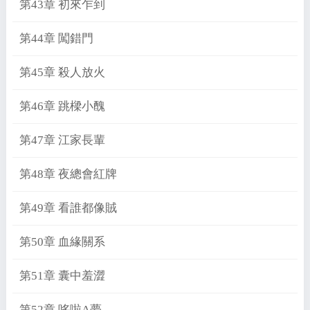
第43章 初來乍到
第44章 闖錯門
第45章 殺人放火
第46章 跳樑小醜
第47章 江家長輩
第48章 夜總會紅牌
第49章 看誰都像賊
第50章 血緣關系
第51章 囊中羞澀
第52章 哆啦A夢