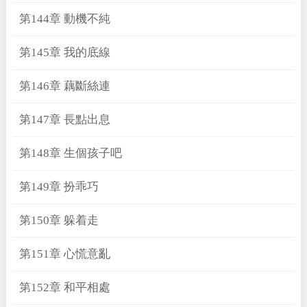
第144章 動機不純
第145章 我的底線
第146章 藕斷絲連
第147章 長點出息
第148章 生個孩子吧
第149章 扮乖巧
第150章 躲着走
第151章 心慌意亂
第152章 和平相處