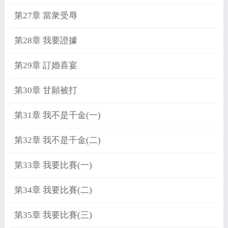
第27章 當衆受辱
第28章 我要證據
第29章 訂婚喜宴
第30章 甘願被打
第31章 我不是千金(一)
第32章 我不是千金(二)
第33章 我要比賽(一)
第34章 我要比賽(二)
第35章 我要比賽(三)