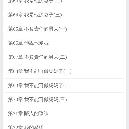
第63章 我是他的妻子(二)
第64章 我是他的妻子(三)
第65章 不負責任的男人(一)
第66章 他說他愛我
第67章 不負責任的男人(二)
第68章 我不能再做媽媽了(一)
第69章 我不能再做媽媽了(二)
第70章 我不能再做媽媽(三)
第71章 賊人的陰謀
第72章 我的希望