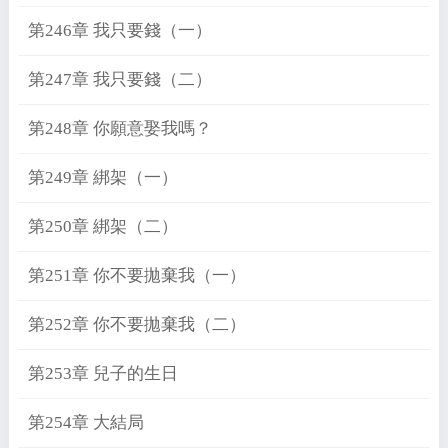
第246章 我只要錢（一）
第247章 我只要錢（二）
第248章 你願意娶我嗎？
第249章 綁架（一）
第250章 綁架（二）
第251章 你不要拋棄我（一）
第252章 你不要拋棄我（二）
第253章 兒子的生日
第254章 大結局