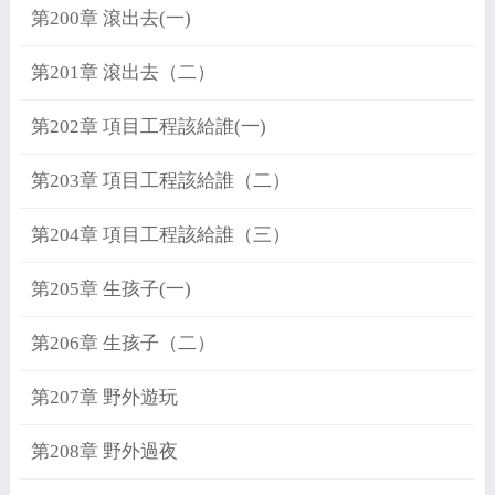
第200章 滾出去(一)
第201章 滾出去（二）
第202章 項目工程該給誰(一)
第203章 項目工程該給誰（二）
第204章 項目工程該給誰（三）
第205章 生孩子(一)
第206章 生孩子（二）
第207章 野外遊玩
第208章 野外過夜