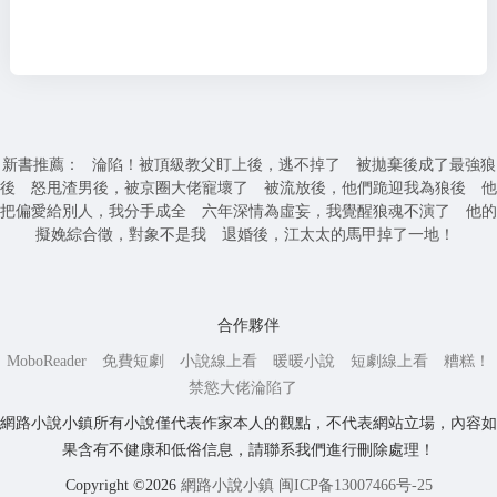
新書推薦：
淪陷！被頂級教父盯上後，逃不掉了
被拋棄後成了最強狼
後
怒甩渣男後，被京圈大佬寵壞了
被流放後，他們跪迎我為狼後
他
把偏愛給別人，我分手成全
六年深情為虛妄，我覺醒狼魂不演了
他的
擬娩綜合徵，對象不是我
退婚後，江太太的馬甲掉了一地！
合作夥伴
MoboReader
免費短劇
小說線上看
暖暖小說
短劇線上看
糟糕！
禁慾大佬淪陷了
網路小說小鎮所有小說僅代表作家本人的觀點，不代表網站立場，內容如
果含有不健康和低俗信息，請聯系我們進行刪除處理！
Copyright ©2026
網路小說小鎮
闽ICP备13007466号-25