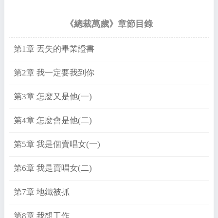
《總裁萬歲》章節目錄
第1章 丟失的畢業證書
第2章 我一定要我到你
第3章 怎麼又是他(一)
第4章 怎麼會是他(二)
第5章 我是個賣唱女(一)
第6章 我是賣唱女(二)
第7章 地鐵被抓
第8章 我想工作