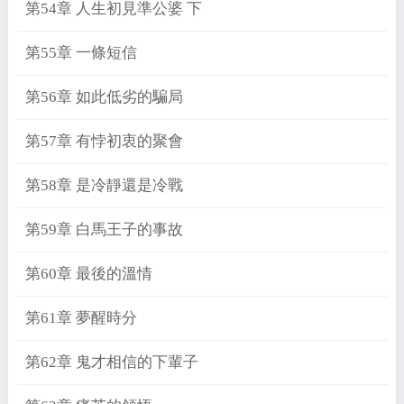
第54章 人生初見準公婆 下
第55章 一條短信
第56章 如此低劣的騙局
第57章 有悖初衷的聚會
第58章 是冷靜還是冷戰
第59章 白馬王子的事故
第60章 最後的溫情
第61章 夢醒時分
第62章 鬼才相信的下輩子