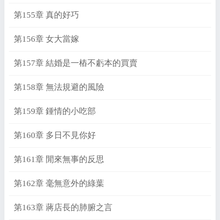
第155章 真的好巧
第156章 女大當嫁
第157章 結婚是一樁不虧本的買賣
第158章 無法規避的風險
第159章 鍾情的小吃部
第160章 多日不見你好
第161章 閒來無事的反思
第162章 毫無意外的綠葉
第163章 蔣店長的肺腑之言