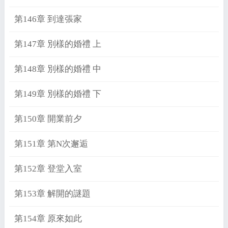
第146章 到達張家
第147章 別樣的婚禮 上
第148章 別樣的婚禮 中
第149章 別樣的婚禮 下
第150章 開業前夕
第151章 第N次邂逅
第152章 登堂入室
第153章 解開的謎題
第154章 原來如此