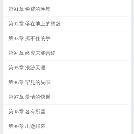
第91章 免費的晚餐
第92章 落在地上的蟹殼
第93章 抓不住的手
第94章 終究未能善終
第95章 浪跡天涯
第96章 罕見的失眠
第97章 愛情的快遞
第98章 各有所需
第99章 出遊歸來