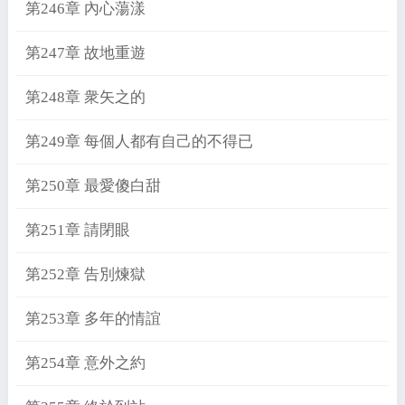
第246章 內心蕩漾
第247章 故地重遊
第248章 衆矢之的
第249章 每個人都有自己的不得已
第250章 最愛傻白甜
第251章 請閉眼
第252章 告別煉獄
第253章 多年的情誼
第254章 意外之約