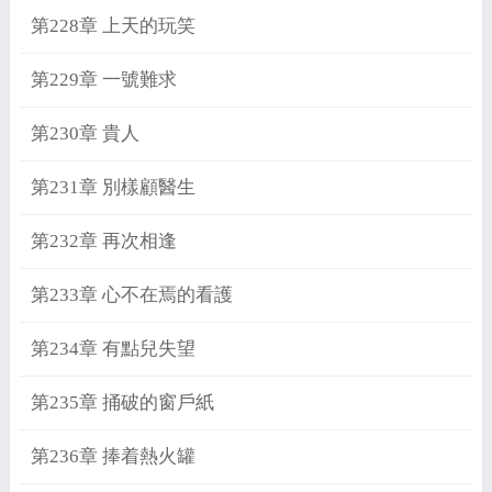
第228章 上天的玩笑
第229章 一號難求
第230章 貴人
第231章 別樣顧醫生
第232章 再次相逢
第233章 心不在焉的看護
第234章 有點兒失望
第235章 捅破的窗戶紙
第236章 捧着熱火罐