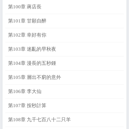
第100章 蔣店長
第101章 甘願自醉
第102章 幸好有你
第103章 迷亂的早秋夜
第104章 漫長的五秒鍾
第105章 層出不窮的意外
第106章 李大仙
第107章 按秒計算
第108章 九千七百八十二只羊