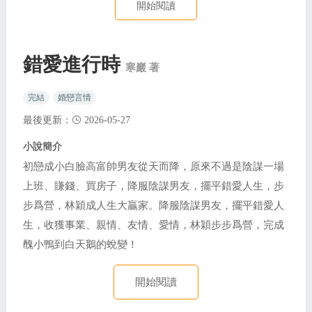
開始閱讀
錯愛進行時
寒巖 著
完結
婚戀言情
最後更新：
2026-05-27
小說簡介
初戀成小白臉高富帥男友從天而降，原來不過是陰謀一場
上班、賺錢、買房子，降服陰謀男友，擺平錯愛人生，步
步爲營，林穎成人生大贏家。降服陰謀男友，擺平錯愛人
生，收獲事業、親情、友情、愛情，林穎步步爲營，完成
醜小鴨到白天鵝的蛻變！
開始閱讀