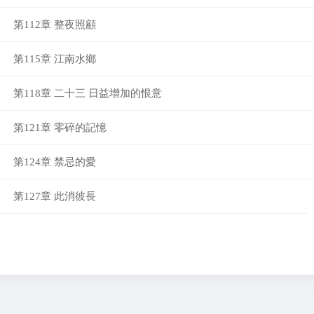
第112章 整夜照顧
第115章 江南水鄉
第118章 二十三 日益增加的恨意
第121章 零碎的記憶
第124章 禁忌的愛
第127章 此消彼長