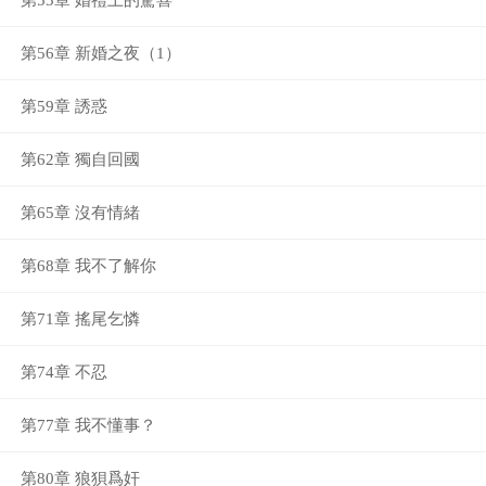
第56章 新婚之夜（1）
第59章 誘惑
第62章 獨自回國
第65章 沒有情緒
第68章 我不了解你
第71章 搖尾乞憐
第74章 不忍
第77章 我不懂事？
第80章 狼狽爲奸