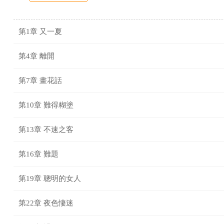
第1章 又一夏
第4章 離開
第7章 畫花話
第10章 難得糊塗
第13章 不速之客
第16章 難題
第19章 聰明的女人
第22章 夜色悽迷