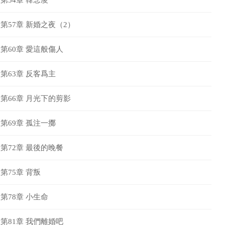
第57章 新婚之夜（2）
第60章 愛這般傷人
第63章 反客爲主
第66章 月光下的剪影
第69章 孤注一擲
第72章 最後的晚餐
第75章 背叛
第78章 小生命
第81章 我們離婚吧