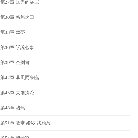
第27章 無盡的委屈
第30章 悠悠之口
第33章 噩夢
第36章 訴說心事
第39章 企劃書
第42章 暴風雨來臨
第45章 大雨滂沱
第48章 賭氣
第51章 教堂 婚紗 我願意
第54章 韓念凌