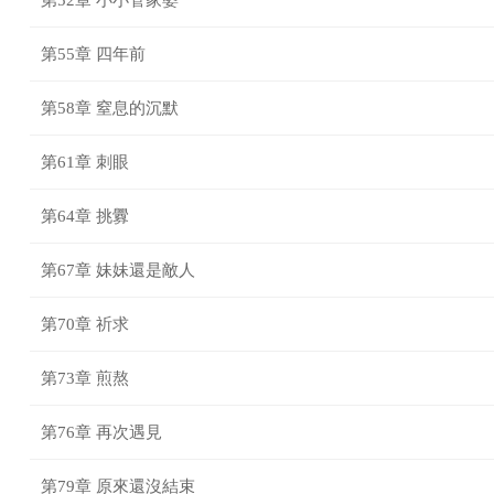
第55章 四年前
第58章 窒息的沉默
第61章 刺眼
第64章 挑釁
第67章 妹妹還是敵人
第70章 祈求
第73章 煎熬
第76章 再次遇見
第79章 原來還沒結束