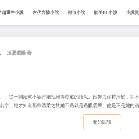
穿越重生小說
古代言情小說
都市小說
耽美BL小說
小說
娘
涼夏暖陽 著
。」從一開始就不容許她拒絕得霸道的語氣。她努力保持清醒，卻
名字。她才知道那些溫柔之於她不過就是過眼雲煙。他是不是她的
開始閱讀