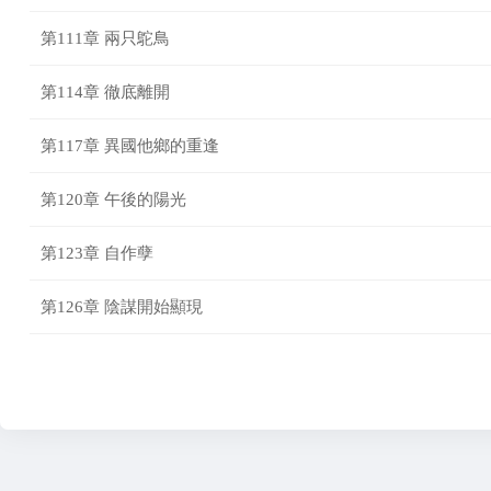
第111章 兩只鴕鳥
第114章 徹底離開
第117章 異國他鄉的重逢
第120章 午後的陽光
第123章 自作孽
第126章 陰謀開始顯現