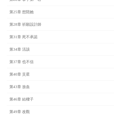
第25章 想陪她
第28章 祈願設計師
第31章 死不承認
第34章 活該
第37章 也不信
第40章 災星
第43章 放血
第46章 結樑子
第49章 改觀