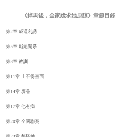
《掉馬後，全家跪求她原諒》章節目錄
第2章 威逼利誘
第5章 斷絕關系
第8章 教訓
第11章 上不得臺面
第14章 贗品
第17章 他有病
第20章 全國聯賽
第23章 都怪她