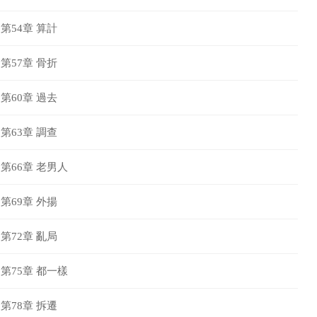
第54章 算計
第57章 骨折
第60章 過去
第63章 調查
第66章 老男人
第69章 外揚
第72章 亂局
第75章 都一樣
第78章 拆遷