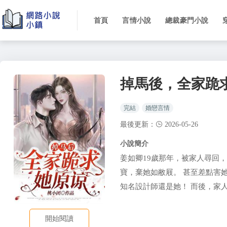
首頁
言情小說
總裁豪門小說
掉馬後，全家跪
完結
婚戀言情
最後更新：
2026-05-26
小說簡介
姜如卿19歲那年，被家人尋回
寶，棄她如敝屐。 甚至差點害她
知名設計師還是她！ 而後，家
開始閱讀