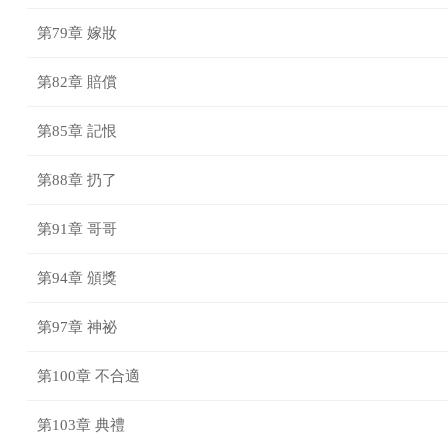
第79章 嫁妝
第82章 賠償
第85章 記恨
第88章 扔了
第91章 哥哥
第94章 頒獎
第97章 神祕
第100章 不合適
第103章 典禮