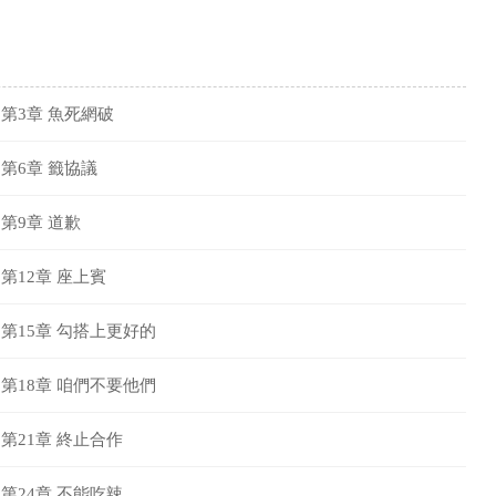
第3章 魚死網破
第6章 籤協議
第9章 道歉
第12章 座上賓
第15章 勾搭上更好的
第18章 咱們不要他們
第21章 終止合作
第24章 不能吃辣