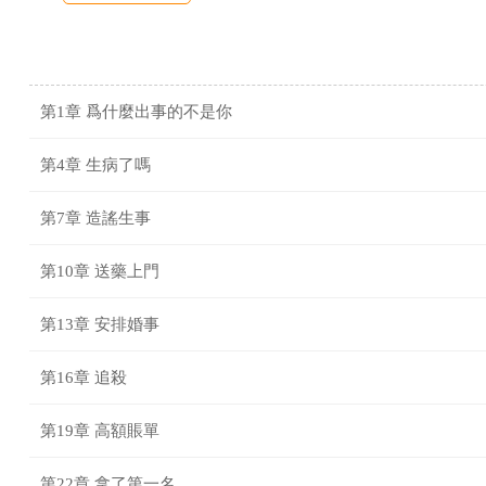
第1章 爲什麼出事的不是你
第4章 生病了嗎
第7章 造謠生事
第10章 送藥上門
第13章 安排婚事
第16章 追殺
第19章 高額賬單
第22章 拿了第一名