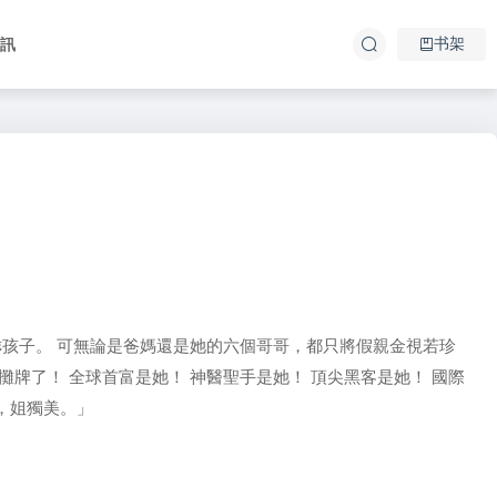
书架
資訊
乖孩子。 可無論是爸媽還是她的六個哥哥，都只將假親金視若珍
牌了！ 全球首富是她！ 神醫聖手是她！ 頂尖黑客是她！ 國際
，姐獨美。」