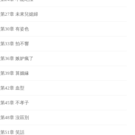
第27章 未來兒媳婦
第30章 有姿色
第33章 拍不響
第36章 嫉妒瘋了
第39章 算姻緣
第42章 血型
第45章 不孝子
第48章 沒區別
第51章 笑話