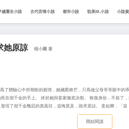
穿越重生小說
古代言情小說
都市小說
耽美BL小說
小說
求她原諒
桃小團 著
，爲了體驗心中所期盼的親情，她藏匿鋒芒，只爲做父母哥哥眼中的
死在假千金的手上。 終於她與姜家徹底決裂。 恢復身份，不裝了，攤
人發現了假千金醜惡的真面目，追悔莫及，跪求原諒。 姜如卿，「滾
開始閱讀