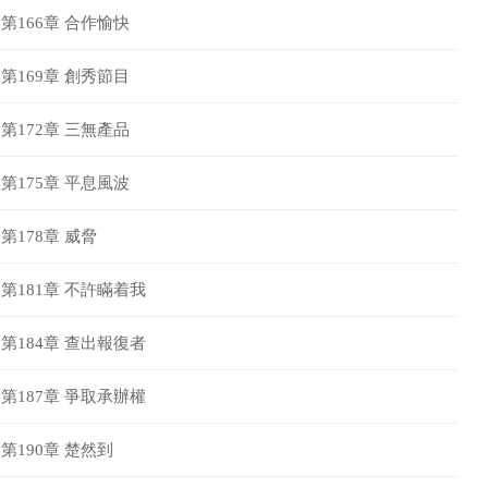
第166章 合作愉快
第169章 創秀節目
第172章 三無產品
第175章 平息風波
第178章 威脅
第181章 不許瞞着我
第184章 查出報復者
第187章 爭取承辦權
第190章 楚然到