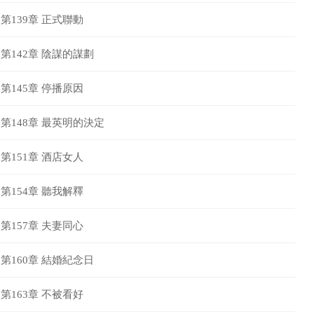
第139章 正式聯動
第142章 陰謀的謀劃
第145章 停播原因
第148章 最英明的決定
第151章 酒店女人
第154章 聽我解釋
第157章 夫妻同心
第160章 結婚紀念日
第163章 不被看好