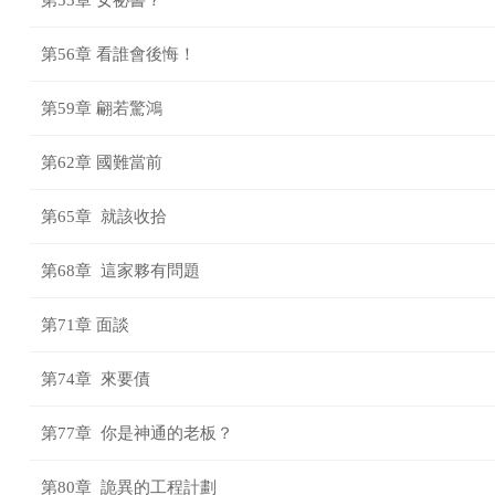
第56章 看誰會後悔！
第59章 翩若驚鴻
第62章 國難當前
第65章 就該收拾
第68章 這家夥有問題
第71章 面談
第74章 來要債
第77章 你是神通的老板？
第80章 詭異的工程計劃