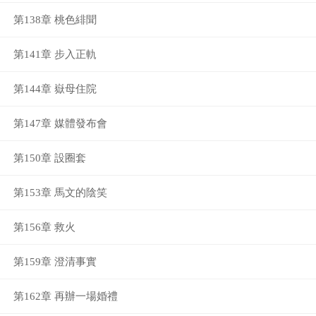
第138章 桃色緋聞
第141章 步入正軌
第144章 嶽母住院
第147章 媒體發布會
第150章 設圈套
第153章 馬文的陰笑
第156章 救火
第159章 澄清事實
第162章 再辦一場婚禮