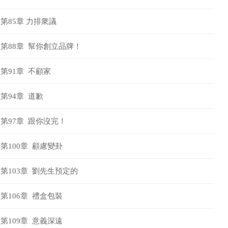
第85章 力排衆議
第88章 幫你創立品牌！
第91章 不顧家
第94章 道歉
第97章 跟你沒完！
第100章 顧慮變卦
第103章 劉先生預定的
第106章 禮盒包裝
第109章 意義深遠