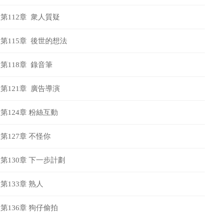
第112章 衆人質疑
第115章 後世的想法
第118章 錄音筆
第121章 廣告導演
第124章 粉絲互動
第127章 不怪你
第130章 下一步計劃
第133章 熟人
第136章 狗仔偷拍