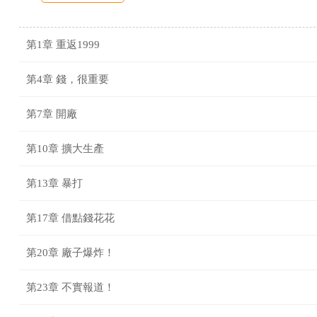
第1章 重返1999
第4章 錢，很重要
第7章 開廠
第10章 擴大生產
第13章 暴打
第17章 借點錢花花
第20章 廠子爆炸！
第23章 不實報道！