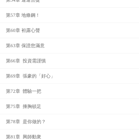
第57章 地條鋼！
第60章 袒露心聲
第63章 保證您滿意
第66章 投資需謹慎
第69章 張豪的「好心」
第72章 體驗一把
第75章 捶胸頓足
第78章 是你做的？
第81章 興師動衆