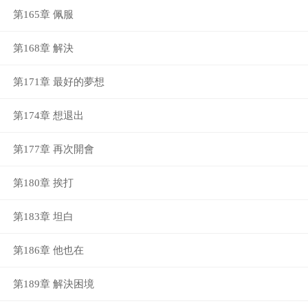
第165章 佩服
第168章 解決
第171章 最好的夢想
第174章 想退出
第177章 再次開會
第180章 挨打
第183章 坦白
第186章 他也在
第189章 解決困境