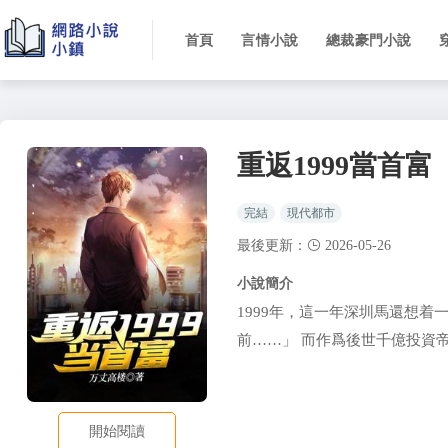
首頁
言情小說
總裁豪門小說
重返1999當首富
完結
現代都市
最後更新：
2026-05-26
小說簡介
1999年，這一年深圳馬還想
前……」 而作爲後世千億投資
開始閱讀