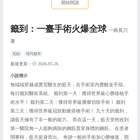
開始閱讀
籤到：一臺手術火爆全球
一曲長刀
著
完結
現代都市
最後更新：
2026-05-26
小說簡介
無端端穿越成實習醫生的藍天，在手術室內覺醒金手指。
每日籤到醫術系統。 籤到第一天：獲得世界級心髒移植手
術水平！ 籤到第二天：獲得世界級腫瘤切除手術！ 籤到
第三天：獲得世界級冠狀動脈搭橋手術！ 九十天的籤到，
讓藍天擁有了非一般的能力。 而在這一天，藍天突然收到
第一醫院無一人能夠摘除的鋼筋貫穿身體的鋼筋。 在患者
鬧事時，藍天挺身而出。 奇跡一般的手術加心髒修復，開