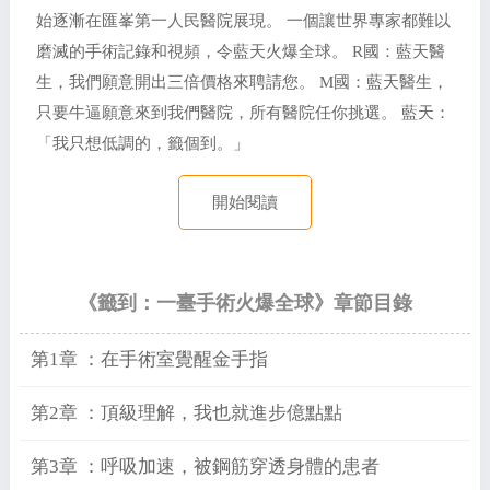
始逐漸在匯峯第一人民醫院展現。 一個讓世界專家都難以
磨滅的手術記錄和視頻，令藍天火爆全球。 R國：藍天醫
生，我們願意開出三倍價格來聘請您。 M國：藍天醫生，
只要牛逼願意來到我們醫院，所有醫院任你挑選。 藍天：
「我只想低調的，籤個到。」
開始閱讀
《籤到：一臺手術火爆全球》章節目錄
第1章 ：在手術室覺醒金手指
第2章 ：頂級理解，我也就進步億點點
第3章 ：呼吸加速，被鋼筋穿透身體的患者