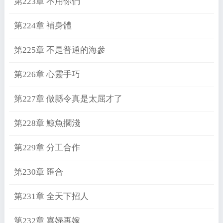
第223章 不用你們
第224章 補身體
第225章 不是普通的海參
第226章 心靈手巧
第227章 做縣令真是太屈才了
第228章 鯨魚擱淺
第229章 分工合作
第230章 匯合
第231章 全天下招人
第232章 寡婦再嫁