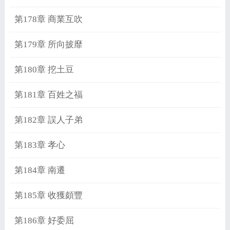
第178章 商業互吹
第179章 所向披靡
第180章 挖土豆
第181章 百姓之福
第182章 誤人子弟
第183章 孝心
第184章 南遷
第185章 收獲頗豐
第186章 好委屈