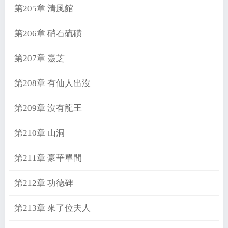
第205章 清風館
第206章 硝石硫磺
第207章 靈芝
第208章 有仙人出沒
第209章 沒有龍王
第210章 山洞
第211章 豪華單間
第212章 功德碑
第213章 來了位夫人