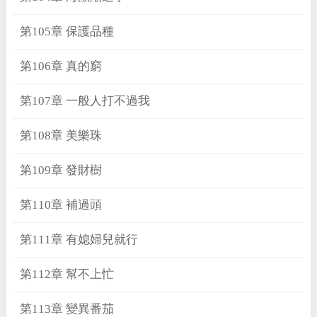
第105章 保護品種
第106章 真的窮
第107章 一般人打不過我
第108章 美樂珠
第109章 發財樹
第110章 補過頭
第111章 有媳婦兒就行
第112章 幫不上忙
第113章 變異番茄