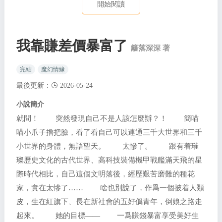
開始閱讀
我靠賺差價暴富了
籬落深深 著
完結
魔幻情緣
最後更新：
2026-05-24
小說簡介
就問！ 突然發現自己不是人該怎麼辦？！ 簡喵
喵小爪子擼把臉，看了看自己可以連通三千大世界和三千
小世界的身體，無語望天。 太慘了。 跟有着璀
璨歷史文化的古代世界、高科技裝備機甲戰艦滿天飛的星
際時代相比，自己這個文明落後，經歷艱苦磨難的種花
家，實在太慘了…… 啥也別說了，作爲一個披着人類
皮，生在紅旗下、長在新社會的五好僞青年，倒娘之路走
起來。 她的目標—— 一爲賺錢暴富享受美好生