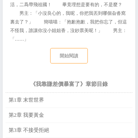
活，二爲帶飛祖國！ 畢竟理想是要有的，不是麼？
男主：「小沒良心的，我呢，你把我丟到哪個旮沓窩
裏去了？」 簡喵喵：「抱歉抱歉，我把你忘了，但這
不怪我，誰讓你沒小姐姐香，沒鈔票美呢！」 男主：
「……」
開始閱讀
《我靠賺差價暴富了》章節目錄
第1章 末世世界
第2章 我要黃金
第3章 不接受拒絕