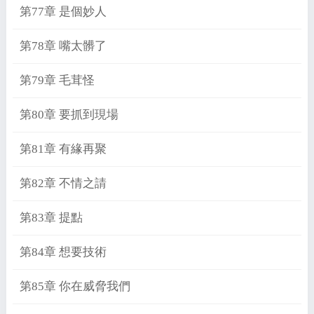
第77章 是個妙人
第78章 嘴太髒了
第79章 毛茸怪
第80章 要抓到現場
第81章 有緣再聚
第82章 不情之請
第83章 提點
第84章 想要技術
第85章 你在威脅我們