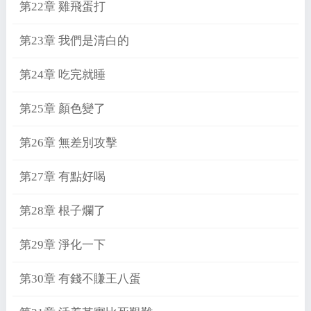
第22章 雞飛蛋打
第23章 我們是清白的
第24章 吃完就睡
第25章 顏色變了
第26章 無差別攻擊
第27章 有點好喝
第28章 根子爛了
第29章 淨化一下
第30章 有錢不賺王八蛋