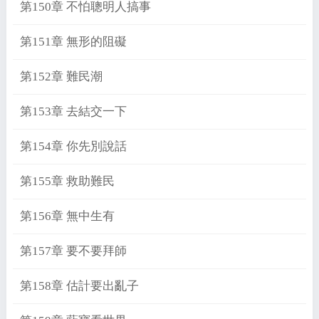
第150章 不怕聰明人搞事
第151章 無形的阻礙
第152章 難民潮
第153章 去結交一下
第154章 你先別說話
第155章 救助難民
第156章 無中生有
第157章 要不要拜師
第158章 估計要出亂子