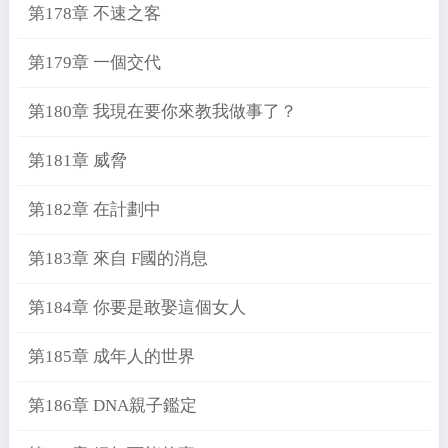
第178章 不速之客
第179章 一個交代
第180章 我現在要你來教我做事了？
第181章 威脅
第182章 在計劃中
第183章 來自 F國的消息
第184章 你要是敢娶這個女人
第185章 成年人的世界
第186章 DNA親子鑑定