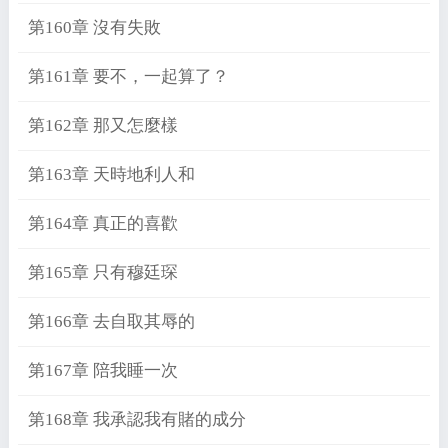
第160章 沒有失敗
第161章 要不，一起算了？
第162章 那又怎麼樣
第163章 天時地利人和
第164章 真正的喜歡
第165章 只有穆廷琛
第166章 去自取其辱的
第167章 陪我睡一次
第168章 我承認我有賭的成分