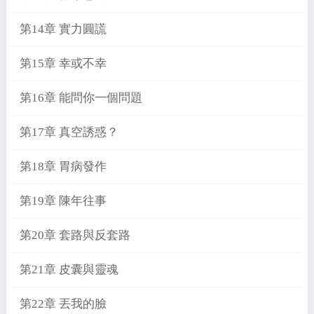
第14章 實力圓謊
第15章 幸或不幸
第16章 能問你一個問題
第17章 真空誘惑？
第18章 胃病發作
第19章 陳年往事
第20章 套路與反套路
第21章 皮囊與靈魂
第22章 丟我的臉