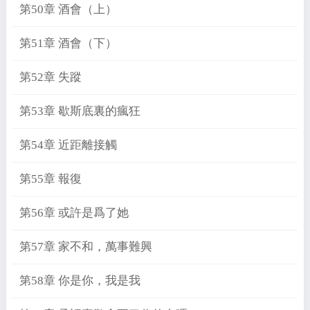
第50章 酒會（上）
第51章 酒會（下）
第52章 失蹤
第53章 歇斯底裏的瘋狂
第54章 近距離接觸
第55章 報復
第56章 或許是爲了她
第57章 家不和，萬事難興
第58章 你是你，我是我