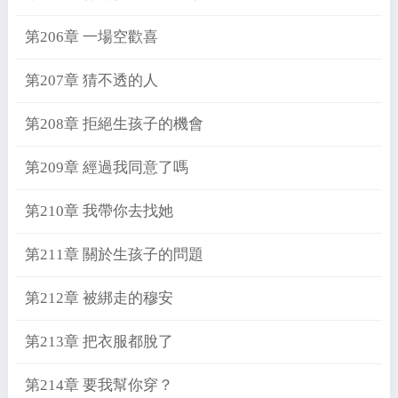
第206章 一場空歡喜
第207章 猜不透的人
第208章 拒絕生孩子的機會
第209章 經過我同意了嗎
第210章 我帶你去找她
第211章 關於生孩子的問題
第212章 被綁走的穆安
第213章 把衣服都脫了
第214章 要我幫你穿？