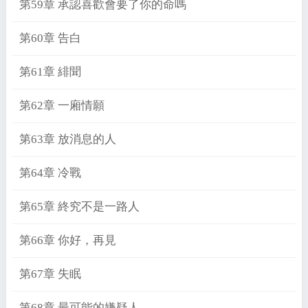
第59章 承認喜歡會要了你的命嗎
第60章 告白
第61章 緋聞
第62章 一廂情願
第63章 放消息的人
第64章 冷戰
第65章 終究不是一路人
第66章 你好，再見
第67章 失眠
第68章 最可能的嫌疑人