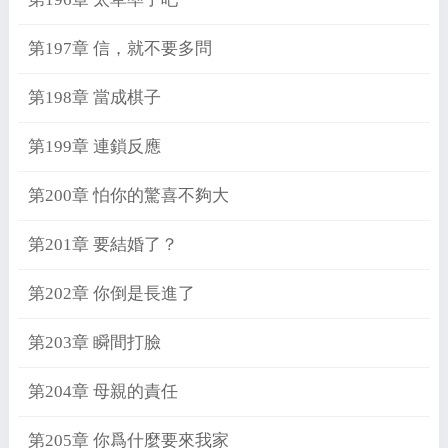
第197章 信，就不要多問
第198章 當成棋子
第199章 連鎖反應
第200章 怕你的驚喜不夠大
第201章 要結婚了？
第202章 你倒是長進了
第203章 瞬間打臉
第204章 母親的責任
第205章 你爲什麼要來我家