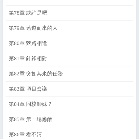
第78章 或許是吧
第79章 遠道而來的人
第80章 狹路相逢
第81章 針鋒相對
第82章 突如其來的任務
第83章 項目會議
第84章 同校師妹？
第85章 第一場應酬
第86章 看不清