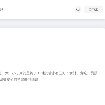
书架
資訊
 這一大一小，真的是夠了！ 他的管家有三好：貪財、貪吃、易撲
實習管家如何逆襲豪門總裁！