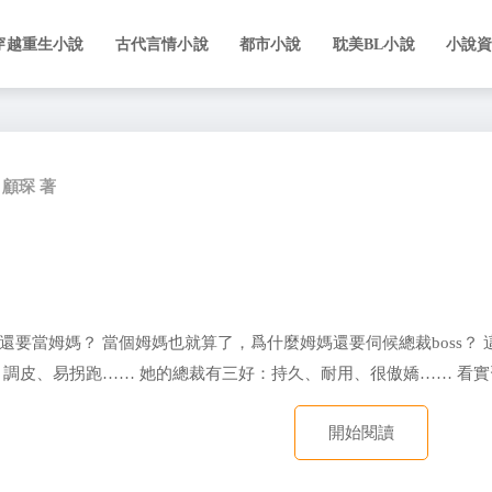
穿越重生小說
古代言情小說
都市小說
耽美BL小說
小說
顧琛 著
還要當姆媽？ 當個姆媽也就算了，爲什麼姆媽還要伺候總裁boss？
、調皮、易拐跑…… 她的總裁有三好：持久、耐用、很傲嬌…… 看
開始閱讀