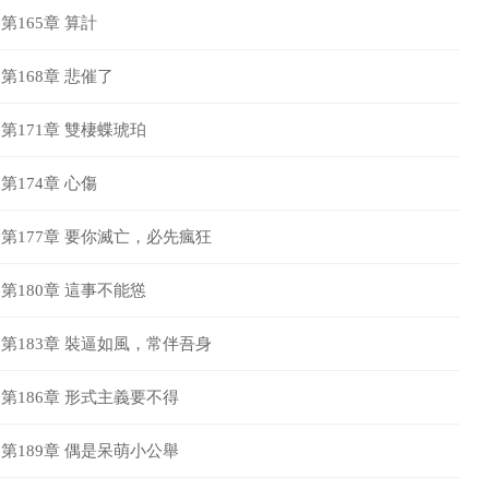
第165章 算計
第168章 悲催了
第171章 雙棲蝶琥珀
第174章 心傷
第177章 要你滅亡，必先瘋狂
第180章 這事不能慫
第183章 裝逼如風，常伴吾身
第186章 形式主義要不得
第189章 偶是呆萌小公舉