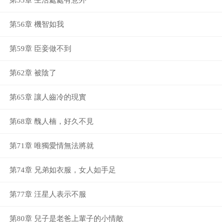
第56章 機智如我
第59章 臣妾做不到
第62章 被陰了
第65章 讓人齒冷的現實
第68章 醜人楠，好久不見
第71章 唯獨愛情無法將就
第74章 兄弟如衣服，女人如手足
第77章 汪星人表示不服
第80章 兒子是老爸上輩子的小情敵