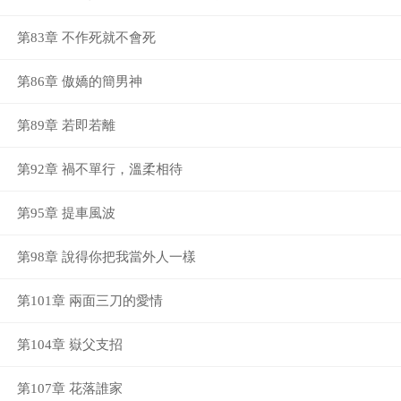
第83章 不作死就不會死
第86章 傲嬌的簡男神
第89章 若即若離
第92章 禍不單行，溫柔相待
第95章 提車風波
第98章 說得你把我當外人一樣
第101章 兩面三刀的愛情
第104章 嶽父支招
第107章 花落誰家