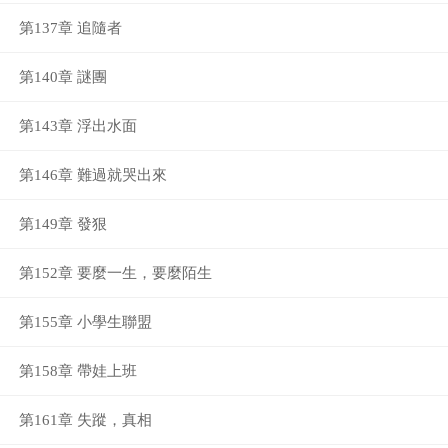
第137章 追隨者
第140章 謎團
第143章 浮出水面
第146章 難過就哭出來
第149章 發狠
第152章 要麼一生，要麼陌生
第155章 小學生聯盟
第158章 帶娃上班
第161章 失蹤，真相