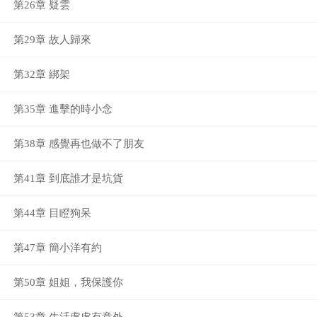
第26章 疑雲
第29章 故人歸來
第32章 綁架
第35章 進擊的時小念
第38章 感覺再也做不了朋友
第41章 到底誰才是坑貨
第44章 目瞪狗呆
第47章 簡小洋有約
第50章 姐姐，我保護你
第53章 生活處處有意外