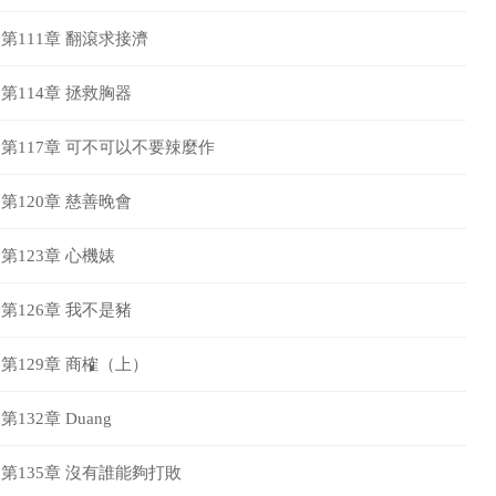
第111章 翻滾求接濟
第114章 拯救胸器
第117章 可不可以不要辣麼作
第120章 慈善晚會
第123章 心機婊
第126章 我不是豬
第129章 商榷（上）
第132章 Duang
第135章 沒有誰能夠打敗