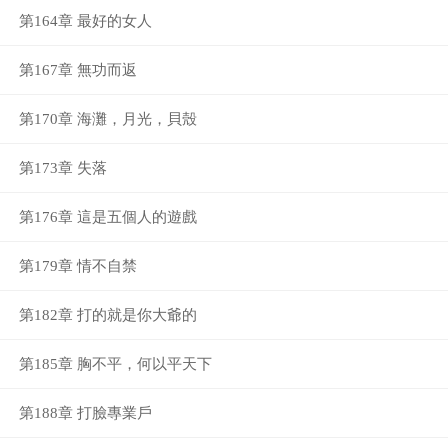
第164章 最好的女人
第167章 無功而返
第170章 海灘，月光，貝殼
第173章 失落
第176章 這是五個人的遊戲
第179章 情不自禁
第182章 打的就是你大爺的
第185章 胸不平，何以平天下
第188章 打臉專業戶