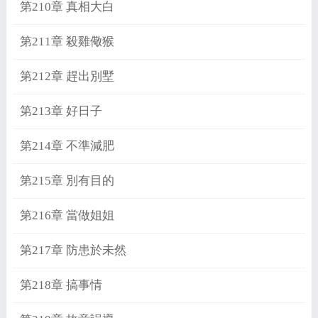
第210章 真相大白
第211章 殺雞儆猴
第212章 趕出別墅
第213章 好日子
第214章 不準減肥
第215章 別有目的
第216章 當做姐姐
第217章 防患於未然
第218章 搞事情