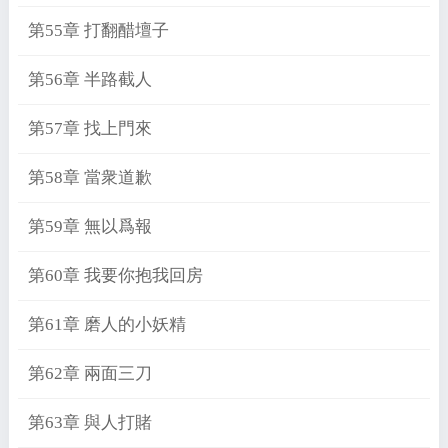
第55章 打翻醋壇子
第56章 半路截人
第57章 找上門來
第58章 當衆道歉
第59章 無以爲報
第60章 我要你抱我回房
第61章 磨人的小妖精
第62章 兩面三刀
第63章 與人打賭