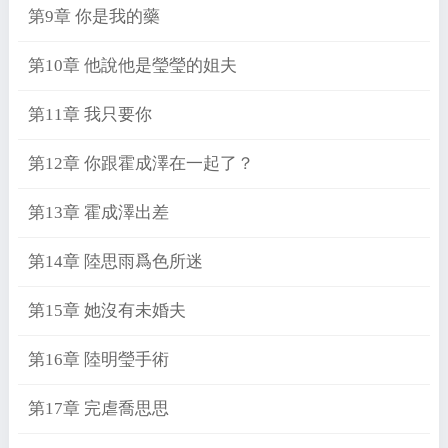
第9章 你是我的藥
第10章 他說他是瑩瑩的姐夫
第11章 我只要你
第12章 你跟霍成澤在一起了？
第13章 霍成澤出差
第14章 陸思雨爲色所迷
第15章 她沒有未婚夫
第16章 陸明瑩手術
第17章 完虐喬思思