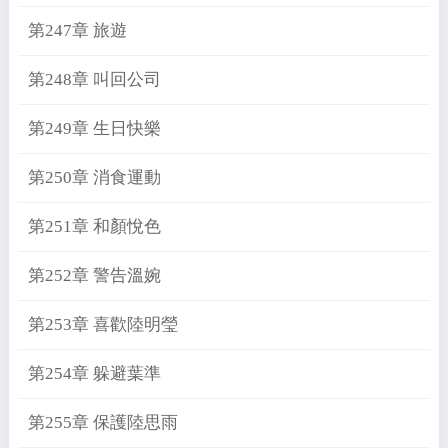
第247章 旅遊
第248章 叫回公司
第249章 生日快樂
第250章 消食運動
第251章 和顏悅色
第252章 警告溫婉
第253章 喜歡陸明瑩
第254章 躲避葉準
第255章 保護陸思雨