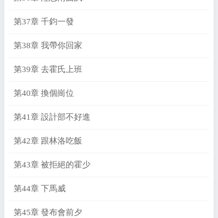
第37章 千鈞一發
第38章 我帶你回家
第39章 去霍氏上班
第40章 換個崗位
第41章 設計部不好進
第42章 跟林洛吃飯
第43章 被拒絕的霍少
第44章 下馬威
第45章 發布會前夕