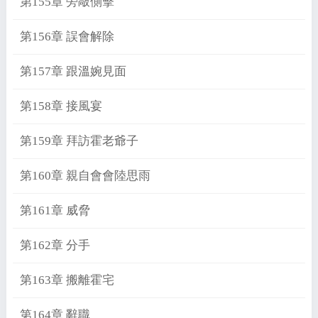
第155章 旁敲側擊
第156章 誤會解除
第157章 跟溫婉見面
第158章 接風宴
第159章 拜訪霍老爺子
第160章 親自會會陸思雨
第161章 威脅
第162章 分手
第163章 搬離霍宅
第164章 辭職