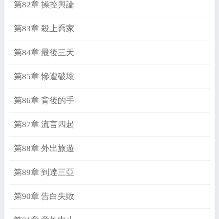
第82章 操控輿論
第83章 殺上喬家
第84章 最後三天
第85章 慘遭破壞
第86章 背後的手
第87章 流言四起
第88章 外出旅遊
第89章 到達三亞
第90章 告白失敗