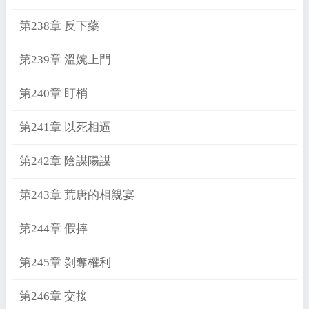
第238章 反下藥
第239章 溫婉上門
第240章 盯梢
第241章 以死相逼
第242章 陰謀陽謀
第243章 荒唐的相親宴
第244章 假摔
第245章 剝奪權利
第246章 交接