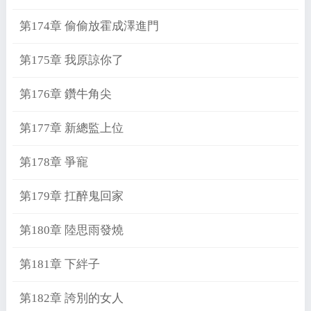
第174章 偷偷放霍成澤進門
第175章 我原諒你了
第176章 鑽牛角尖
第177章 新總監上位
第178章 爭寵
第179章 扛醉鬼回家
第180章 陸思雨發燒
第181章 下絆子
第182章 誇別的女人