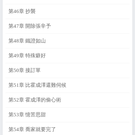
第46章 抄襲
第47章 開除張辛予
第48章 鐵證如山
第49章 特殊癖好
第50章 接訂單
第51章 比霍成澤還難伺候
第52章 霍成澤的偷心術
第53章 憶苦思甜
第54章 喬家就要完了