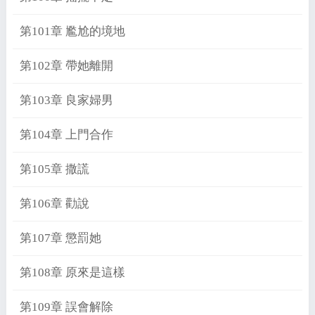
第101章 尷尬的境地
第102章 帶她離開
第103章 良家婦男
第104章 上門合作
第105章 撒謊
第106章 勸說
第107章 懲罰她
第108章 原來是這樣
第109章 誤會解除