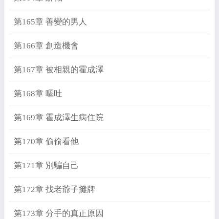
第165章 善變的男人
第166章 創造機會
第167章 被相親的霍成澤
第168章 嘔吐
第169章 霍成澤生病住院
第170章 偷偷看他
第171章 別騙自己
第172章 找老爺子攤牌
第173章 分手的真正原因