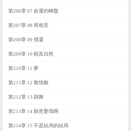
第206章 07 命運的轉盤
第207章 08 再相見
第208章 09 償還
第209章 10 順其自然
第210章 11 夢
第211章 12 敬情敵
第212章 13 跳舞
第213章 14 願意娶我嗎
第214章 15 不是結局的結局