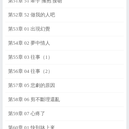
第51章 51 牽手 擁抱 接吻
第52章 52 做我的人吧
第53章 01 出現幻覺
第54章 02 夢中情人
第55章 03 往事（1）
第56章 04 往事（2）
第57章 05 悲劇的原因
第58章 06 剪不斷理還亂
第59章 07 心疼了
第60章 01 快到牀上來