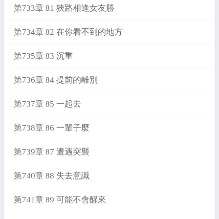
第733章 81 狹路相逢女友勝
第734章 82 在你看不到的地方
第735章 83 沉重
第736章 84 提前的離別
第737章 85 一起去
第738章 86 一輩子麼
第739章 87 遭遇突襲
第740章 88 失去意識
第741章 89 可能不會醒來