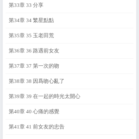
第33章 33 分享
第34章 34 繁星點點
第35章 35 玉老田荒
第36章 36 路遇前女友
第37章 37 第一次的吻
第38章 38 因爲吻心亂了
第39章 39 在一起的時光太開心
第40章 40 心痛的感覺
第41章 41 前女友的忠告