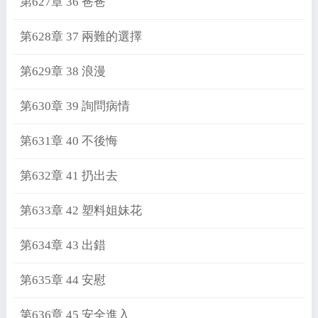
第627章 36 爸爸
第628章 37 兩難的選擇
第629章 38 浪漫
第630章 39 詢問病情
第631章 40 不後悔
第632章 41 扔出去
第633章 42 塑料姐妹花
第634章 43 出錯
第635章 44 安慰
第636章 45 安全進入