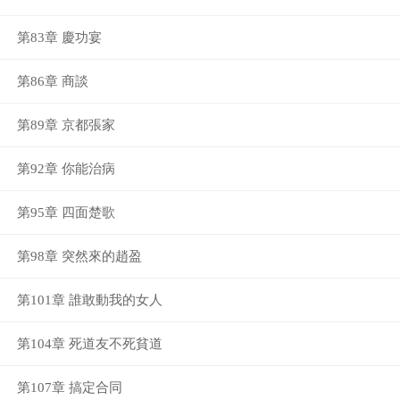
第83章 慶功宴
第86章 商談
第89章 京都張家
第92章 你能治病
第95章 四面楚歌
第98章 突然來的趙盈
第101章 誰敢動我的女人
第104章 死道友不死貧道
第107章 搞定合同