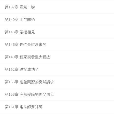
第137章 霸氣一吻
第140章 比鬥開始
第143章 茶樓相見
第146章 你們是誰派來的
第149章 程家突發重大變故
第152章 終於成功了
第155章 趙盈閨蜜的突然請求
第158章 突然變臉的周父周母
第161章 兩法師要拜師