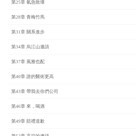
第25章 氣急敗壞
第28章 青梅竹馬
第31章 關系進步
第34章 烏江山邀請
第37章 風雅也配
第40章 誰的醫術更高
第43章 帶我去你們公司
第46章 來，喝酒
第49章 賠禮道歉
第52章 高深的邀請