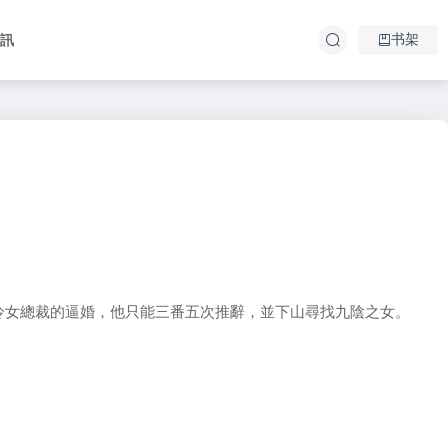
书架
資訊
冷女總裁的逼婚，他只能三番五次推辭，並下山尋找九陰之女。