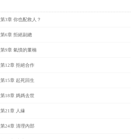
第3章 你也配救人？
第6章 拒絕副總
第9章 氣憤的董楠
第12章 拒絕合作
第15章 起死回生
第18章 媽媽去世
第21章 人緣
第24章 清理內部