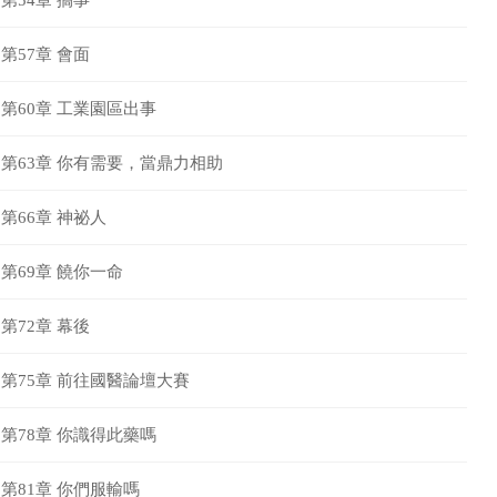
第57章 會面
第60章 工業園區出事
第63章 你有需要，當鼎力相助
第66章 神祕人
第69章 饒你一命
第72章 幕後
第75章 前往國醫論壇大賽
第78章 你識得此藥嗎
第81章 你們服輸嗎