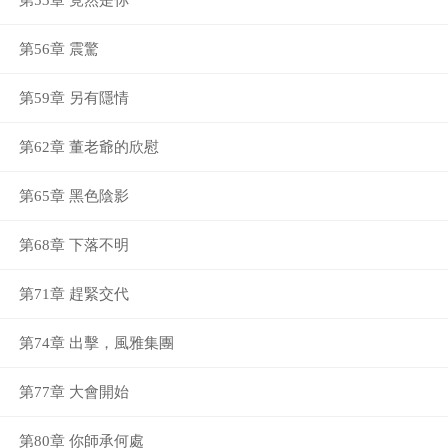
第56章 震驚
第59章 另有隱情
第62章 董老爺的欣慰
第65章 黑色陰影
第68章 下落不明
第71章 趕緊交代
第74章 出擊，風雅集團
第77章 大會開始
第80章 你師承何處