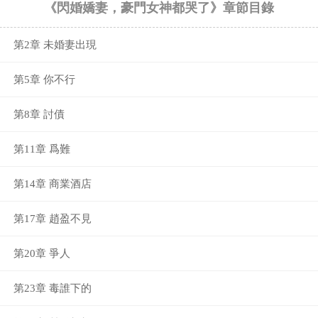
《閃婚嬌妻，豪門女神都哭了》章節目錄
第2章 未婚妻出現
第5章 你不行
第8章 討債
第11章 爲難
第14章 商業酒店
第17章 趙盈不見
第20章 爭人
第23章 毒誰下的