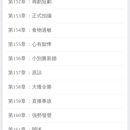
第152章 ：籌劃短劇
第153章 ：正式拍攝
第154章 ：食物過敏
第155章 ：心有餘悸
第156章 ：小別勝新婚
第157章 ：原諒
第158章 ：大獲全勝
第159章 ：直播事故
第160章 ：強勢發聲
第161章 ：闢謠