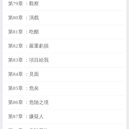
第79章 ：觀察
第80章 ：演戲
第81章 ：吃醋
第82章 ：嚴重虧損
第83章 ：項目給我
第84章 ：見面
第85章 ：危矣
第86章 ：危險之境
第87章 ：嫌疑人