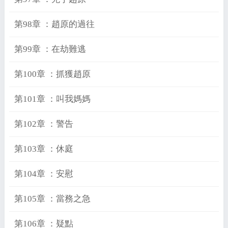
第98章 ：趙原的過往
第99章 ：在劫難逃
第100章 ：抓獲趙原
第101章 ：叫我媽媽
第102章 ：警告
第103章 ：休庭
第104章 ：安慰
第105章 ：當務之急
第106章 ：疑點