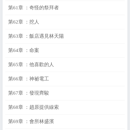
第61章 ：奇怪的祭拜者
第62章 ：挖人
第63章 ：飯店遇見林天陽
第64章 ：命案
第65章 ：他喜歡的人
第66章 ：神祕電工
第67章 ：發現齊駿
第68章 ：趙原提供線索
第69章 ：會所林盛濱