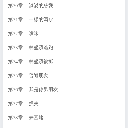
第70章 ：滿滿的慈愛
第71章 ：一樣的酒水
第72章 ：曖昧
第73章 ：林盛濱逃跑
第74章 ：林盛濱被抓
第75章 ：普通朋友
第76章 ：我是你男朋友
第77章 ：損失
第78章 ：去墓地