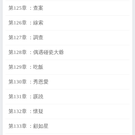
第125章 ：查案
第126章 ：線索
第127章 ：調查
第128章 ：偶遇碰瓷大爺
第129章 ：吃飯
第130章 ：秀恩愛
第131章 ：蹊蹺
第132章 ：懷疑
第133章 ：顧如星