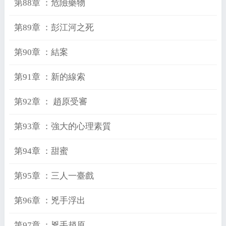
第88章 ：危險藥物
第89章 ：彭江河之死
第90章 ：結案
第91章 ：新的線索
第92章 ： 趙原受審
第93章 ：強大的心理素質
第94章 ：甜蜜
第95章 ：三人一臺戲
第96章 ：兇手浮出
第97章 ：兇手趙原