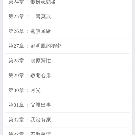
第24章 ：假扮志願者
第25章 ：一籌莫展
第26章 ：毫無頭緒
第27章 ：顧明風的祕密
第28章 ：趙原幫忙
第29章 ：敞開心扉
第30章 ：月光
第31章 ：父親出事
第32章 ：我沒有家
第33章 ：不敢奢望