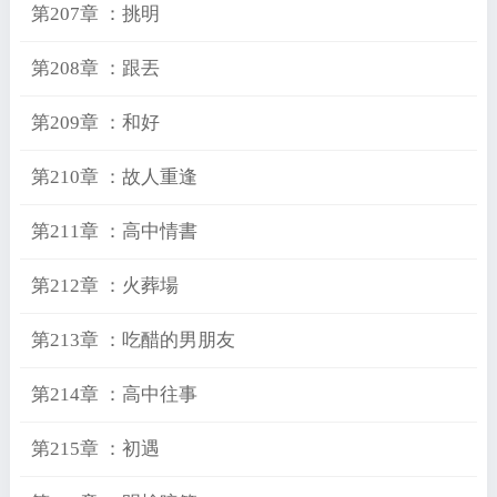
第207章 ：挑明
第208章 ：跟丟
第209章 ：和好
第210章 ：故人重逢
第211章 ：高中情書
第212章 ：火葬場
第213章 ：吃醋的男朋友
第214章 ：高中往事
第215章 ：初遇