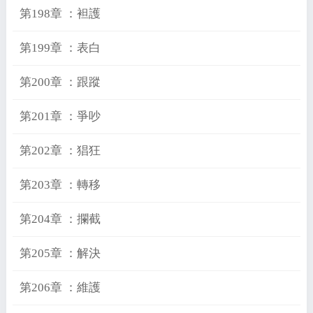
第198章 ：袒護
第199章 ：表白
第200章 ：跟蹤
第201章 ：爭吵
第202章 ：猖狂
第203章 ：轉移
第204章 ：攔截
第205章 ：解決
第206章 ：維護