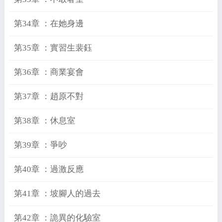
第34章 ：在她身邊
第35章 ：實習生裴鈺
第36章 ：商業宴會
第37章 ：趙原不對
第38章 ：休息室
第39章 ：爭吵
第40章 ：過激反應
第41章 ：坡腳人的過去
第42章 ：詭異的化驗室