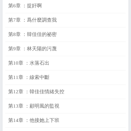
第6章 ：捉奸啊
第7章 ：爲什麼調查我
第8章 ：韓佳佳的祕密
第9章 ：林天陽的污蔑
第10章 ：水落石出
第11章 ：線索中斷
第12章 ：韓佳佳情緒失控
第13章 ：顧明風的監視
第14章 ：他接她上下班