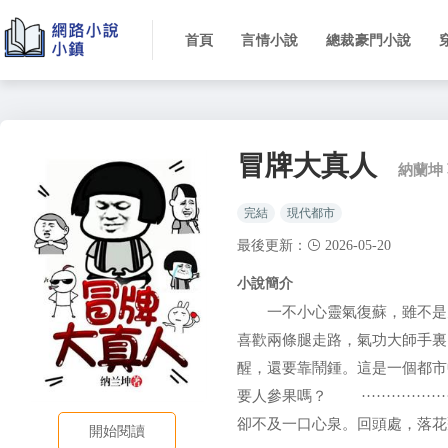
首頁
言情小說
總裁豪門小說
冒牌大真人
納蘭坤
完結
現代都市
最後更新：
2026-05-20
小說簡介
一不小心靈氣復蘇，雖不是天
喜歡兩條腿走路，氣功大師手
醒，還要靠鬧鍾。這是一個都市
要人參果嗎？ ·········
卻不及一口心泉。回頭處，落花
開始閱讀