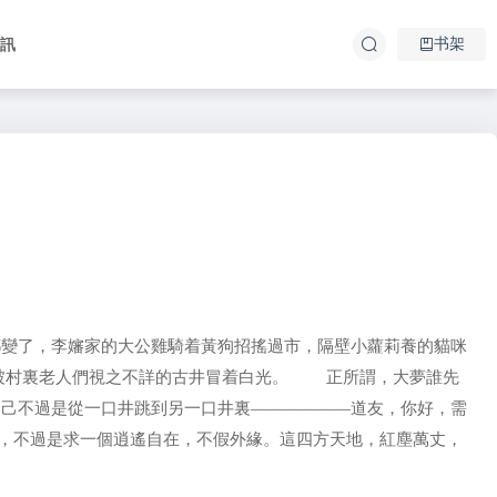
书架
資訊
變了，李嬸家的大公雞騎着黃狗招搖過市，隔壁小蘿莉養的貓咪
被村裏老人們視之不詳的古井冒着白光。 正所謂，大夢誰先
自己不過是從一口井跳到另一口井裏——————道友，你好，需
這月下風前，不過是求一個逍遙自在，不假外緣。這四方天地，紅塵萬丈，