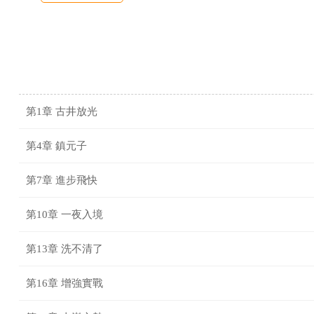
第1章 古井放光
第4章 鎮元子
第7章 進步飛快
第10章 一夜入境
第13章 洗不清了
第16章 增強實戰