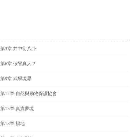
第3章 井中衍八卦
第6章 假冒真人？
第9章 武學境界
第12章 自然與動物保護協會
第15章 真實夢境
第18章 福地