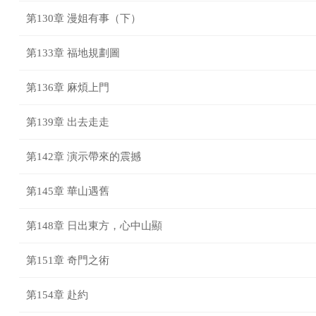
第130章 漫姐有事（下）
第133章 福地規劃圖
第136章 麻煩上門
第139章 出去走走
第142章 演示帶來的震撼
第145章 華山遇舊
第148章 日出東方，心中山顯
第151章 奇門之術
第154章 赴約