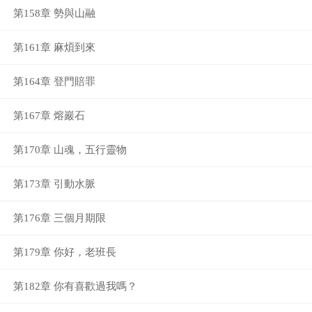
第158章 勢與山融
第161章 麻煩到來
第164章 登門賠罪
第167章 熔巖石
第170章 山魂，五行靈物
第173章 引動水脈
第176章 三個月期限
第179章 你好，老班長
第182章 你有喜歡過我嗎？