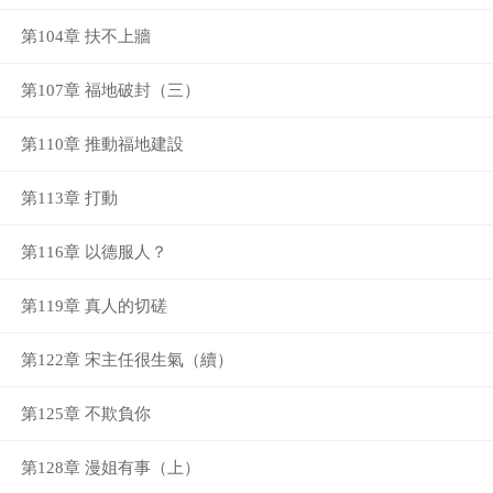
第104章 扶不上牆
第107章 福地破封（三）
第110章 推動福地建設
第113章 打動
第116章 以德服人？
第119章 真人的切磋
第122章 宋主任很生氣（續）
第125章 不欺負你
第128章 漫姐有事（上）