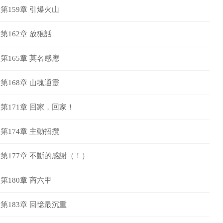
第159章 引爆火山
第162章 放狠話
第165章 莫名感應
第168章 山魂通靈
第171章 回家，回家！
第174章 主動招攬
第177章 不斷的感謝（！）
第180章 商六甲
第183章 回憶最沉重