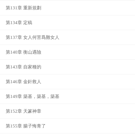
第131章 重新規劃
第134章 定稿
第137章 女人何苦爲難女人
第140章 衡山遇險
第143章 自家種的
第146章 金針救人
第149章 築基，築基，築基
第152章 天篆神章
第155章 腸子悔青了