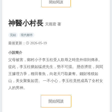
開始閱讀
神醫小村長
天雨君 著
完結
現代都市
最後更新：
2026-05-19
小說簡介
父母被害，鄉村小子李玉柱受人欺辱之時意外得到傳承。
從此，李玉柱猶如猛虎先生，勢不可擋。 懸壺濟世，與閻
王據理力爭，種田養魚，向老天巧取豪奪。錢財堆積如
山，美女聚集如雲。 一不小心，李玉柱竟然成爲了全村女
人的男神。
開始閱讀