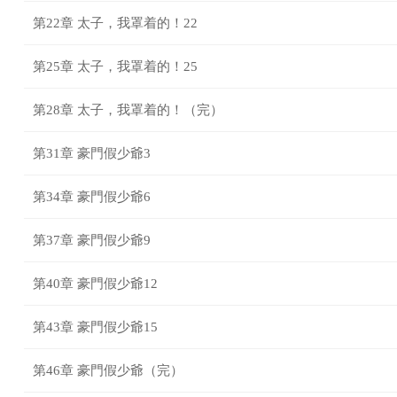
第22章 太子，我罩着的！22
第25章 太子，我罩着的！25
第28章 太子，我罩着的！（完）
第31章 豪門假少爺3
第34章 豪門假少爺6
第37章 豪門假少爺9
第40章 豪門假少爺12
第43章 豪門假少爺15
第46章 豪門假少爺（完）