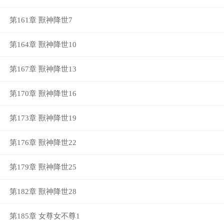
第161章 獸神降世7
第164章 獸神降世10
第167章 獸神降世13
第170章 獸神降世16
第173章 獸神降世19
第176章 獸神降世22
第179章 獸神降世25
第182章 獸神降世28
第185章 女尊女不尊1