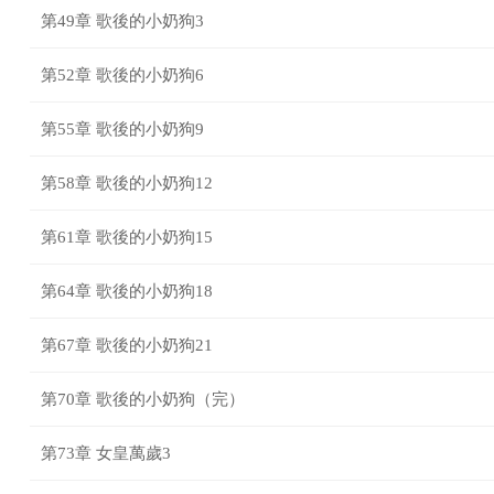
第49章 歌後的小奶狗3
第52章 歌後的小奶狗6
第55章 歌後的小奶狗9
第58章 歌後的小奶狗12
第61章 歌後的小奶狗15
第64章 歌後的小奶狗18
第67章 歌後的小奶狗21
第70章 歌後的小奶狗（完）
第73章 女皇萬歲3