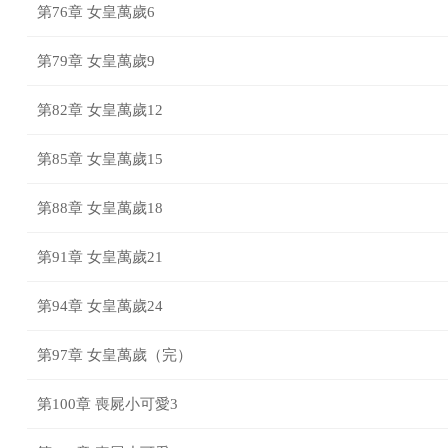
第76章 女皇萬歲6
第79章 女皇萬歲9
第82章 女皇萬歲12
第85章 女皇萬歲15
第88章 女皇萬歲18
第91章 女皇萬歲21
第94章 女皇萬歲24
第97章 女皇萬歲（完）
第100章 喪屍小可愛3