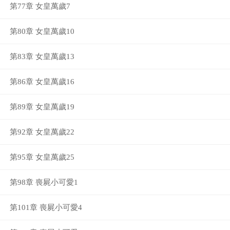
第77章 女皇萬歲7
第80章 女皇萬歲10
第83章 女皇萬歲13
第86章 女皇萬歲16
第89章 女皇萬歲19
第92章 女皇萬歲22
第95章 女皇萬歲25
第98章 喪屍小可愛1
第101章 喪屍小可愛4