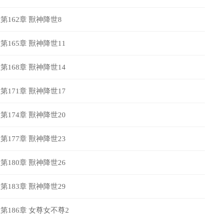
第162章 獸神降世8
第165章 獸神降世11
第168章 獸神降世14
第171章 獸神降世17
第174章 獸神降世20
第177章 獸神降世23
第180章 獸神降世26
第183章 獸神降世29
第186章 女尊女不尊2