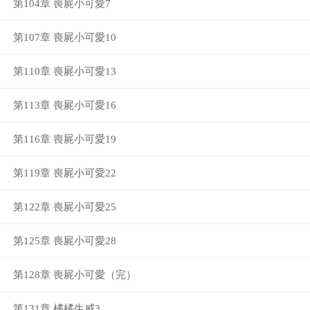
第104章 喪屍小可愛7
第107章 喪屍小可愛10
第110章 喪屍小可愛13
第113章 喪屍小可愛16
第116章 喪屍小可愛19
第119章 喪屍小可愛22
第122章 喪屍小可愛25
第125章 喪屍小可愛28
第128章 喪屍小可愛（完）
第131章 橘橘生威3